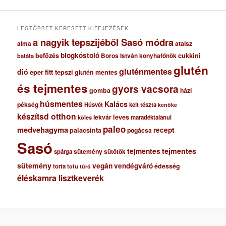
v
u
m
LEGTÖBBET KERESETT KIFEJEZÉSEK
a nagyik tepszijéből Sasó módra
ataisz
alma
blogkóstoló
befőzés
cukkini
Boros István konyhafőnök
batáta
glutén
gluténmentes
dió
eper
fitt tepszi
glutén mentes
és tejmentes
gyors vacsora
gomba
házi
húsmentes
Kalács
pékség
Húsvét
kelt tészta
kenőke
készítsd otthon
lekvár
leves
maradéktalanul
köles
paleo
medvehagyma
recept
palacsinta
pogácsa
Sasó
tejmentes
tejmentes
sütemény
spárga
sütőtök
sütemény
vegán
vendégváró
édesség
torta
totu
túró
éléskamra lisztkeverék