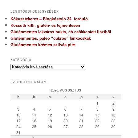
LEGUTÓBBI BEJEGYZÉSEK
Kókusztekercs – Blogkóstoló 34. forduló
Kossuth kifli, glutén- és tejmentesen
Gluténmentes lekváros bukta, ch csökkentett lisztből
Gluténmentes, paleo “cukros” fánkocskák
Gluténmentes krémes szilvás pite
KATEGÓRIA
K
a
t
EZ TÖRTÉNT NÁLAM…
e
g
2026. AUGUSZTUS
ó
h
k
s
c
p
s
v
r
1
2
i
3
4
5
6
7
8
9
a
10
11
12
13
14
15
16
17
18
19
20
21
22
23
24
25
26
27
28
29
30
31