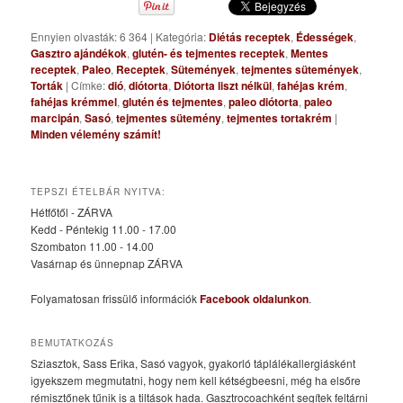
Ennyien olvasták: 6 364
|
Kategória:
Diétás receptek
,
Édességek
,
Gasztro ajándékok
,
glutén- és tejmentes receptek
,
Mentes
receptek
,
Paleo
,
Receptek
,
Sütemények
,
tejmentes sütemények
,
Torták
|
Címke:
dió
,
diótorta
,
Diótorta liszt nélkül
,
fahéjas krém
,
fahéjas krémmel
,
glutén és tejmentes
,
paleo diótorta
,
paleo
marcipán
,
Sasó
,
tejmentes sütemény
,
tejmentes tortakrém
|
Minden vélemény számít!
TEPSZI ÉTELBÁR NYITVA:
Hétfőtől - ZÁRVA
Kedd - Péntekig 11.00 - 17.00
Szombaton 11.00 - 14.00
Vasárnap és ünnepnap ZÁRVA
Folyamatosan frissülő információk
Facebook oldalunkon
.
BEMUTATKOZÁS
Sziasztok, Sass Erika, Sasó vagyok, gyakorló táplálékallergiásként
igyekszem megmutatni, hogy nem kell kétségbeesni, még ha elsőre
rémisztőnek tűnik is a tiltások hada. Gasztrocoachként segítek feltárni