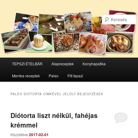
Főmenü
TEPSZI ÉTELBÁR
Alapreceptek
Konyhapatika
Tovább
Tovább
Mentes receptek
Paleo
Fitt tepszi
az
a
elsődleges
másodlagos
PALEO DIÓTORTA
CÍMKÉVEL JELÖLT BEJEGYZÉSEK
tartalomra
tartalomra
Diótorta liszt nélkül, fahéjas
krémmel
Közzétéve
2017-02-01