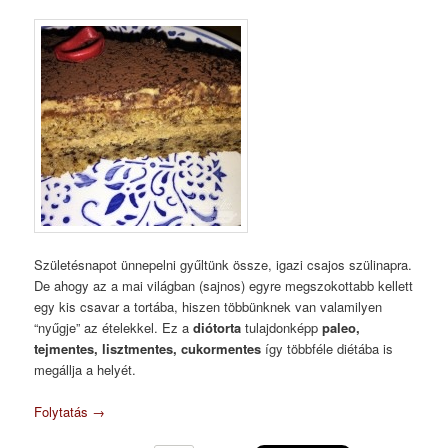
Születésnapot ünnepelni gyűltünk össze, igazi csajos szülinapra.
De ahogy az a mai világban (sajnos) egyre megszokottabb kellett
egy kis csavar a tortába, hiszen többünknek van valamilyen
“nyűgje” az ételekkel. Ez a
diótorta
tulajdonképp
paleo,
tejmentes, lisztmentes, cukormentes
így többféle diétába is
megállja a helyét.
Folytatás
→