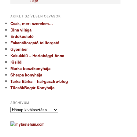
« ápr
AKIKET SZÍVESEN OLVASOK
Csak, mert szeretem…
Dina világa
Erdőkóstoló
Fakanálforgató tollforgató
Gyömbér
Kakukkfű – Hortobágyi Anna
Kisildi
Marka boszikonyhája
Sherpa konyhája
Tarka Bárka – hal-gasztro-blog
TücsökBogár Konyhája
ARCHÍVUM
A
r
c
h
í