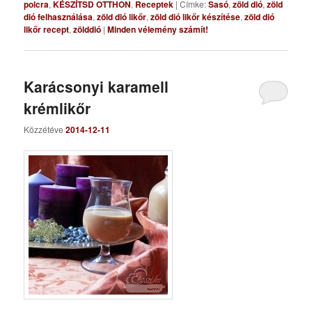
polcra
,
KÉSZÍTSD OTTHON
,
Receptek
|
Címke:
Sasó
,
zöld dió
,
zöld
dió felhasználása
,
zöld dió likőr
,
zöld dió likőr készítése
,
zöld dió
likőr recept
,
zölddió
|
Minden vélemény számít!
Karácsonyi karamell
krémlikőr
Közzétéve
2014-12-11