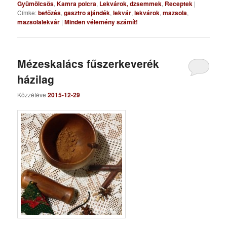
Gyümölcsös
,
Kamra polcra
,
Lekvárok, dzsemmek
,
Receptek
|
Címke:
befőzés
,
gasztro ajándék
,
lekvár
,
lekvárok
,
mazsola
,
mazsolalekvár
|
Minden vélemény számít!
Mézeskalács fűszerkeverék
házilag
Közzétéve
2015-12-29