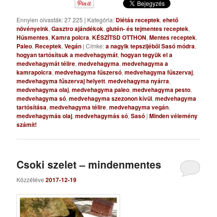
Ennyien olvasták: 27 225
|
Kategória:
Diétás receptek
,
ehető
növényeink
,
Gasztro ajándékok
,
glutén- és tejmentes receptek
,
Húsmentes
,
Kamra polcra
,
KÉSZÍTSD OTTHON
,
Mentes receptek
,
Paleo
,
Receptek
,
Vegán
|
Címke:
a nagyik tepszijéből Sasó módra
,
hogyan tartósítsuk a medvehagymát
,
hogyan tegyük el a
medvehagymát télire
,
medvehagyma
,
medvehagyma a
kamrapolcra
,
medvehagyma fűszersó
,
medvehagyma fűszervaj
,
medvehagyma fűszervaj helyett
,
medvehagyma nyárra
,
medvehagyma olaj
,
medvehagyma paleo
,
medvehagyma pesto
,
medvehagyma só
,
medvehagyma szezonon kívül
,
medvehagyma
tartósítása
,
medvehagyma télire
,
medvehagyma vegán
,
medvehagymás olaj
,
medvehagymás só
,
Sasó
|
Minden vélemény
számít!
Csoki szelet – mindenmentes
Közzétéve
2017-12-19