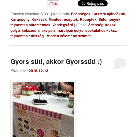
Ennyien olvasták: 5 831
|
Kategória:
Édességek
,
Gasztro ajándékok
,
Karácsony
,
Kekszek
,
Mentes receptek
,
Receptek
,
Sütemények
,
tejmentes sütemények
,
Vendégváró
|
Címke:
édesség
,
keksz
golyó
,
kekszes
,
marcipán
,
marcipán golyó
,
spekulatius keksz
,
tejmentes édesség
|
Minden vélemény számít!
Gyors süti, akkor Gyorssüti :)
Közzétéve
2016-12-13