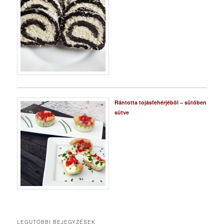
Rántotta tojásfehérjéből – sütőben
sütve
LEGUTÓBBI BEJEGYZÉSEK