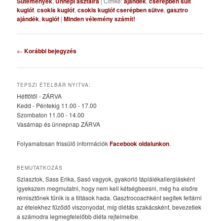
Sütemények
,
Ünnepi asztalra
|
Címke:
ajándék
,
cserépben sült
kuglóf
,
csokis kuglóf
,
csokis kuglóf cserépben sütve
,
gasztro
ajándék
,
kuglóf
|
Minden vélemény számít!
Bejegyzés
←
Korábbi bejegyzés
navigáció
TEPSZI ÉTELBÁR NYITVA:
Hétfőtől - ZÁRVA
Kedd - Péntekig 11.00 - 17.00
Szombaton 11.00 - 14.00
Vasárnap és ünnepnap ZÁRVA
Folyamatosan frissülő információk
Facebook oldalunkon
.
BEMUTATKOZÁS
Sziasztok, Sass Erika, Sasó vagyok, gyakorló táplálékallergiásként
igyekszem megmutatni, hogy nem kell kétségbeesni, még ha elsőre
rémisztőnek tűnik is a tiltások hada. Gasztrocoachként segítek feltárni
az ételekhez fűződő viszonyodat, míg diétás szakácsként, bevezetlek
a számodra legmegfelelőbb diéta rejtelmeibe.