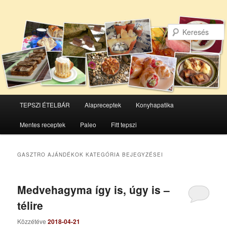
Főmenü
TEPSZI ÉTELBÁR
Alapreceptek
Konyhapatika
Tovább
Tovább
Mentes receptek
Paleo
Fitt tepszi
az
a
elsődleges
másodlagos
GASZTRO AJÁNDÉKOK
KATEGÓRIA BEJEGYZÉSEI
tartalomra
tartalomra
Medvehagyma így is, úgy is –
télire
Közzétéve
2018-04-21