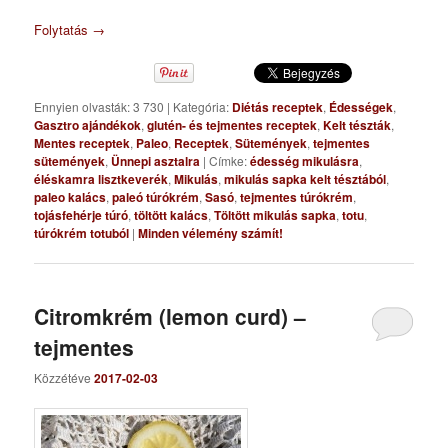
Folytatás
→
Ennyien olvasták: 3 730
|
Kategória:
Diétás receptek
,
Édességek
,
Gasztro ajándékok
,
glutén- és tejmentes receptek
,
Kelt tészták
,
Mentes receptek
,
Paleo
,
Receptek
,
Sütemények
,
tejmentes
sütemények
,
Ünnepi asztalra
|
Címke:
édesség mikulásra
,
éléskamra lisztkeverék
,
Mikulás
,
mikulás sapka kelt tésztából
,
paleo kalács
,
paleó túrókrém
,
Sasó
,
tejmentes túrókrém
,
tojásfehérje túró
,
töltött kalács
,
Töltött mikulás sapka
,
totu
,
túrókrém totuból
|
Minden vélemény számít!
Citromkrém (lemon curd) –
tejmentes
Közzétéve
2017-02-03