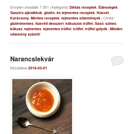
Ennyien olvasták: 7 301
|
Kategória:
Diétás receptek
,
Édességek
,
Gasztro ajándékok
,
glutén- és tejmentes receptek
,
Húsvét
,
Karácsony
,
Mentes receptek
,
tejmentes sütemények
|
Címke:
gluténmentes
,
húsvéti desszert
,
kókuszos trüffel
,
Sasó
,
színes
kókusz
,
tejmentes
,
tejmentes trüffel
,
trüffel
,
trüffel golyók
|
Minden
vélemény számít!
Narancslekvár
Közzétéve
2016-03-01