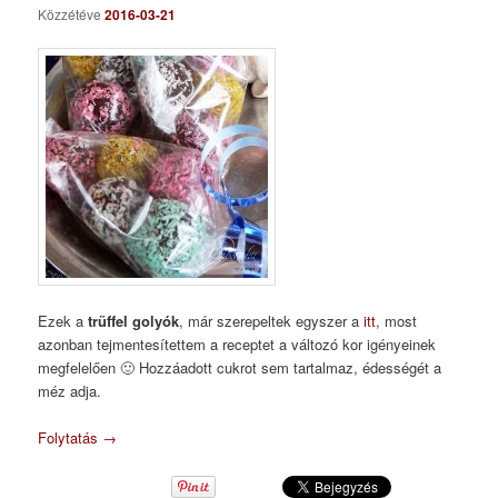
Közzétéve
2016-03-21
Ezek a
trüffel golyók
, már szerepeltek egyszer a
itt
, most
azonban tejmentesítettem a receptet a változó kor igényeinek
megfelelően 🙂 Hozzáadott cukrot sem tartalmaz, édességét a
méz adja.
Folytatás
→