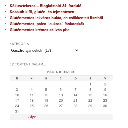
Kókusztekercs – Blogkóstoló 34. forduló
Kossuth kifli, glutén- és tejmentesen
Gluténmentes lekváros bukta, ch csökkentett lisztből
Gluténmentes, paleo “cukros” fánkocskák
Gluténmentes krémes szilvás pite
KATEGÓRIA
K
a
t
EZ TÖRTÉNT NÁLAM…
e
g
2026. AUGUSZTUS
ó
h
k
s
c
p
s
v
r
1
2
i
3
4
5
6
7
8
9
a
10
11
12
13
14
15
16
17
18
19
20
21
22
23
24
25
26
27
28
29
30
31
« ápr