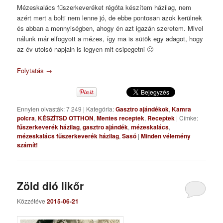
Mézeskalács fűszerkeveréket régóta készítem házilag, nem
azért mert a bolti nem lenne jó, de ebbe pontosan azok kerülnek
és abban a mennyiségben, ahogy én azt igazán szeretem. Mivel
nálunk már elfogyott a mézes, így ma is sütök egy adagot, hogy
az év utolsó napjain is legyen mit csipegetni 🙂
Folytatás
→
Ennyien olvasták: 7 249
|
Kategória:
Gasztro ajándékok
,
Kamra
polcra
,
KÉSZÍTSD OTTHON
,
Mentes receptek
,
Receptek
|
Címke:
fűszerkeverék házilag
,
gasztro ajándék
,
mézeskalács
,
mézeskalács fűszerkeverék házilag
,
Sasó
|
Minden vélemény
számít!
Zöld dió likőr
Közzétéve
2015-06-21