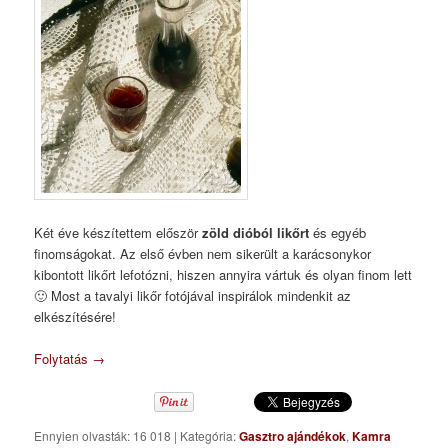
Két éve készítettem először
zöld dióból likőrt
és egyéb
finomságokat. Az első évben nem sikerült a karácsonykor
kibontott likőrt lefotózni, hiszen annyira vártuk és olyan finom lett
🙂 Most a tavalyi likőr fotójával inspirálok mindenkit az
elkészítésére!
Folytatás
→
Ennyien olvasták: 16 018
|
Kategória:
Gasztro ajándékok
,
Kamra