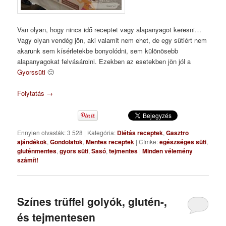
Van olyan, hogy nincs idő receptet vagy alapanyagot keresni…
Vagy olyan vendég jön, aki valamit nem ehet, de egy sütiért nem
akarunk sem kísérletekbe bonyolódni, sem különösebb
alapanyagokat felvásárolni. Ezekben az esetekben jön jól a
Gyorssüti
🙂
Folytatás
→
Ennyien olvasták: 3 528
|
Kategória:
Diétás receptek
,
Gasztro
ajándékok
,
Gondolatok
,
Mentes receptek
|
Címke:
egészséges süti
,
gluténmentes
,
gyors süti
,
Sasó
,
tejmentes
|
Minden vélemény
számít!
Színes trüffel golyók, glutén-,
és tejmentesen