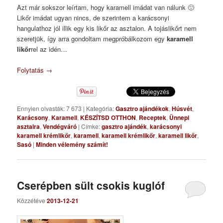
Azt már sokszor leírtam, hogy karamell imádat van nálunk 🙂
Likőr imádat ugyan nincs, de szerintem a karácsonyi
hangulathoz jól illik egy kis likőr az asztalon. A tojáslikőrt nem
szeretjük, így arra gondoltam megpróbálkozom egy
karamell
likőr
rel az idén…
Folytatás
→
Ennyien olvasták: 7 673
|
Kategória:
Gasztro ajándékok
,
Húsvét
,
Karácsony
,
Karamell
,
KÉSZÍTSD OTTHON
,
Receptek
,
Ünnepi
asztalra
,
Vendégváró
|
Címke:
gasztro ajándék
,
karácsonyi
karamell krémlikőr
,
karamell
,
karamell krémlikőr
,
karamell likőr
,
Sasó
|
Minden vélemény számít!
Cserépben sült csokis kuglóf
Közzétéve
2013-12-21