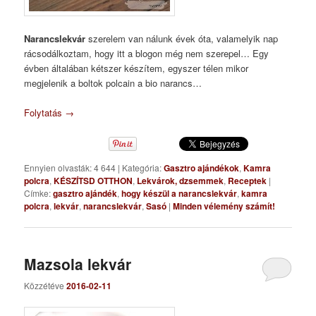
Narancslekvár
szerelem van nálunk évek óta, valamelyik nap
rácsodálkoztam, hogy itt a blogon még nem szerepel… Egy
évben általában kétszer készítem, egyszer télen mikor
megjelenik a boltok polcain a bio narancs…
Folytatás
→
Ennyien olvasták: 4 644
|
Kategória:
Gasztro ajándékok
,
Kamra
polcra
,
KÉSZÍTSD OTTHON
,
Lekvárok, dzsemmek
,
Receptek
|
Címke:
gasztro ajándék
,
hogy készül a narancslekvár
,
kamra
polcra
,
lekvár
,
narancslekvár
,
Sasó
|
Minden vélemény számít!
Mazsola lekvár
Közzétéve
2016-02-11