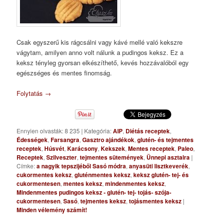
Csak egyszerű kis rágcsálni vagy kávé mellé való kekszre
vágytam, amilyen anno volt nálunk a pudingos keksz. Ez a
keksz tényleg gyorsan elkészíthető, kevés hozzávalóból egy
egészséges és mentes finomság.
Folytatás
→
Ennyien olvasták: 8 235
|
Kategória:
AIP
,
Diétás receptek
,
Édességek
,
Farsangra
,
Gasztro ajándékok
,
glutén- és tejmentes
receptek
,
Húsvét
,
Karácsony
,
Kekszek
,
Mentes receptek
,
Paleo
,
Receptek
,
Szilveszter
,
tejmentes sütemények
,
Ünnepi asztalra
|
Címke:
a nagyik tepszijéből Sasó módra
,
anyasüti lisztkeverék
,
cukormentes keksz
,
gluténmentes keksz
,
keksz glutén- tej- és
cukormentesen
,
mentes keksz
,
mindenmentes keksz
,
Mindenmentes pudingos keksz - glutén- tej- tojás- szója-
cukormentesen
,
Sasó
,
tejmentes keksz
,
tojásmentes keksz
|
Minden vélemény számít!