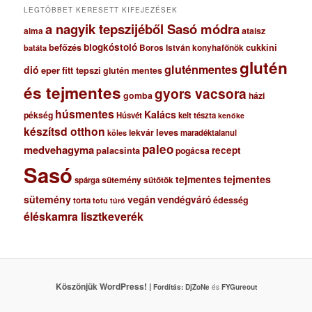
m
LEGTÖBBET KERESETT KIFEJEZÉSEK
a nagyik tepszijéből Sasó módra
ataisz
alma
blogkóstoló
befőzés
cukkini
Boros István konyhafőnök
batáta
glutén
gluténmentes
dió
eper
fitt tepszi
glutén mentes
és tejmentes
gyors vacsora
gomba
házi
húsmentes
Kalács
pékség
Húsvét
kelt tészta
kenőke
készítsd otthon
lekvár
leves
maradéktalanul
köles
paleo
medvehagyma
recept
palacsinta
pogácsa
Sasó
tejmentes
tejmentes
sütemény
spárga
sütőtök
sütemény
vegán
vendégváró
édesség
torta
totu
túró
éléskamra lisztkeverék
Köszönjük WordPress! |
Fordítás:
DjZoNe
és
FYGureout