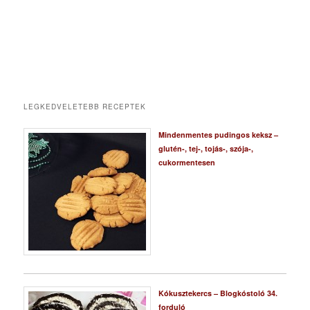
LEGKEDVELETEBB RECEPTEK
Mindenmentes pudingos keksz –
glutén-, tej-, tojás-, szója-,
cukormentesen
Kókusztekercs – Blogkóstoló 34.
forduló