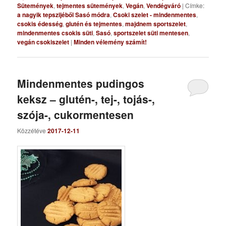
Sütemények
,
tejmentes sütemények
,
Vegán
,
Vendégváró
|
Címke:
a nagyik tepszijéből Sasó módra
,
Csoki szelet - mindenmentes
,
csokis édesség
,
glutén és tejmentes
,
majdnem sportszelet
,
mindenmentes csokis süti
,
Sasó
,
sportszelet süti mentesen
,
vegán csokiszelet
|
Minden vélemény számít!
Mindenmentes pudingos
keksz – glutén-, tej-, tojás-,
szója-, cukormentesen
Közzétéve
2017-12-11