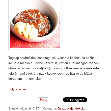
Tegnap barátnőkkel csacsogtunk, vacsora közben és szóba
került a mazsola. Többen szeretik, ketten a társaságból viszont
kifejezetten nem szeretjük 🙂 Ekkor jutott eszembe a
mazsola
lekvár
, ami évek óta nagy kedvencem, de hazaérve hiába
kerestem itt, nem leltem…
Folytatás
→
Ennyien olvasták: 5 371
|
Kategória:
Gasztro ajándékok
,