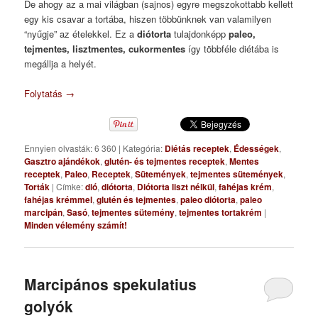
De ahogy az a mai világban (sajnos) egyre megszokottabb kellett
egy kis csavar a tortába, hiszen többünknek van valamilyen
“nyűgje” az ételekkel. Ez a
diótorta
tulajdonképp
paleo,
tejmentes, lisztmentes, cukormentes
így többféle diétába is
megállja a helyét.
Folytatás
→
Ennyien olvasták: 6 360
|
Kategória:
Diétás receptek
,
Édességek
,
Gasztro ajándékok
,
glutén- és tejmentes receptek
,
Mentes
receptek
,
Paleo
,
Receptek
,
Sütemények
,
tejmentes sütemények
,
Torták
|
Címke:
dió
,
diótorta
,
Diótorta liszt nélkül
,
fahéjas krém
,
fahéjas krémmel
,
glutén és tejmentes
,
paleo diótorta
,
paleo
marcipán
,
Sasó
,
tejmentes sütemény
,
tejmentes tortakrém
|
Minden vélemény számít!
Marcipános spekulatius
golyók