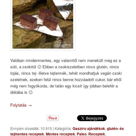
Valóban mindenmentes, egy valamitől nem menekült meg ez a
süti, a csokitól 🙂 Ebben a csokiszeletben nincs glutén, nincs
tojás, nincs tej- illetve tejtermék, tehát mondhatjuk vegán csoki
szeletnek, ezeken felül nincs benne hozzáadott cukor, bár ettől
még nem fogyókúrás, de talán egy kicsit így jobban belefér a
diétába is 🙂
Folytatás
→
Ennyien olvasták: 10 915
|
Kategória:
Gasztro ajándékok
,
glutén- és
tejmentes receptek
,
Mentes receptek
,
Paleo
,
Receptek
,