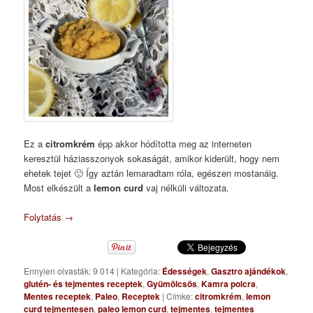
Ez a
citromkrém
épp akkor hódította meg az interneten
keresztül háziasszonyok sokaságát, amikor kiderült, hogy nem
ehetek tejet 🙂 Így aztán lemaradtam róla, egészen mostanáig.
Most elkészült a
lemon curd
vaj nélküli változata.
Folytatás
→
Ennyien olvasták: 9 014
|
Kategória:
Édességek
,
Gasztro ajándékok
,
glutén- és tejmentes receptek
,
Gyümölcsös
,
Kamra polcra
,
Mentes receptek
,
Paleo
,
Receptek
|
Címke:
citromkrém
,
lemon
curd tejmentesen
,
paleo lemon curd
,
tejmentes
,
tejmentes