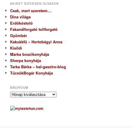
AKIKET SZÍVESEN OLVASOK
Csak, mert szeretem…
Dina világa
Erdőkóstoló
Fakanálforgató tollforgató
Gyömbér
Kakukkfű – Hortobágyi Anna
Kisildi
Marka boszikonyhája
Sherpa konyhája
Tarka Bárka – hal-gasztro-blog
TücsökBogár Konyhája
ARCHÍVUM
A
r
c
h
í
v
u