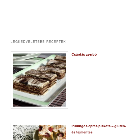
LEGKEDVELETEBB RECEPTEK
Csárdás zserbó
Pudingos epres piskóta – glutén-
és tejmentes