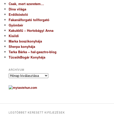
Csak, mert szeretem…
Dina világa
Erdőkóstoló
Fakanálforgató tollforgató
Gyömbér
Kakukkfű – Hortobágyi Anna
Kisildi
Marka boszikonyhája
Sherpa konyhája
Tarka Bárka – hal-gasztro-blog
TücsökBogár Konyhája
ARCHÍVUM
A
r
c
h
í
v
u
m
LEGTÖBBET KERESETT KIFEJEZÉSEK