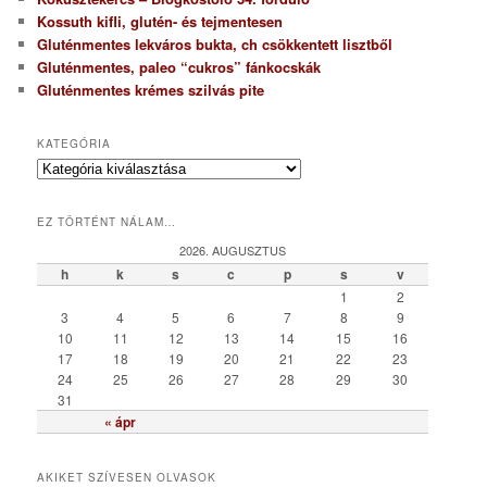
Kossuth kifli, glutén- és tejmentesen
Gluténmentes lekváros bukta, ch csökkentett lisztből
Gluténmentes, paleo “cukros” fánkocskák
Gluténmentes krémes szilvás pite
KATEGÓRIA
K
a
t
EZ TÖRTÉNT NÁLAM…
e
g
2026. AUGUSZTUS
ó
h
k
s
c
p
s
v
r
1
2
i
3
4
5
6
7
8
9
a
10
11
12
13
14
15
16
17
18
19
20
21
22
23
24
25
26
27
28
29
30
31
« ápr
AKIKET SZÍVESEN OLVASOK