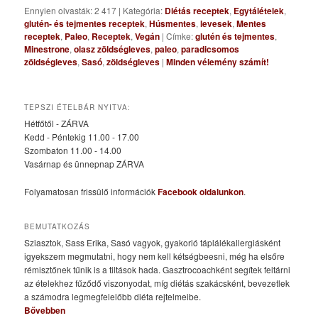
Ennyien olvasták: 2 417
|
Kategória:
Diétás receptek
,
Egytálételek
,
glutén- és tejmentes receptek
,
Húsmentes
,
levesek
,
Mentes
receptek
,
Paleo
,
Receptek
,
Vegán
|
Címke:
glutén és tejmentes
,
Minestrone
,
olasz zöldségleves
,
paleo
,
paradicsomos
zöldségleves
,
Sasó
,
zöldségleves
|
Minden vélemény számít!
TEPSZI ÉTELBÁR NYITVA:
Hétfőtől - ZÁRVA
Kedd - Péntekig 11.00 - 17.00
Szombaton 11.00 - 14.00
Vasárnap és ünnepnap ZÁRVA
Folyamatosan frissülő információk
Facebook oldalunkon
.
BEMUTATKOZÁS
Sziasztok, Sass Erika, Sasó vagyok, gyakorló táplálékallergiásként
igyekszem megmutatni, hogy nem kell kétségbeesni, még ha elsőre
rémisztőnek tűnik is a tiltások hada. Gasztrocoachként segítek feltárni
az ételekhez fűződő viszonyodat, míg diétás szakácsként, bevezetlek
a számodra legmegfelelőbb diéta rejtelmeibe.
Bővebben