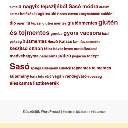
a nagyik tepszijéből Sasó módra
ataisz
alma
blogkóstoló
befőzés
cukkini
Boros István konyhafőnök
batáta
glutén
gluténmentes
dió
eper
fitt tepszi
glutén mentes
és tejmentes
gyors vacsora
gomba
házi
húsmentes
Kalács
pékség
Húsvét
kelt tészta
kenőke
készítsd otthon
lekvár
leves
maradéktalanul
köles
paleo
medvehagyma
recept
palacsinta
pogácsa
Sasó
tejmentes
tejmentes
sütemény
spárga
sütőtök
sütemény
vegán
vendégváró
édesség
torta
totu
túró
éléskamra lisztkeverék
Köszönjük WordPress! |
Fordítás:
DjZoNe
és
FYGureout