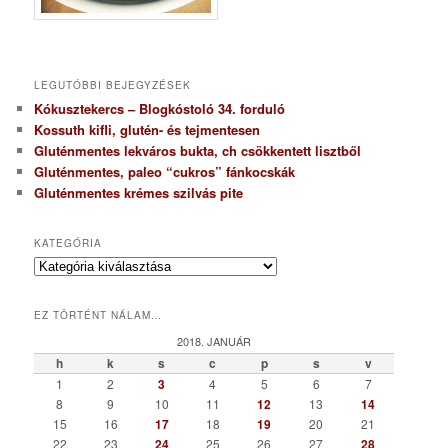
LEGUTÓBBI BEJEGYZÉSEK
Kókusztekercs – Blogkóstoló 34. forduló
Kossuth kifli, glutén- és tejmentesen
Gluténmentes lekváros bukta, ch csökkentett lisztből
Gluténmentes, paleo “cukros” fánkocskák
Gluténmentes krémes szilvás pite
KATEGÓRIA
K
a
t
EZ TÖRTÉNT NÁLAM…
e
g
2018. JANUÁR
ó
h
k
s
c
p
s
v
r
1
2
3
4
5
6
7
i
8
9
10
11
12
13
14
a
15
16
17
18
19
20
21
22
23
24
25
26
27
28