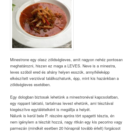
Minestrone egy olasz zöldségleves, amit nagyon nehéz pontosan
meghatározni, hiszen ez maga a LEVES. Neve is a minestra,
leves szóból ered és ahány helyen esszük, annyiféleképp
elkészített verzióval találkozhatunk, épp, mint kis hazánkban a
zöldségleves esetében.
Egy dologban biztosak lehetünk a minestronéval kapcsolatban,
egy roppant laktató, tartalmas levest ehetünk, ami tésztával
kiegészítve egytálételként is megállja a helyét.
Nálunk is kerül bele P. részére apróra tört spagetti tészta, én
nem igénylem a tésztát hozzá, nagy ritkán egy kis pecorino vagy
parmezán (mindkét esetben 20 hónapnál tovább érlelt) forgácsot