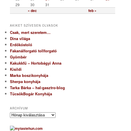
29
30
31
« dec
feb »
AKIKET SZÍVESEN OLVASOK
Csak, mert szeretem…
Dina világa
Erdőkóstoló
Fakanálforgató tollforgató
Gyömbér
Kakukkfű – Hortobágyi Anna
Kisildi
Marka boszikonyhája
Sherpa konyhája
Tarka Bárka – hal-gasztro-blog
TücsökBogár Konyhája
ARCHÍVUM
A
r
c