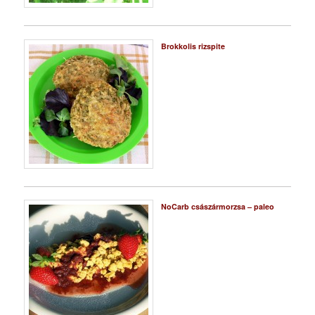
Brokkolis rizspite
NoCarb császármorzsa – paleo