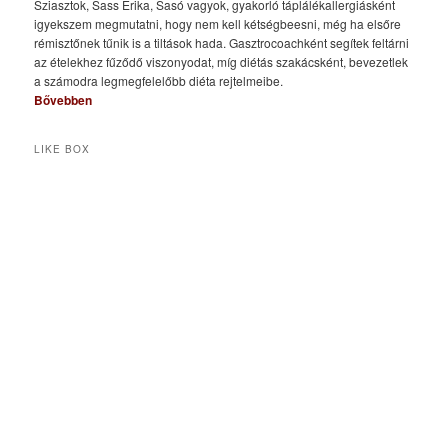
Sziasztok, Sass Erika, Sasó vagyok, gyakorló táplálékallergiásként
igyekszem megmutatni, hogy nem kell kétségbeesni, még ha elsőre
rémisztőnek tűnik is a tiltások hada. Gasztrocoachként segítek feltárni
az ételekhez fűződő viszonyodat, míg diétás szakácsként, bevezetlek
a számodra legmegfelelőbb diéta rejtelmeibe.
Bővebben
LIKE BOX