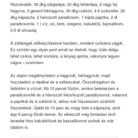
Hozzávalók: 30 dkg sárgarépa, 30 dkg fehérrépa, 2 nagy fej
hagyma, 3 gerezd fokhagyma, 30 dkg cukkini, 4-5 szárzeller, 20
dkg káposzta, 2 hámozott paradicsom, 1 kápia paprika, 2 dl
paradicsomlé, 1 l víz, só, bors, oregano, kakukkfű, bazsalikom,
0,5 dl olívaolaj
A zöldségek előkészítésével kezdem, mindent csíkokra vágok.
Ez szintén egy olyan pont ennél az ételnél, hogy ízlés dolga,
lehet csíkra, lehet kockára, a lényeg apróra, vékonyra legyen
vágva – szerintem.
Az olajon megdinsztelem a hagymát, fokhagymát, majd
hozzáadom a répákat és a zellerszárat. Összeforgatom és
felöntöm a vízzel. Kb 10 percet főzöm, amikor beleteszem a
paradicsomlét és a hámozott felcsíkozott paradicsomot, valamint
a paprikát és a cukkinit is, ekkor már fűszerezem szárított
fűszerekkel. Újabb kb 10 perc és megy bele a káposzta, amit
épp 5 percig főzök benne. Az elkészült még forrásban lévő
levesbe friss kakukkfüvet és bazsalikomot szórok és már
tálalom is.