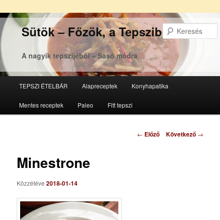
Sütök – Főzök, a Tepsziből
A nagyik tepszijéből – Sasó módra
Főmenü
TEPSZI ÉTELBÁR
Alapreceptek
Konyhapatika
Tovább
Tovább
Mentes receptek
Paleo
Fitt tepszi
az
a
elsődleges
másodlagos
Bejegyzés
←
Előző
Következő
→
navigáció
tartalomra
tartalomra
Minestrone
Közzétéve
2018-01-14