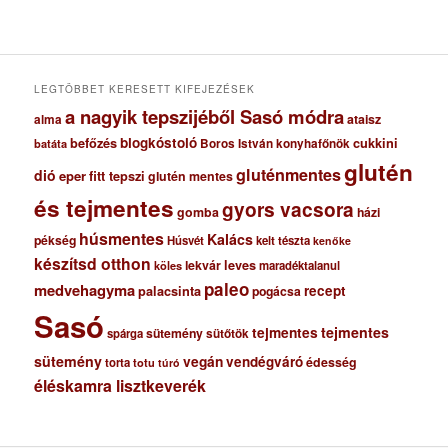
h
í
v
u
m
LEGTÖBBET KERESETT KIFEJEZÉSEK
a nagyik tepszijéből Sasó módra
ataisz
alma
blogkóstoló
befőzés
cukkini
Boros István konyhafőnök
batáta
glutén
gluténmentes
dió
eper
fitt tepszi
glutén mentes
és tejmentes
gyors vacsora
gomba
házi
húsmentes
Kalács
pékség
Húsvét
kelt tészta
kenőke
készítsd otthon
lekvár
leves
maradéktalanul
köles
paleo
medvehagyma
recept
palacsinta
pogácsa
Sasó
tejmentes
tejmentes
sütemény
spárga
sütőtök
sütemény
vegán
vendégváró
édesség
torta
totu
túró
éléskamra lisztkeverék