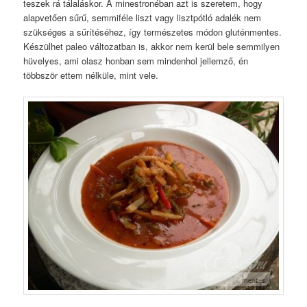
teszek rá tálaláskor. A minestronéban azt is szeretem, hogy
alapvetően sűrű, semmiféle liszt vagy lisztpótló adalék nem
szükséges a sűrítéséhez, így természetes módon gluténmentes.
Készülhet paleo változatban is, akkor nem kerül bele semmilyen
hüvelyes, ami olasz honban sem mindenhol jellemző, én
többször ettem nélküle, mint vele.