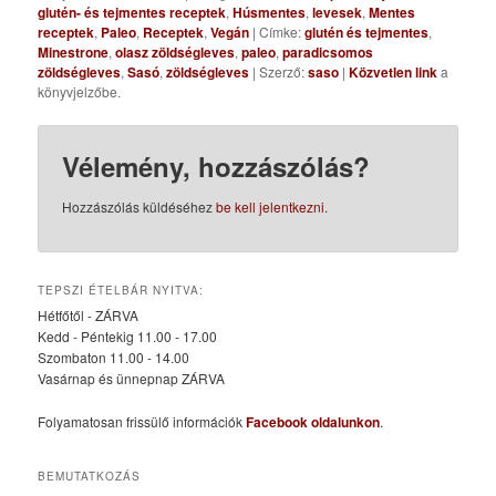
glutén- és tejmentes receptek
,
Húsmentes
,
levesek
,
Mentes
receptek
,
Paleo
,
Receptek
,
Vegán
| Címke:
glutén és tejmentes
,
Minestrone
,
olasz zöldségleves
,
paleo
,
paradicsomos
zöldségleves
,
Sasó
,
zöldségleves
| Szerző:
saso
|
Közvetlen link
a
könyvjelzőbe.
Vélemény, hozzászólás?
Hozzászólás küldéséhez
be kell jelentkezni
.
TEPSZI ÉTELBÁR NYITVA:
Hétfőtől - ZÁRVA
Kedd - Péntekig 11.00 - 17.00
Szombaton 11.00 - 14.00
Vasárnap és ünnepnap ZÁRVA
Folyamatosan frissülő információk
Facebook oldalunkon
.
BEMUTATKOZÁS