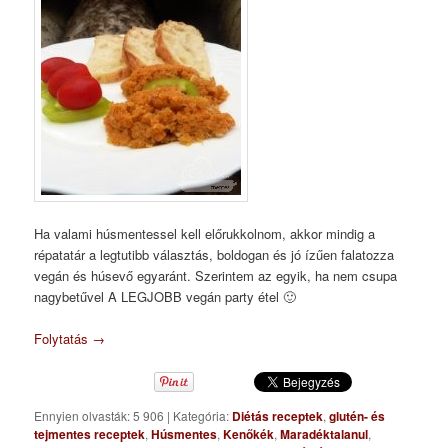
Ha valami húsmentessel kell előrukkolnom, akkor mindig a
répatatár a legtutibb választás, boldogan és jó ízűen falatozza
vegán és húsevő egyaránt. Szerintem az egyik, ha nem csupa
nagybetűvel A LEGJOBB vegán party étel 🙂
Folytatás
→
Ennyien olvasták: 5 906
|
Kategória:
Diétás receptek
,
glutén- és
tejmentes receptek
,
Húsmentes
,
Kenőkék
,
Maradéktalanul
,