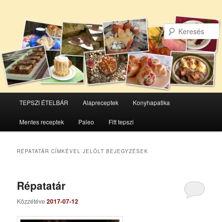
Főmenü
TEPSZI ÉTELBÁR
Alapreceptek
Konyhapatika
Tovább
Tovább
Mentes receptek
Paleo
Fitt tepszi
az
a
elsődleges
másodlagos
RÉPATATÁR
CÍMKÉVEL JELÖLT BEJEGYZÉSEK
tartalomra
tartalomra
Répatatár
Közzétéve
2017-07-12