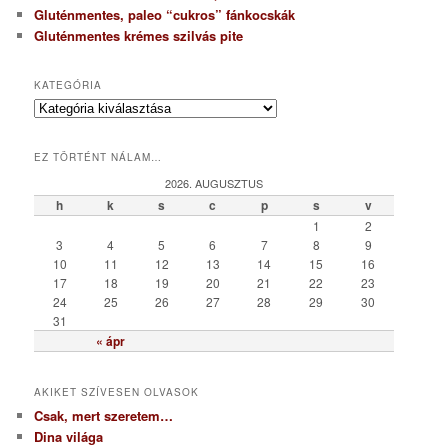
Gluténmentes, paleo “cukros” fánkocskák
Gluténmentes krémes szilvás pite
KATEGÓRIA
K
a
t
EZ TÖRTÉNT NÁLAM…
e
g
2026. AUGUSZTUS
ó
h
k
s
c
p
s
v
r
1
2
i
3
4
5
6
7
8
9
a
10
11
12
13
14
15
16
17
18
19
20
21
22
23
24
25
26
27
28
29
30
31
« ápr
AKIKET SZÍVESEN OLVASOK
Csak, mert szeretem…
Dina világa