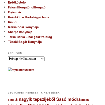
Erdőkóstoló
Fakanálforgató tollforgató
Gyömbér
Kakukkfű – Hortobágyi Anna
Kisildi
Marka boszikonyhája
Sherpa konyhája
Tarka Bárka – hal-gasztro-blog
TücsökBogár Konyhája
ARCHÍVUM
A
r
c
h
í
v
u
m
LEGTÖBBET KERESETT KIFEJEZÉSEK
a nagyik tepszijéből Sasó módra
ataisz
alma