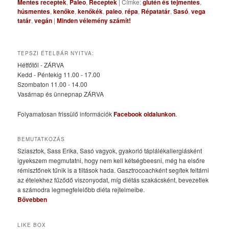
Mentes receptek
,
Paleo
,
Receptek
|
Címke:
glutén és tejmentes
,
húsmentes
,
kenőke
,
kenőkék
,
paleo
,
répa
,
Répatatár
,
Sasó
,
vega
tatár
,
vegán
|
Minden vélemény számít!
TEPSZI ÉTELBÁR NYITVA:
Hétfőtől - ZÁRVA
Kedd - Péntekig 11.00 - 17.00
Szombaton 11.00 - 14.00
Vasárnap és ünnepnap ZÁRVA
Folyamatosan frissülő információk
Facebook oldalunkon
.
BEMUTATKOZÁS
Sziasztok, Sass Erika, Sasó vagyok, gyakorló táplálékallergiásként
igyekszem megmutatni, hogy nem kell kétségbeesni, még ha elsőre
rémisztőnek tűnik is a tiltások hada. Gasztrocoachként segítek feltárni
az ételekhez fűződő viszonyodat, míg diétás szakácsként, bevezetlek
a számodra legmegfelelőbb diéta rejtelmeibe.
Bővebben
LIKE BOX