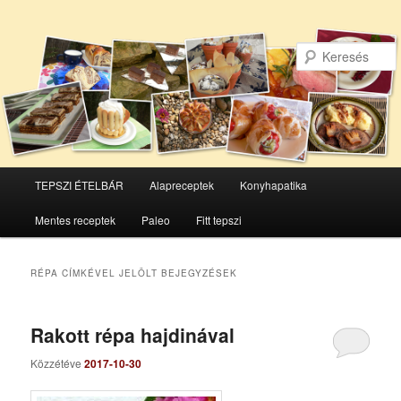
Főmenü
TEPSZI ÉTELBÁR
Alapreceptek
Konyhapatika
Tovább
Tovább
Mentes receptek
Paleo
Fitt tepszi
az
a
elsődleges
másodlagos
RÉPA
CÍMKÉVEL JELÖLT BEJEGYZÉSEK
tartalomra
tartalomra
Rakott répa hajdinával
Közzétéve
2017-10-30