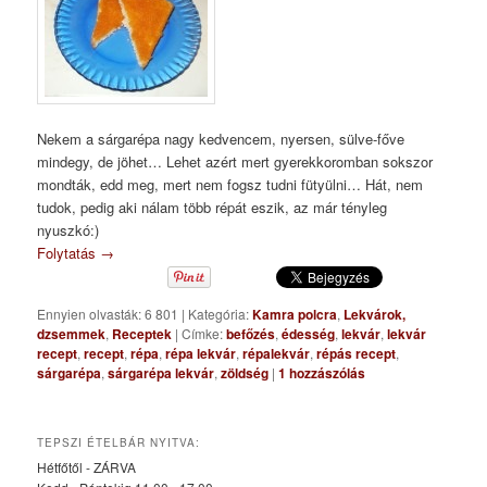
Nekem a sárgarépa nagy kedvencem, nyersen, sülve-főve
mindegy, de jöhet… Lehet azért mert gyerekkoromban sokszor
mondták, edd meg, mert nem fogsz tudni fütyülni… Hát, nem
tudok, pedig aki nálam több répát eszik, az már tényleg
nyuszkó:)
Folytatás
→
Ennyien olvasták: 6 801
|
Kategória:
Kamra polcra
,
Lekvárok,
dzsemmek
,
Receptek
|
Címke:
befőzés
,
édesség
,
lekvár
,
lekvár
recept
,
recept
,
répa
,
répa lekvár
,
répalekvár
,
répás recept
,
sárgarépa
,
sárgarépa lekvár
,
zöldség
|
1
hozzászólás
TEPSZI ÉTELBÁR NYITVA:
Hétfőtől - ZÁRVA