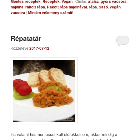
Mentes receptek
,
Receptek
,
Vegán
|
Címke:
ataisz
,
gyors vacsora
,
hajdina
,
rakott répa
,
Rakott répa hajdinával
,
répa
,
Sasó
,
vegán
vacsora
|
Minden vélemény számít!
Répatatár
Közzétéve
2017-07-12
Ha valami húsmentessel kell előrukkolnom, akkor mindig a