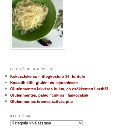
LEGUTÓBBI BEJEGYZÉSEK
Kókusztekercs – Blogkóstoló 34. forduló
Kossuth kifli, glutén- és tejmentesen
Gluténmentes lekváros bukta, ch csökkentett lisztből
Gluténmentes, paleo “cukros” fánkocskák
Gluténmentes krémes szilvás pite
KATEGÓRIA
K
a