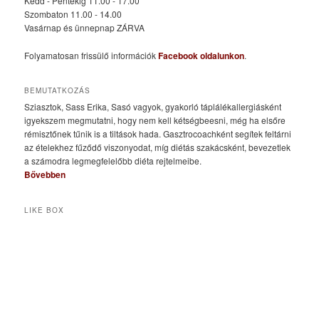
Kedd - Péntekig 11.00 - 17.00
Szombaton 11.00 - 14.00
Vasárnap és ünnepnap ZÁRVA
Folyamatosan frissülő információk
Facebook oldalunkon
.
BEMUTATKOZÁS
Sziasztok, Sass Erika, Sasó vagyok, gyakorló táplálékallergiásként
igyekszem megmutatni, hogy nem kell kétségbeesni, még ha elsőre
rémisztőnek tűnik is a tiltások hada. Gasztrocoachként segítek feltárni
az ételekhez fűződő viszonyodat, míg diétás szakácsként, bevezetlek
a számodra legmegfelelőbb diéta rejtelmeibe.
Bővebben
LIKE BOX