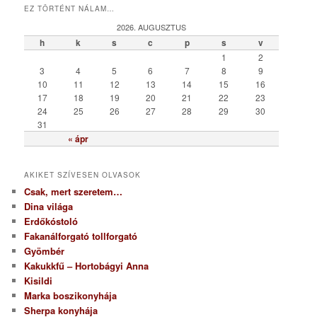
t
EZ TÖRTÉNT NÁLAM…
e
g
2026. AUGUSZTUS
ó
h
k
s
c
p
s
v
r
1
2
i
3
4
5
6
7
8
9
a
10
11
12
13
14
15
16
17
18
19
20
21
22
23
24
25
26
27
28
29
30
31
« ápr
AKIKET SZÍVESEN OLVASOK
Csak, mert szeretem…
Dina világa
Erdőkóstoló
Fakanálforgató tollforgató
Gyömbér
Kakukkfű – Hortobágyi Anna
Kisildi
Marka boszikonyhája
Sherpa konyhája