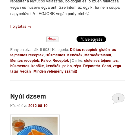
répatatár a legtutibb választás, boldogan és jó ízűen falatozza
vegán és húsevő egyaránt. Szerintem az egyik, ha nem csupa
nagybetűvel A LEGJOBB vegán party étel 🙂
Folytatás
→
Ennyien olvasták: 5 908
|
Kategória:
Diétás receptek
,
glutén- és
tejmentes receptek
,
Húsmentes
,
Kenőkék
,
Maradéktalanul
,
Mentes receptek
,
Paleo
,
Receptek
|
Címke:
glutén és tejmentes
,
húsmentes
,
kenőke
,
kenőkék
,
paleo
,
répa
,
Répatatár
,
Sasó
,
vega
tatár
,
vegán
|
Minden vélemény számít!
Nyúl dzsem
1
Közzétéve
2012-08-10