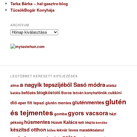
Tarka Bárka – hal-gasztro-blog
TücsökBogár Konyhája
ARCHÍVUM
A
r
c
h
í
v
u
m
LEGTÖBBET KERESETT KIFEJEZÉSEK
a nagyik tepszijéből Sasó módra
ataisz
alma
blogkóstoló
befőzés
cukkini
Boros István konyhafőnök
batáta
glutén
gluténmentes
dió
eper
fitt tepszi
glutén mentes
és tejmentes
gyors vacsora
gomba
házi
húsmentes
Kalács
pékség
Húsvét
kelt tészta
kenőke
készítsd otthon
lekvár
leves
maradéktalanul
köles