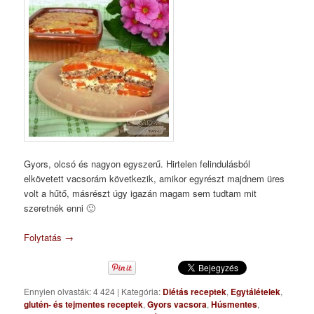
Gyors, olcsó és nagyon egyszerű. Hirtelen felindulásból
elkövetett vacsorám következik, amikor egyrészt majdnem üres
volt a hűtő, másrészt úgy igazán magam sem tudtam mit
szeretnék enni 🙂
Folytatás
→
Ennyien olvasták: 4 424
|
Kategória:
Diétás receptek
,
Egytálételek
,
glutén- és tejmentes receptek
,
Gyors vacsora
,
Húsmentes
,