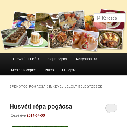
Főmenü
TEPSZI ÉTELBÁR
Alapreceptek
Konyhapatika
Tovább
Tovább
Mentes receptek
Paleo
Fitt tepszi
az
a
elsődleges
másodlagos
SPENÓTOS POGÁCSA
CÍMKÉVEL JELÖLT BEJEGYZÉSEK
tartalomra
tartalomra
Húsvéti répa pogácsa
Közzétéve
2014-04-06