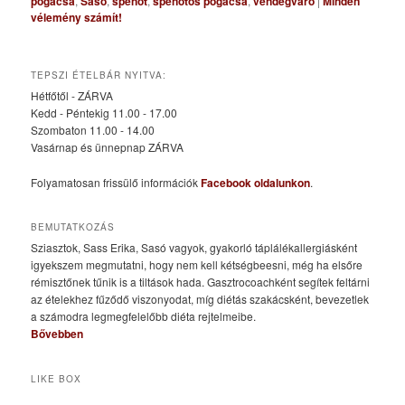
pogácsa
,
Sasó
,
spenót
,
spenótos pogácsa
,
vendégváró
|
Minden
vélemény számít!
TEPSZI ÉTELBÁR NYITVA:
Hétfőtől - ZÁRVA
Kedd - Péntekig 11.00 - 17.00
Szombaton 11.00 - 14.00
Vasárnap és ünnepnap ZÁRVA
Folyamatosan frissülő információk
Facebook oldalunkon
.
BEMUTATKOZÁS
Sziasztok, Sass Erika, Sasó vagyok, gyakorló táplálékallergiásként
igyekszem megmutatni, hogy nem kell kétségbeesni, még ha elsőre
rémisztőnek tűnik is a tiltások hada. Gasztrocoachként segítek feltárni
az ételekhez fűződő viszonyodat, míg diétás szakácsként, bevezetlek
a számodra legmegfelelőbb diéta rejtelmeibe.
Bővebben
LIKE BOX