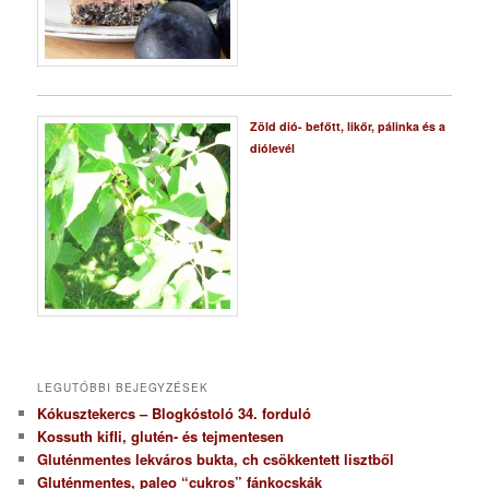
Zöld dió- befőtt, likőr, pálinka és a
diólevél
LEGUTÓBBI BEJEGYZÉSEK
Kókusztekercs – Blogkóstoló 34. forduló
Kossuth kifli, glutén- és tejmentesen
Gluténmentes lekváros bukta, ch csökkentett lisztből
Gluténmentes, paleo “cukros” fánkocskák