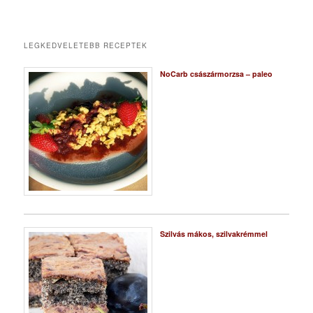
LEGKEDVELETEBB RECEPTEK
NoCarb császármorzsa – paleo
Szilvás mákos, szilvakrémmel