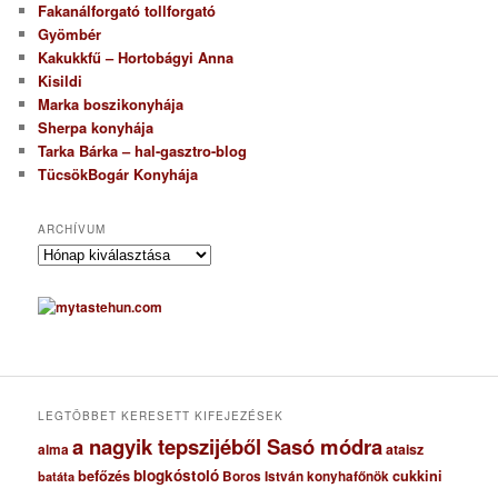
Fakanálforgató tollforgató
Gyömbér
Kakukkfű – Hortobágyi Anna
Kisildi
Marka boszikonyhája
Sherpa konyhája
Tarka Bárka – hal-gasztro-blog
TücsökBogár Konyhája
ARCHÍVUM
A
r
c
h
í
v
u
m
LEGTÖBBET KERESETT KIFEJEZÉSEK
a nagyik tepszijéből Sasó módra
ataisz
alma
blogkóstoló
befőzés
cukkini
Boros István konyhafőnök
batáta