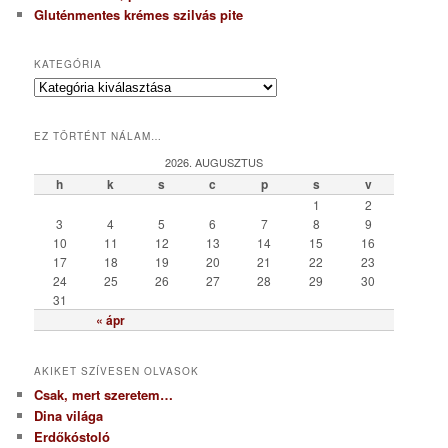
Gluténmentes krémes szilvás pite
KATEGÓRIA
K
a
t
EZ TÖRTÉNT NÁLAM…
e
g
2026. AUGUSZTUS
ó
h
k
s
c
p
s
v
r
1
2
i
3
4
5
6
7
8
9
a
10
11
12
13
14
15
16
17
18
19
20
21
22
23
24
25
26
27
28
29
30
31
« ápr
AKIKET SZÍVESEN OLVASOK
Csak, mert szeretem…
Dina világa
Erdőkóstoló