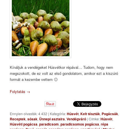
Kínáljuk a vendégeket Húsvétkor répával… Tudom, hogy nem
megszokott, de ez volt az első gondolatom, amikor ezt a kiszúró
formát a kezembe vettem 🙂
Folytatás
→
Ennyien olvasták: 4 432
|
Kategória:
Húsvét
,
Kelt tészták
,
Pogácsák
,
Receptek
,
sósak
,
Ünnepi asztalra
,
Vendégváró
|
Címke:
Húsvét
,
Húsvéti pogácsa
,
paradicsom
,
paradicsomos pogácsa
,
répa