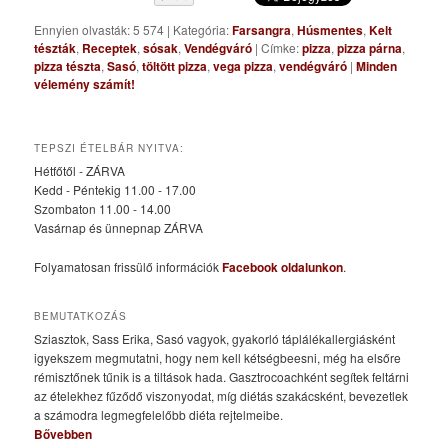
Ennyien olvasták: 5 574
|
Kategória:
Farsangra
,
Húsmentes
,
Kelt
tészták
,
Receptek
,
sósak
,
Vendégváró
|
Címke:
pizza
,
pizza párna
,
pizza tészta
,
Sasó
,
töltött pizza
,
vega pizza
,
vendégváró
|
Minden
vélemény számít!
TEPSZI ÉTELBÁR NYITVA:
Hétfőtől - ZÁRVA
Kedd - Péntekig 11.00 - 17.00
Szombaton 11.00 - 14.00
Vasárnap és ünnepnap ZÁRVA
Folyamatosan frissülő információk
Facebook oldalunkon
.
BEMUTATKOZÁS
Sziasztok, Sass Erika, Sasó vagyok, gyakorló táplálékallergiásként
igyekszem megmutatni, hogy nem kell kétségbeesni, még ha elsőre
rémisztőnek tűnik is a tiltások hada. Gasztrocoachként segítek feltárni
az ételekhez fűződő viszonyodat, míg diétás szakácsként, bevezetlek
a számodra legmegfelelőbb diéta rejtelmeibe.
Bővebben