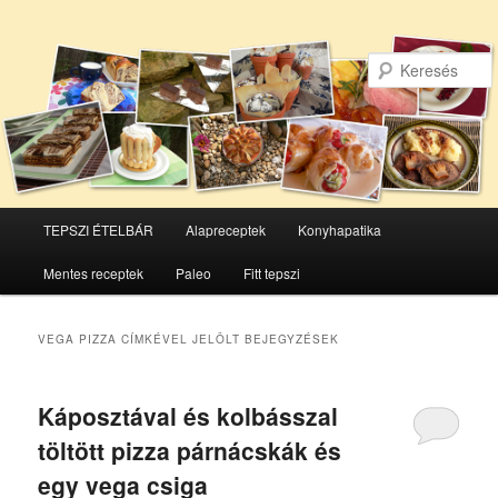
Főmenü
TEPSZI ÉTELBÁR
Alapreceptek
Konyhapatika
Tovább
Tovább
Mentes receptek
Paleo
Fitt tepszi
az
a
elsődleges
másodlagos
VEGA PIZZA
CÍMKÉVEL JELÖLT BEJEGYZÉSEK
tartalomra
tartalomra
Káposztával és kolbásszal
töltött pizza párnácskák és
egy vega csiga