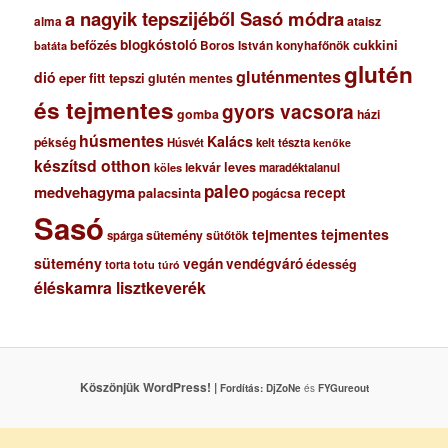
a nagyik tepszijéből Sasó módra
ataisz
alma
blogkóstoló
befőzés
cukkini
Boros István konyhafőnök
batáta
glutén
gluténmentes
dió
eper
fitt tepszi
glutén mentes
és tejmentes
gyors vacsora
gomba
házi
húsmentes
Kalács
pékség
Húsvét
kelt tészta
kenőke
készítsd otthon
lekvár
leves
maradéktalanul
köles
paleo
medvehagyma
recept
palacsinta
pogácsa
Sasó
tejmentes
tejmentes
sütemény
spárga
sütőtök
sütemény
vegán
vendégváró
édesség
torta
totu
túró
éléskamra lisztkeverék
Köszönjük WordPress! |
Fordítás:
DjZoNe
és
FYGureout