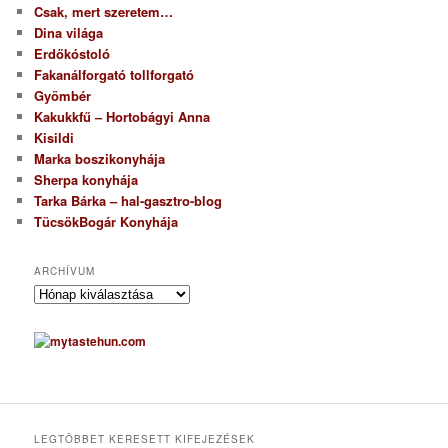
Csak, mert szeretem…
Dina világa
Erdőkóstoló
Fakanálforgató tollforgató
Gyömbér
Kakukkfű – Hortobágyi Anna
Kisildi
Marka boszikonyhája
Sherpa konyhája
Tarka Bárka – hal-gasztro-blog
TücsökBogár Konyhája
ARCHÍVUM
A
r
c
h
í
v
u
m
LEGTÖBBET KERESETT KIFEJEZÉSEK