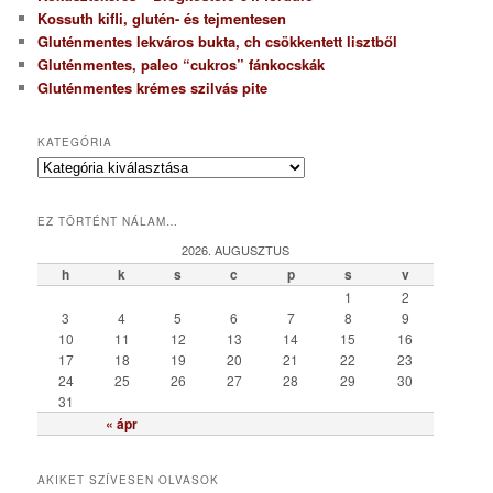
Kossuth kifli, glutén- és tejmentesen
Gluténmentes lekváros bukta, ch csökkentett lisztből
Gluténmentes, paleo “cukros” fánkocskák
Gluténmentes krémes szilvás pite
KATEGÓRIA
K
a
t
EZ TÖRTÉNT NÁLAM…
e
g
2026. AUGUSZTUS
ó
h
k
s
c
p
s
v
r
1
2
i
3
4
5
6
7
8
9
a
10
11
12
13
14
15
16
17
18
19
20
21
22
23
24
25
26
27
28
29
30
31
« ápr
AKIKET SZÍVESEN OLVASOK