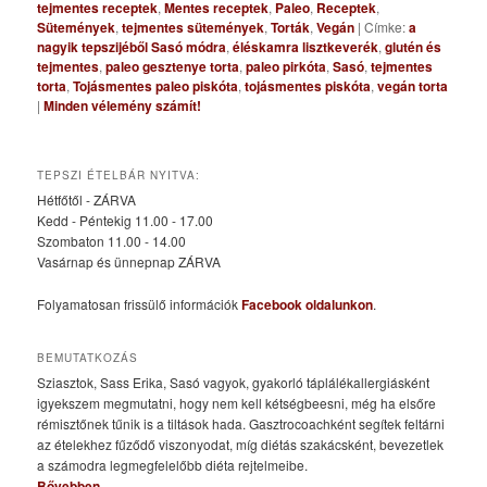
tejmentes receptek
,
Mentes receptek
,
Paleo
,
Receptek
,
Sütemények
,
tejmentes sütemények
,
Torták
,
Vegán
|
Címke:
a
nagyik tepszijéből Sasó módra
,
éléskamra lisztkeverék
,
glutén és
tejmentes
,
paleo gesztenye torta
,
paleo pirkóta
,
Sasó
,
tejmentes
torta
,
Tojásmentes paleo piskóta
,
tojásmentes piskóta
,
vegán torta
|
Minden vélemény számít!
TEPSZI ÉTELBÁR NYITVA:
Hétfőtől - ZÁRVA
Kedd - Péntekig 11.00 - 17.00
Szombaton 11.00 - 14.00
Vasárnap és ünnepnap ZÁRVA
Folyamatosan frissülő információk
Facebook oldalunkon
.
BEMUTATKOZÁS
Sziasztok, Sass Erika, Sasó vagyok, gyakorló táplálékallergiásként
igyekszem megmutatni, hogy nem kell kétségbeesni, még ha elsőre
rémisztőnek tűnik is a tiltások hada. Gasztrocoachként segítek feltárni
az ételekhez fűződő viszonyodat, míg diétás szakácsként, bevezetlek
a számodra legmegfelelőbb diéta rejtelmeibe.
Bővebben