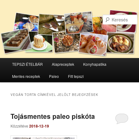
Főmenü
TEPSZI ÉTELBÁR
Alapreceptek
Konyhapatika
Tovább
Tovább
Mentes receptek
Paleo
Fitt tepszi
az
a
elsődleges
másodlagos
VEGÁN TORTA
CÍMKÉVEL JELÖLT BEJEGYZÉSEK
tartalomra
tartalomra
Tojásmentes paleo piskóta
Közzétéve
2018-12-19