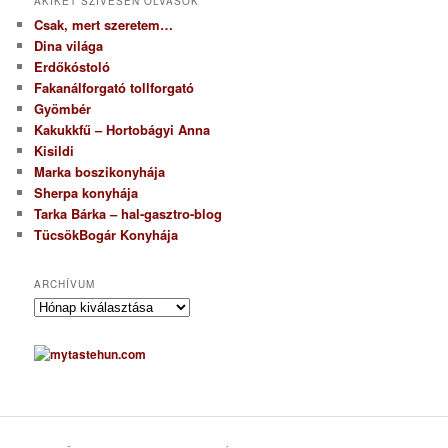
AKIKET SZÍVESEN OLVASOK
Csak, mert szeretem…
Dina világa
Erdőkóstoló
Fakanálforgató tollforgató
Gyömbér
Kakukkfű – Hortobágyi Anna
Kisildi
Marka boszikonyhája
Sherpa konyhája
Tarka Bárka – hal-gasztro-blog
TücsökBogár Konyhája
ARCHÍVUM
A
r
c
h
í
v
u
m