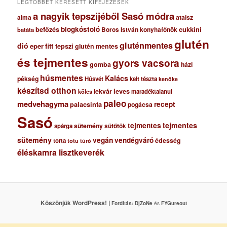
LEGTÖBBET KERESETT KIFEJEZÉSEK
a nagyik tepszijéből Sasó módra
ataisz
alma
blogkóstoló
befőzés
cukkini
Boros István konyhafőnök
batáta
glutén
gluténmentes
dió
eper
fitt tepszi
glutén mentes
és tejmentes
gyors vacsora
gomba
házi
húsmentes
Kalács
pékség
Húsvét
kelt tészta
kenőke
készítsd otthon
lekvár
leves
maradéktalanul
köles
paleo
medvehagyma
recept
palacsinta
pogácsa
Sasó
tejmentes
tejmentes
sütemény
spárga
sütőtök
sütemény
vegán
vendégváró
édesség
torta
totu
túró
éléskamra lisztkeverék
Köszönjük WordPress! |
Fordítás:
DjZoNe
és
FYGureout