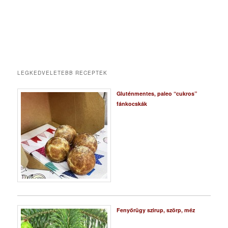
LEGKEDVELETEBB RECEPTEK
Gluténmentes, paleo “cukros”
fánkocskák
Fenyőrügy szirup, szörp, méz