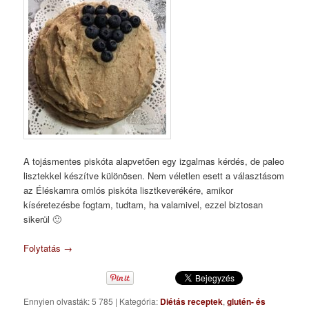
A tojásmentes piskóta alapvetően egy izgalmas kérdés, de paleo
lisztekkel készítve különösen. Nem véletlen esett a választásom
az Éléskamra omlós piskóta lisztkeverékére, amikor
kíséretezésbe fogtam, tudtam, ha valamivel, ezzel biztosan
sikerül 🙂
Folytatás
→
Ennyien olvasták: 5 785
|
Kategória:
Diétás receptek
,
glutén- és