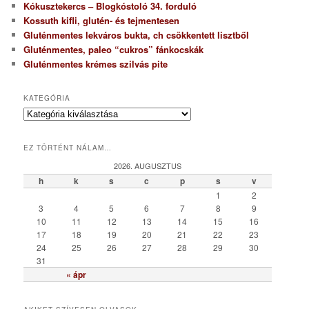
Kókusztekercs – Blogkóstoló 34. forduló
Kossuth kifli, glutén- és tejmentesen
Gluténmentes lekváros bukta, ch csökkentett lisztből
Gluténmentes, paleo “cukros” fánkocskák
Gluténmentes krémes szilvás pite
KATEGÓRIA
K
a
t
EZ TÖRTÉNT NÁLAM…
e
g
2026. AUGUSZTUS
ó
h
k
s
c
p
s
v
r
1
2
i
3
4
5
6
7
8
9
a
10
11
12
13
14
15
16
17
18
19
20
21
22
23
24
25
26
27
28
29
30
31
« ápr