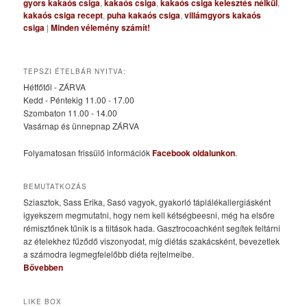
gyors kakaós csiga
,
kakaós csiga
,
kakaós csiga kelesztés nélkül
,
kakaós csiga recept
,
puha kakaós csiga
,
villámgyors kakaós
csiga
|
Minden vélemény számít!
TEPSZI ÉTELBÁR NYITVA:
Hétfőtől - ZÁRVA
Kedd - Péntekig 11.00 - 17.00
Szombaton 11.00 - 14.00
Vasárnap és ünnepnap ZÁRVA
Folyamatosan frissülő információk
Facebook oldalunkon
.
BEMUTATKOZÁS
Sziasztok, Sass Erika, Sasó vagyok, gyakorló táplálékallergiásként
igyekszem megmutatni, hogy nem kell kétségbeesni, még ha elsőre
rémisztőnek tűnik is a tiltások hada. Gasztrocoachként segítek feltárni
az ételekhez fűződő viszonyodat, míg diétás szakácsként, bevezetlek
a számodra legmegfelelőbb diéta rejtelmeibe.
Bővebben
LIKE BOX