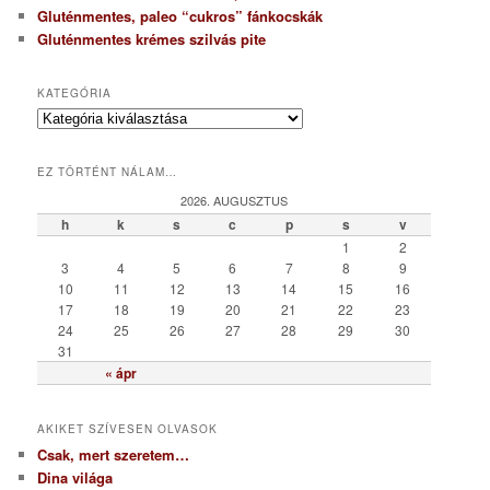
Gluténmentes, paleo “cukros” fánkocskák
Gluténmentes krémes szilvás pite
KATEGÓRIA
K
a
t
EZ TÖRTÉNT NÁLAM…
e
g
2026. AUGUSZTUS
ó
h
k
s
c
p
s
v
r
1
2
i
3
4
5
6
7
8
9
a
10
11
12
13
14
15
16
17
18
19
20
21
22
23
24
25
26
27
28
29
30
31
« ápr
AKIKET SZÍVESEN OLVASOK
Csak, mert szeretem…
Dina világa