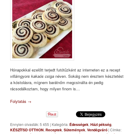
Hónapokkal ezelőtt terjedt futótűzként az interneten ez a recept
villámgyors kakaós csiga
néven. Sokáig nem éreztem késztetést
a kóstolásra, mígnem barátnőm megcsinálta én pedig
rácsodálkoztam, hogy milyen finom is…
Folytatás
→
Ennyien olvasták: 5 455
|
Kategória:
Édességek
,
Házi pékség
,
KÉSZÍTSD OTTHON
,
Receptek
,
Sütemények
,
Vendégváró
|
Címke: