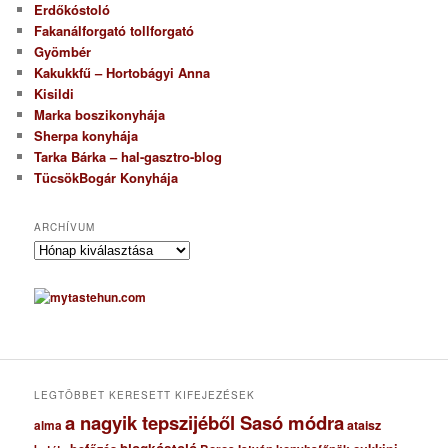
Erdőkóstoló
Fakanálforgató tollforgató
Gyömbér
Kakukkfű – Hortobágyi Anna
Kisildi
Marka boszikonyhája
Sherpa konyhája
Tarka Bárka – hal-gasztro-blog
TücsökBogár Konyhája
ARCHÍVUM
A
r
c
h
í
v
u
m
LEGTÖBBET KERESETT KIFEJEZÉSEK
a nagyik tepszijéből Sasó módra
ataisz
alma