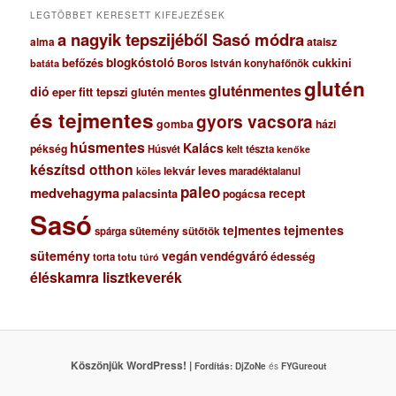
m
LEGTÖBBET KERESETT KIFEJEZÉSEK
a nagyik tepszijéből Sasó módra
ataisz
alma
blogkóstoló
befőzés
cukkini
Boros István konyhafőnök
batáta
glutén
gluténmentes
dió
eper
fitt tepszi
glutén mentes
és tejmentes
gyors vacsora
gomba
házi
húsmentes
Kalács
pékség
Húsvét
kelt tészta
kenőke
készítsd otthon
lekvár
leves
maradéktalanul
köles
paleo
medvehagyma
recept
palacsinta
pogácsa
Sasó
tejmentes
tejmentes
sütemény
spárga
sütőtök
sütemény
vegán
vendégváró
édesség
torta
totu
túró
éléskamra lisztkeverék
Köszönjük WordPress! |
Fordítás:
DjZoNe
és
FYGureout