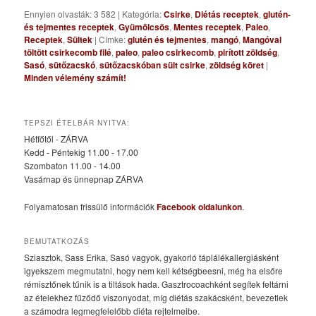
Ennyien olvasták: 3 582
|
Kategória:
Csirke
,
Diétás receptek
,
glutén-
és tejmentes receptek
,
Gyümölcsös
,
Mentes receptek
,
Paleo
,
Receptek
,
Sültek
|
Címke:
glutén és tejmentes
,
mangó
,
Mangóval
töltött csirkecomb filé
,
paleo
,
paleo csirkecomb
,
pirított zöldség
,
Sasó
,
sütőzacskó
,
sütőzacskóban sült csirke
,
zöldség köret
|
Minden vélemény számít!
TEPSZI ÉTELBÁR NYITVA:
Hétfőtől - ZÁRVA
Kedd - Péntekig 11.00 - 17.00
Szombaton 11.00 - 14.00
Vasárnap és ünnepnap ZÁRVA
Folyamatosan frissülő információk
Facebook oldalunkon
.
BEMUTATKOZÁS
Sziasztok, Sass Erika, Sasó vagyok, gyakorló táplálékallergiásként
igyekszem megmutatni, hogy nem kell kétségbeesni, még ha elsőre
rémisztőnek tűnik is a tiltások hada. Gasztrocoachként segítek feltárni
az ételekhez fűződő viszonyodat, míg diétás szakácsként, bevezetlek
a számodra legmegfelelőbb diéta rejtelmeibe.