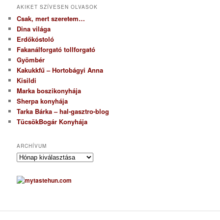
AKIKET SZÍVESEN OLVASOK
Csak, mert szeretem…
Dina világa
Erdőkóstoló
Fakanálforgató tollforgató
Gyömbér
Kakukkfű – Hortobágyi Anna
Kisildi
Marka boszikonyhája
Sherpa konyhája
Tarka Bárka – hal-gasztro-blog
TücsökBogár Konyhája
ARCHÍVUM
A
r
c
h
í
v
u