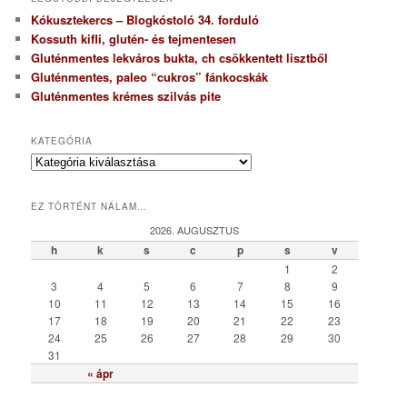
Kókusztekercs – Blogkóstoló 34. forduló
Kossuth kifli, glutén- és tejmentesen
Gluténmentes lekváros bukta, ch csökkentett lisztből
Gluténmentes, paleo “cukros” fánkocskák
Gluténmentes krémes szilvás pite
KATEGÓRIA
K
a
t
EZ TÖRTÉNT NÁLAM…
e
g
2026. AUGUSZTUS
ó
h
k
s
c
p
s
v
r
1
2
i
3
4
5
6
7
8
9
a
10
11
12
13
14
15
16
17
18
19
20
21
22
23
24
25
26
27
28
29
30
31
« ápr