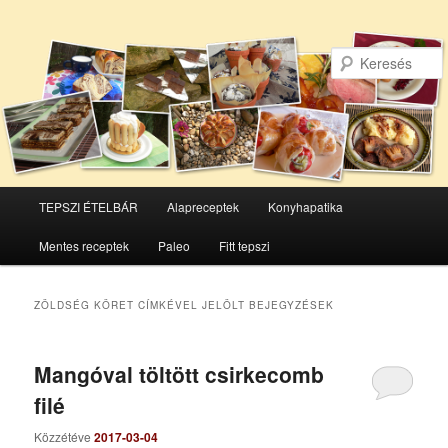
Főmenü
TEPSZI ÉTELBÁR
Alapreceptek
Konyhapatika
Tovább
Tovább
Mentes receptek
Paleo
Fitt tepszi
az
a
elsődleges
másodlagos
ZÖLDSÉG KÖRET
CÍMKÉVEL JELÖLT BEJEGYZÉSEK
tartalomra
tartalomra
Mangóval töltött csirkecomb
filé
Közzétéve
2017-03-04