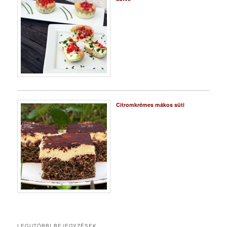
Citromkrémes mákos süti
LEGUTÓBBI BEJEGYZÉSEK