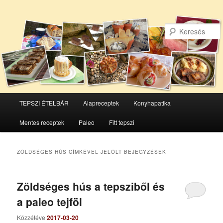
Főmenü
TEPSZI ÉTELBÁR
Alapreceptek
Konyhapatika
Tovább
Tovább
Mentes receptek
Paleo
Fitt tepszi
az
a
elsődleges
másodlagos
ZÖLDSÉGES HÚS
CÍMKÉVEL JELÖLT BEJEGYZÉSEK
tartalomra
tartalomra
Zöldséges hús a tepsziből és
a paleo tejföl
Közzétéve
2017-03-20