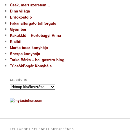
Csak, mert szeretem…
Dina világa
Erdőkóstoló
Fakanálforgató tollforgató
Gyömbér
Kakukkfű – Hortobágyi Anna
Kisildi
Marka boszikonyhája
Sherpa konyhája
Tarka Bárka – hal-gasztro-blog
TücsökBogár Konyhája
ARCHÍVUM
A
r
c
h
í
v
u
m
LEGTÖBBET KERESETT KIFEJEZÉSEK