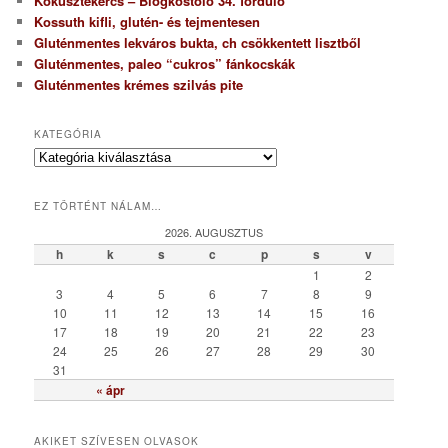
Kókusztekercs – Blogkóstoló 34. forduló
Kossuth kifli, glutén- és tejmentesen
Gluténmentes lekváros bukta, ch csökkentett lisztből
Gluténmentes, paleo “cukros” fánkocskák
Gluténmentes krémes szilvás pite
KATEGÓRIA
K
a
t
EZ TÖRTÉNT NÁLAM…
e
g
2026. AUGUSZTUS
ó
h
k
s
c
p
s
v
r
1
2
i
3
4
5
6
7
8
9
a
10
11
12
13
14
15
16
17
18
19
20
21
22
23
24
25
26
27
28
29
30
31
« ápr
AKIKET SZÍVESEN OLVASOK