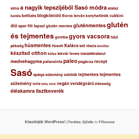
a nagyik tepszijéből Sasó módra
ataisz
alma
blogkóstoló
befőzés
cukkini
Boros István konyhafőnök
batáta
glutén
gluténmentes
dió
eper
fitt tepszi
glutén mentes
és tejmentes
gyors vacsora
gomba
házi
húsmentes
Kalács
pékség
Húsvét
kelt tészta
kenőke
készítsd otthon
lekvár
leves
maradéktalanul
köles
paleo
medvehagyma
recept
palacsinta
pogácsa
Sasó
tejmentes
tejmentes
sütemény
spárga
sütőtök
sütemény
vegán
vendégváró
édesség
torta
totu
túró
éléskamra lisztkeverék
Köszönjük WordPress! |
Fordítás:
DjZoNe
és
FYGureout