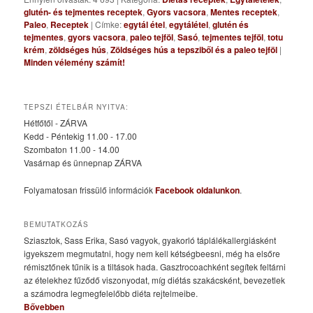
glutén- és tejmentes receptek
,
Gyors vacsora
,
Mentes receptek
,
Paleo
,
Receptek
|
Címke:
egytál étel
,
egytálétel
,
glutén és
tejmentes
,
gyors vacsora
,
paleo tejföl
,
Sasó
,
tejmentes tejföl
,
totu
krém
,
zöldséges hús
,
Zöldséges hús a tepsziből és a paleo tejföl
|
Minden vélemény számít!
TEPSZI ÉTELBÁR NYITVA:
Hétfőtől - ZÁRVA
Kedd - Péntekig 11.00 - 17.00
Szombaton 11.00 - 14.00
Vasárnap és ünnepnap ZÁRVA
Folyamatosan frissülő információk
Facebook oldalunkon
.
BEMUTATKOZÁS
Sziasztok, Sass Erika, Sasó vagyok, gyakorló táplálékallergiásként
igyekszem megmutatni, hogy nem kell kétségbeesni, még ha elsőre
rémisztőnek tűnik is a tiltások hada. Gasztrocoachként segítek feltárni
az ételekhez fűződő viszonyodat, míg diétás szakácsként, bevezetlek
a számodra legmegfelelőbb diéta rejtelmeibe.
Bővebben