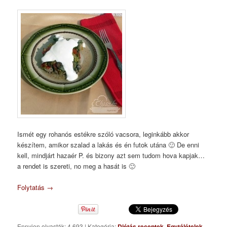
Ismét egy rohanós estékre szóló vacsora, leginkább akkor
készítem, amikor szalad a lakás és én futok utána 🙂 De enni
kell, mindjárt hazaér P. és bizony azt sem tudom hova kapjak…
a rendet is szereti, no meg a hasát is 🙂
Folytatás
→
Ennyien olvasták: 4 693
|
Kategória:
Diétás receptek
,
Egytálételek
,