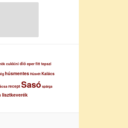
dió
eper
cukkini
fitt tepszi
nök
húsmentes
Kalács
ség
Húsvét
Sasó
recept
ácsa
spárga
 lisztkeverék