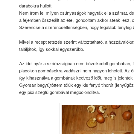
darabokra hullott!
Nem írom le, milyen csúnyaságok hagyták el a számat, de 
a fejemben összeállt az étel, gondoltam akkor steak lesz, 
Szerencse a szerencsétlenségben, hogy legalább tényleg b
Mivel a recept tetszés szerint változtatható, a hozzávalók
találjátok, így sokkal egyszerűbb.
Az idei nyár a szárazságban nem bővelkedett gombában,
piacokon gombásokra vadászni nem nagyon lehetett. Az ősz
így kihasználva a gombának kedvező időt, meg is jelentek
Gyorsan begyűjtöttem tőlük egy kis fenyő tinorút (lenyűgöző
egy pici szegfű gombával megbolondítva.