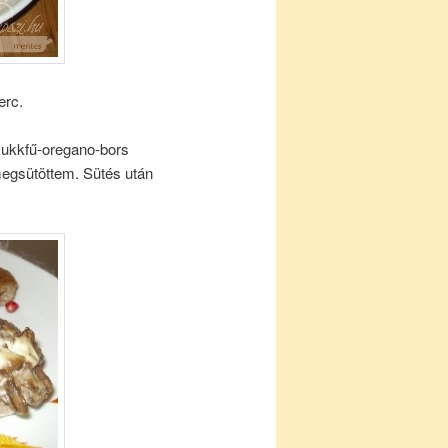
erc.
kukkfű-oregano-bors
megsütöttem. Sütés után