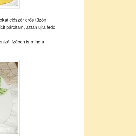
okat először erős tűzön
cit pároltam, aztán újra fedő
nizál ízében is mind a