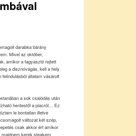
ombával
omagolt darabka bárány
em. Mivel az október,
, amikor a fagyasztó rejtett
zeleg a disznóvágás, kell a hely
n felindulásból általam vásárolt
stanában a sok csalódás után
bízható hentestől a piacról… Ez
tam le bontatlan illetve
 csomagolt változat két szép,
glepetés csak akkor ért amikor
jű, majdnem kerek steakem