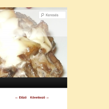
Keresés
Bejegyzés
←
Előző
Következő
→
navigáció