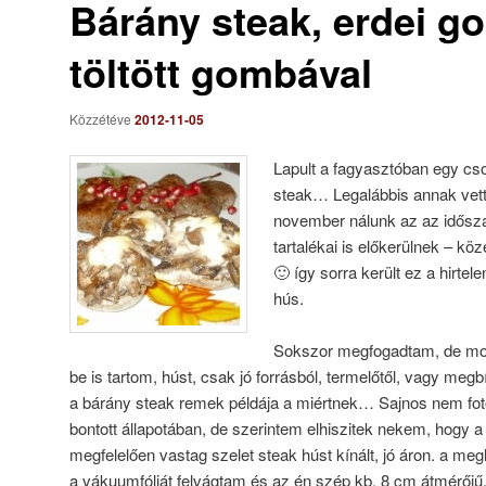
Bárány steak, erdei g
töltött gombával
Közzétéve
2012-11-05
Lapult a fagyasztóban egy cs
steak… Legalábbis annak vett
november nálunk az az időszak
tartalékai is előkerülnek – kö
🙂 így sorra került ez a hirtele
hús.
Sokszor megfogadtam, de mo
be is tartom, húst, csak jó forrásból, termelőtől, vagy meg
a bárány steak remek példája a miértnek… Sajnos nem fotóz
bontott állapotában, de szerintem elhiszitek nekem, hogy a
megfelelően vastag szelet steak húst kínált, jó áron. a me
a vákuumfóliát felvágtam és az én szép kb. 8 cm átmérő