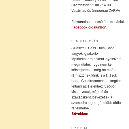
Szombaton 11.00 - 14.00
Vasárnap és ünnepnap ZÁRVA
tartalomra
tartalomra
Folyamatosan frissülő információk
Facebook oldalunkon
.
BEMUTATKOZÁS
Sziasztok, Sass Erika, Sasó
vagyok, gyakorló
táplálékallergiásként igyekszem
megmutatni, hogy nem kell
kétségbeesni, még ha elsőre
rémisztőnek tűnik is a tiltások
hada. Gasztrocoachként segítek
feltárni az ételekhez fűződő
viszonyodat, míg diétás
szakácsként, bevezetlek a
számodra legmegfelelőbb diéta
rejtelmeibe.
Bővebben
LIKE BOX