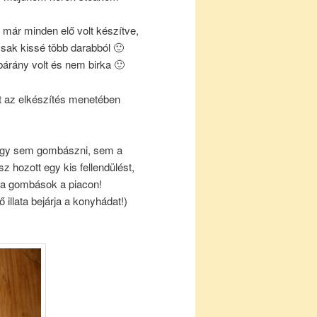
már minden elő volt készítve,
csak kissé több darabból 🙂
árány volt és nem birka 🙂
at az elkészítés menetében
 így sem gombászni, sem a
 hozott egy kis fellendülést,
 a gombások a piacon!
 illata bejárja a konyhádat!)