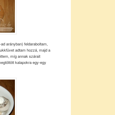
-ad arányban) feldaraboltam,
kukkfüvet adtam hozzá, majd a
töttem, míg annak szárait
megtöltött kalapokra egy-egy