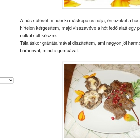
A hús sütését mindenki másképp csinálja, én ezeket a hús
hirtelen kérgesítem, majd visszavéve a hőt fedő alatt egy pi
nélkül sült készre.
Tálaláskor gránátalmával díszítettem, ami nagyon jól harmo
báránnyal, mind a gombával.