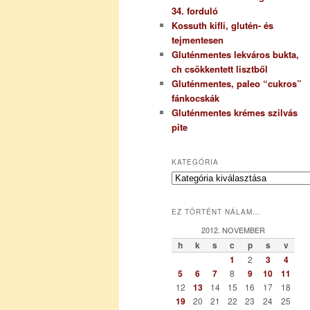
34. forduló
Kossuth kifli, glutén- és
tejmentesen
Gluténmentes lekváros bukta,
ch csökkentett lisztből
Gluténmentes, paleo “cukros”
fánkocskák
Gluténmentes krémes szilvás
pite
KATEGÓRIA
K
a
t
EZ TÖRTÉNT NÁLAM…
e
g
2012. NOVEMBER
ó
h
k
s
c
p
s
v
r
1
2
3
4
i
5
6
7
8
9
10
11
a
12
13
14
15
16
17
18
19
20
21
22
23
24
25