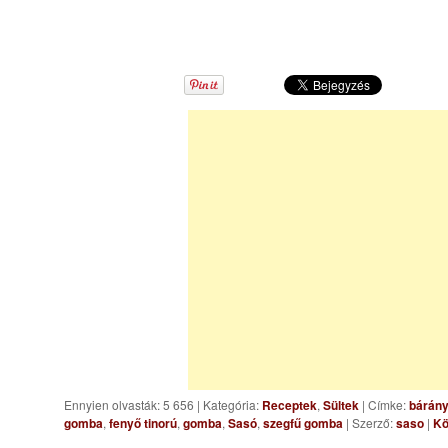
Ennyien olvasták: 5 656
|
Kategória:
Receptek
,
Sültek
| Címke:
bárány
gomba
,
fenyő tinorú
,
gomba
,
Sasó
,
szegfű gomba
| Szerző:
saso
|
Kö