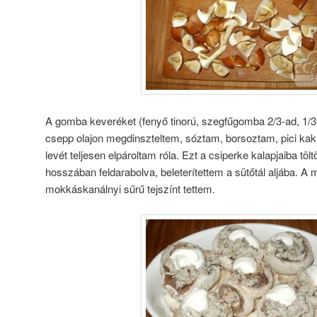
A gomba keveréket (fenyő tinorú, szegfűgomba 2/3-ad, 1/3
csepp olajon megdinszteltem, sóztam, borsoztam, pici ka
levét teljesen elpároltam róla. Ezt a csiperke kalapjaiba töl
hosszában feldarabolva, beleterítettem a sütőtál aljába. A 
mokkáskanálnyi sűrű tejszínt tettem.