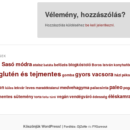
Vélemény, hozzászólás?
Hozzászólás küldéséhez
be kell jelentkezni
.
SEK
ől Sasó módra
blogkóstoló
ataisz
befőzés
Boros István konyhafő
batáta
glutén és tejmentes
gyors vacsora
gomba
házi pék
paleo
on
medvehagyma
lekvár
leves
palacsinta
pog
maradéktalanul
köles
éléskamra
mentes sütemény
vegán
vendégváró
édesség
torta
totu
túró
Köszönjük WordPress! |
Fordítás:
DjZoNe
és
FYGureout