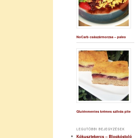
NoCarb császármorzsa – paleo
Gluténmentes krémes szilvás pite
LEGUTÓBBI BEJEGYZÉSEK
Kókusztekercs – Blogkóstoló