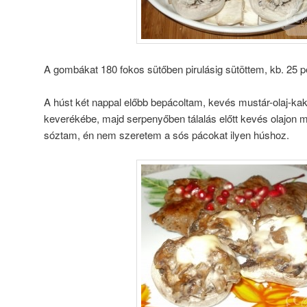
A gombákat 180 fokos sütőben pirulásig sütöttem, kb. 25 p
A húst két nappal előbb bepácoltam, kevés mustár-olaj-ka
keverékébe, majd serpenyőben tálalás előtt kevés olajon 
sóztam, én nem szeretem a sós pácokat ilyen húshoz.