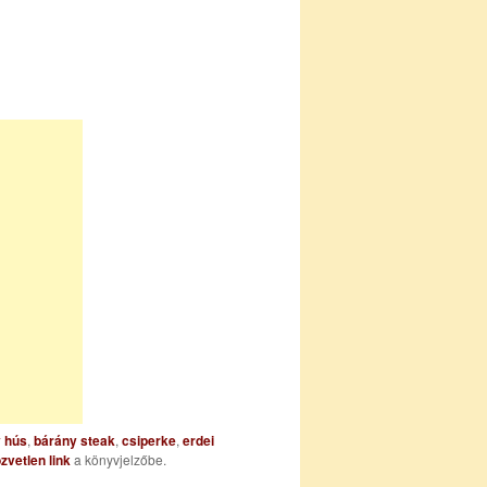
 hús
,
bárány steak
,
csiperke
,
erdei
zvetlen link
a könyvjelzőbe.