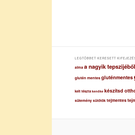
í
v
u
m
LEGTÖBBET KERESETT KIFEJEZÉ
a nagyik tepszijéb
alma
gluténmentes
glutén mentes
készítsd otth
kelt tészta
kenőke
tejmentes
tej
sütemény
sütőtök