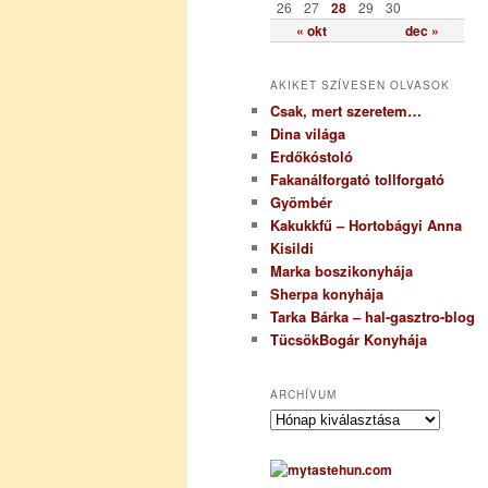
26
27
28
29
30
« okt
dec »
AKIKET SZÍVESEN OLVASOK
Csak, mert szeretem…
Dina világa
Erdőkóstoló
Fakanálforgató tollforgató
Gyömbér
Kakukkfű – Hortobágyi Anna
Kisildi
Marka boszikonyhája
Sherpa konyhája
Tarka Bárka – hal-gasztro-blog
TücsökBogár Konyhája
ARCHÍVUM
A
r
c
h