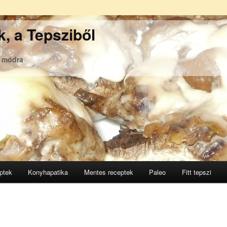
, a Tepsziből
ó módra
ptek
Konyhapatika
Mentes receptek
Paleo
Fitt tepszi