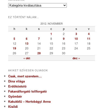
K
a
t
EZ TÖRTÉNT NÁLAM…
e
g
2012. NOVEMBER
ó
h
k
s
c
p
s
v
r
1
2
3
4
i
5
6
7
8
9
10
11
a
12
13
14
15
16
17
18
19
20
21
22
23
24
25
26
27
28
29
30
« okt
dec »
AKIKET SZÍVESEN OLVASOK
Csak, mert szeretem…
Dina világa
Erdőkóstoló
Fakanálforgató tollforgató
Gyömbér
Kakukkfű – Hortobágyi Anna
Kisildi