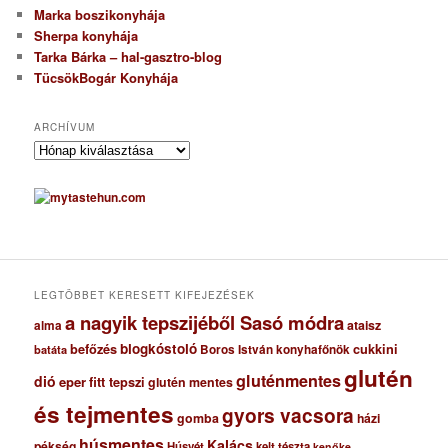
Marka boszikonyhája
Sherpa konyhája
Tarka Bárka – hal-gasztro-blog
TücsökBogár Konyhája
ARCHÍVUM
A
r
c
h
í
v
u
m
LEGTÖBBET KERESETT KIFEJEZÉSEK
a nagyik tepszijéből Sasó módra
ataisz
alma
blogkóstoló
befőzés
cukkini
Boros István konyhafőnök
batáta
glutén
gluténmentes
dió
eper
fitt tepszi
glutén mentes
és tejmentes
gyors vacsora
gomba
házi
húsmentes
Kalács
pékség
Húsvét
kelt tészta
kenőke