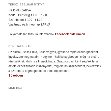
TEPSZI ÉTELBÁR NYITVA:
Hétfőtől - ZÁRVA
Kedd - Péntekig 11.00 - 17.00
Szombaton 11.00 - 14.00
Vasárnap és ünnepnap ZÁRVA
Folyamatosan frissülő információk
Facebook oldalunkon
.
BEMUTATKOZÁS
Sziasztok, Sass Erika, Sasó vagyok, gyakorló táplálékallergiásként
igyekszem megmutatni, hogy nem kell kétségbeesni, még ha elsőre
rémisztőnek tűnik is a tiltások hada. Gasztrocoachként segítek feltárni
az ételekhez fűződő viszonyodat, míg diétás szakácsként, bevezetlek
a számodra legmegfelelőbb diéta rejtelmeibe.
Bővebben
LIKE BOX