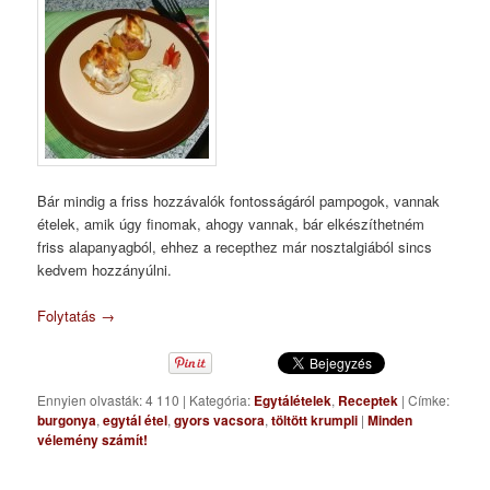
Bár mindig a friss hozzávalók fontosságáról pampogok, vannak
ételek, amik úgy finomak, ahogy vannak, bár elkészíthetném
friss alapanyagból, ehhez a recepthez már nosztalgiából sincs
kedvem hozzányúlni.
Folytatás
→
Ennyien olvasták: 4 110
|
Kategória:
Egytálételek
,
Receptek
|
Címke:
burgonya
,
egytál étel
,
gyors vacsora
,
töltött krumpli
|
Minden
vélemény számít!