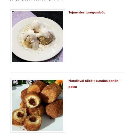
LEGKEDVELETEBB RECEPTEK
Tejmentes túrógombóc
Nutellával töltött bundás banán –
paleo