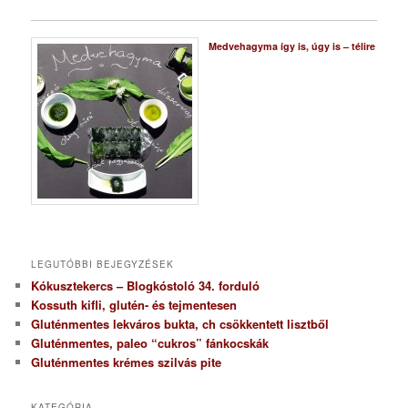
Medvehagyma így is, úgy is – télire
LEGUTÓBBI BEJEGYZÉSEK
Kókusztekercs – Blogkóstoló 34. forduló
Kossuth kifli, glutén- és tejmentesen
Gluténmentes lekváros bukta, ch csökkentett lisztből
Gluténmentes, paleo “cukros” fánkocskák
Gluténmentes krémes szilvás pite
KATEGÓRIA