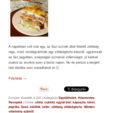
A napokban volt már egy, az őszi színek által ihletett zöldség
ragu, most vendégvárónak egy zöldségtorta készült, ugyancsak
az ősz jegyében, szépséges színeivel vidámságot, jó kedvet
csalva az arcokra ezen a borús napon. No és persze a beígért
heti tökölés sem maradhatott el 🙂
Folytatás
→
Ennyien olvasták: 6 230
|
Kategória:
Egytálételek
,
Húsmentes
,
Receptek
|
Címke:
cékla
,
cukkini
,
egytál étel
,
káposzta
,
köret
,
paprika
,
Sasó
,
sütőtök
,
zeller
,
zöldség
,
zöldségtorta
|
Minden
vélemény számít!