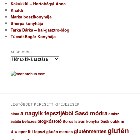
Kakukkfű – Hortobágyi Anna
Kisildi
Marka boszikonyhája
Sherpa konyhája
Tarka Bárka – hal-gasztro-blog
TücsökBogár Konyhája
ARCHÍVUM
A
r
c
h
í
v
u
m
LEGTÖBBET KERESETT KIFEJEZÉSEK
a nagyik tepszijéből Sasó módra
ataisz
alma
blogkóstoló
befőzés
cukkini
Boros István konyhafőnök
batáta
glutén
gluténmentes
dió
eper
fitt tepszi
glutén mentes