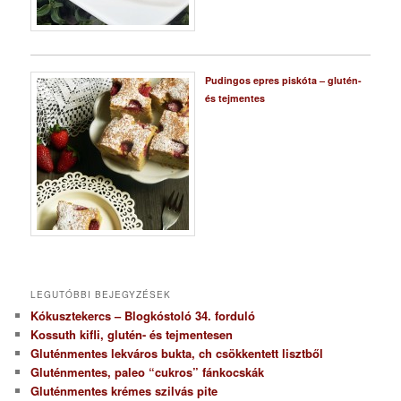
Pudingos epres piskóta – glutén-
és tejmentes
LEGUTÓBBI BEJEGYZÉSEK
Kókusztekercs – Blogkóstoló 34. forduló
Kossuth kifli, glutén- és tejmentesen
Gluténmentes lekváros bukta, ch csökkentett lisztből
Gluténmentes, paleo “cukros” fánkocskák
Gluténmentes krémes szilvás pite