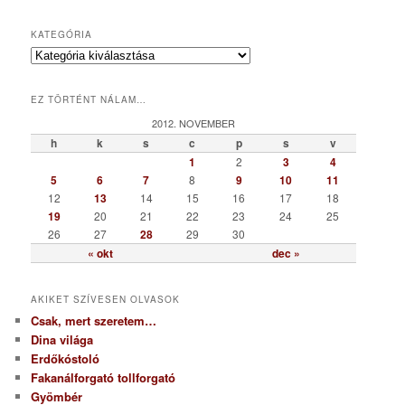
KATEGÓRIA
K
a
t
EZ TÖRTÉNT NÁLAM…
e
g
2012. NOVEMBER
ó
h
k
s
c
p
s
v
r
1
2
3
4
i
5
6
7
8
9
10
11
a
12
13
14
15
16
17
18
19
20
21
22
23
24
25
26
27
28
29
30
« okt
dec »
AKIKET SZÍVESEN OLVASOK
Csak, mert szeretem…
Dina világa
Erdőkóstoló
Fakanálforgató tollforgató
Gyömbér