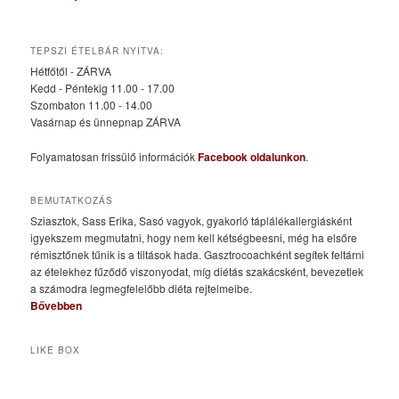
TEPSZI ÉTELBÁR NYITVA:
Hétfőtől - ZÁRVA
Kedd - Péntekig 11.00 - 17.00
Szombaton 11.00 - 14.00
Vasárnap és ünnepnap ZÁRVA
Folyamatosan frissülő információk
Facebook oldalunkon
.
BEMUTATKOZÁS
Sziasztok, Sass Erika, Sasó vagyok, gyakorló táplálékallergiásként
igyekszem megmutatni, hogy nem kell kétségbeesni, még ha elsőre
rémisztőnek tűnik is a tiltások hada. Gasztrocoachként segítek feltárni
az ételekhez fűződő viszonyodat, míg diétás szakácsként, bevezetlek
a számodra legmegfelelőbb diéta rejtelmeibe.
Bővebben
LIKE BOX