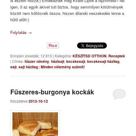
is eszem hozzá:) Emlékeztek még Kvard Lipire a rajzfilmből? No
igen, ő az egyik akivel tuti biztos, hogy semmilyen körülmények
között nem költöznék össze, hiszen állandó veszekedés lenne a
hűtő előtt:)
Folytatás
→
Ennyien olvasták: 12 813
|
Kategória:
KÉSZÍTSD OTTHON
,
Receptek
|
Címke:
fűszer növény
,
házisajt
,
kecskesajt
,
kecskesajt házilag
,
sajt
,
sajt házilag
|
Minden vélemény számít!
Fűszeres-burgonya kockák
Közzétéve
2012-10-12