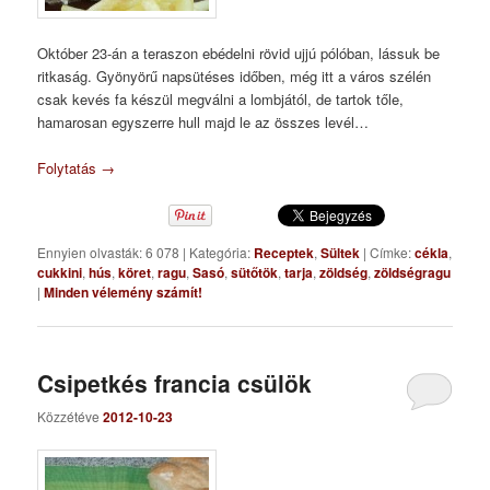
Október 23-án a teraszon ebédelni rövid ujjú pólóban, lássuk be
ritkaság. Gyönyörű napsütéses időben, még itt a város szélén
csak kevés fa készül megválni a lombjától, de tartok tőle,
hamarosan egyszerre hull majd le az összes levél…
Folytatás
→
Ennyien olvasták: 6 078
|
Kategória:
Receptek
,
Sültek
|
Címke:
cékla
,
cukkini
,
hús
,
köret
,
ragu
,
Sasó
,
sütőtök
,
tarja
,
zöldség
,
zöldségragu
|
Minden vélemény számít!
Csipetkés francia csülök
Közzétéve
2012-10-23