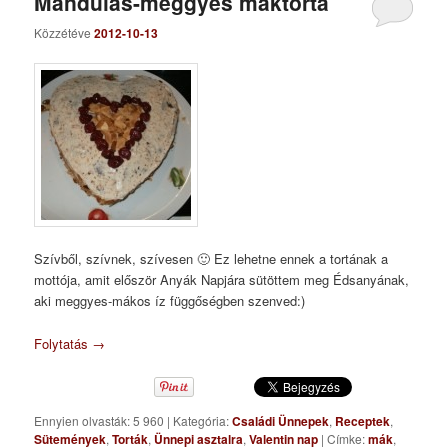
Mandulás-meggyes máktorta
Közzétéve
2012-10-13
Szívből, szívnek, szívesen 🙂 Ez lehetne ennek a tortának a
mottója, amit először Anyák Napjára sütöttem meg Édsanyának,
aki meggyes-mákos íz függőségben szenved:)
Folytatás
→
Ennyien olvasták: 5 960
|
Kategória:
Családi Ünnepek
,
Receptek
,
Sütemények
,
Torták
,
Ünnepi asztalra
,
Valentin nap
|
Címke:
mák
,