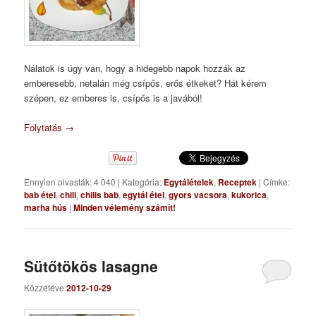
Nálatok is úgy van, hogy a hidegebb napok hozzák az
emberesebb, netalán még csípős, erős étkeket? Hát kérem
szépen, ez emberes is, csípős is a javából!
Folytatás
→
Ennyien olvasták: 4 040
|
Kategória:
Egytálételek
,
Receptek
|
Címke:
bab étel
,
chili
,
chilis bab
,
egytál étel
,
gyors vacsora
,
kukorica
,
marha hús
|
Minden vélemény számít!
Sütőtökös lasagne
Közzétéve
2012-10-29