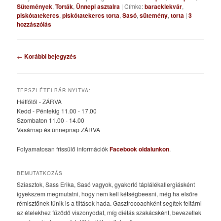
Sütemények
,
Torták
,
Ünnepi asztalra
|
Címke:
baracklekvár
,
piskótatekercs
,
piskótatekercs torta
,
Sasó
,
sütemény
,
torta
|
3
hozzászólás
Bejegyzés
←
Korábbi bejegyzés
navigáció
TEPSZI ÉTELBÁR NYITVA:
Hétfőtől - ZÁRVA
Kedd - Péntekig 11.00 - 17.00
Szombaton 11.00 - 14.00
Vasárnap és ünnepnap ZÁRVA
Folyamatosan frissülő információk
Facebook oldalunkon
.
BEMUTATKOZÁS
Sziasztok, Sass Erika, Sasó vagyok, gyakorló táplálékallergiásként
igyekszem megmutatni, hogy nem kell kétségbeesni, még ha elsőre
rémisztőnek tűnik is a tiltások hada. Gasztrocoachként segítek feltárni
az ételekhez fűződő viszonyodat, míg diétás szakácsként, bevezetlek