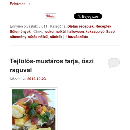
Folytatás
→
Ennyien olvasták: 6 011
|
Kategória:
Diétás receptek
,
Receptek
,
Sütemények
|
Címke:
cukor nélkül
,
halloween
,
kekszgolyó
,
Sasó
,
sütemény
,
sütés nélkül
,
sütőtök
|
1
hozzászólás
Tejfölös-mustáros tarja, őszi
raguval
Közzétéve
2012-10-23