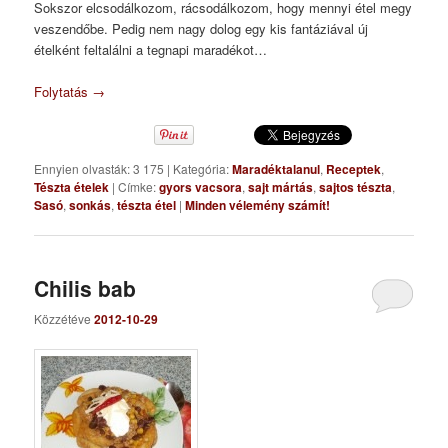
Sokszor elcsodálkozom, rácsodálkozom, hogy mennyi étel megy
veszendőbe. Pedig nem nagy dolog egy kis fantáziával új
ételként feltalálni a tegnapi maradékot…
Folytatás
→
Ennyien olvasták: 3 175
|
Kategória:
Maradéktalanul
,
Receptek
,
Tészta ételek
|
Címke:
gyors vacsora
,
sajt mártás
,
sajtos tészta
,
Sasó
,
sonkás
,
tészta étel
|
Minden vélemény számít!
Chilis bab
Közzétéve
2012-10-29