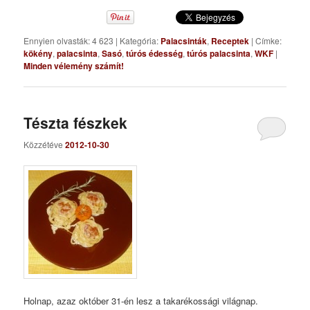
Ennyien olvasták: 4 623
|
Kategória:
Palacsinták
,
Receptek
|
Címke:
kökény
,
palacsinta
,
Sasó
,
túrós édesség
,
túrós palacsinta
,
WKF
|
Minden vélemény számít!
Tészta fészkek
Közzétéve
2012-10-30
Holnap, azaz október 31-én lesz a takarékossági világnap.