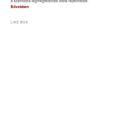
a számodra legmegfelelőbb diéta rejtelmeibe.
Bővebben
LIKE BOX