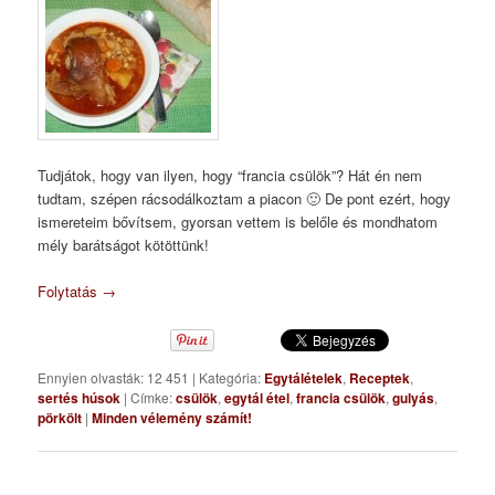
Tudjátok, hogy van ilyen, hogy “francia csülök”? Hát én nem
tudtam, szépen rácsodálkoztam a piacon 🙂 De pont ezért, hogy
ismereteim bővítsem, gyorsan vettem is belőle és mondhatom
mély barátságot kötöttünk!
Folytatás
→
Ennyien olvasták: 12 451
|
Kategória:
Egytálételek
,
Receptek
,
sertés húsok
|
Címke:
csülök
,
egytál étel
,
francia csülök
,
gulyás
,
pörkölt
|
Minden vélemény számít!