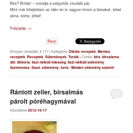
Birs? Bírlak! – mondja a selypítős viccbeli pár.
Mint már kifejtettem az idén én is nagyon bírom a birseket, lehet
alma, körte, jöhet!
Folytatás
→
Ennyien olvasták: 4 177
|
Kategória:
Diétás receptek
,
Mentes
receptek
,
Receptek
,
Sütemények
,
Torták
|
Címke:
birs
,
birsalama
,
dió
,
diótorta
,
liszt nélküli édesség
,
liszt nélküli sütemény
,
lisztmentes
,
Sasó
,
sütemény
,
torta
|
Minden vélemény számít!
Rántott zeller, birsalmás
párolt póréhagymával
Közzétéve
2012-10-17