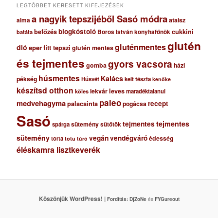
LEGTÖBBET KERESETT KIFEJEZÉSEK
a nagyik tepszijéből Sasó módra
ataisz
alma
blogkóstoló
befőzés
cukkini
Boros István konyhafőnök
batáta
glutén
gluténmentes
dió
eper
fitt tepszi
glutén mentes
és tejmentes
gyors vacsora
gomba
házi
húsmentes
Kalács
pékség
Húsvét
kelt tészta
kenőke
készítsd otthon
lekvár
leves
maradéktalanul
köles
paleo
medvehagyma
recept
palacsinta
pogácsa
Sasó
tejmentes
tejmentes
sütemény
spárga
sütőtök
sütemény
vegán
vendégváró
édesség
torta
totu
túró
éléskamra lisztkeverék
Köszönjük WordPress! |
Fordítás:
DjZoNe
és
FYGureout