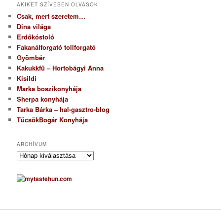
AKIKET SZÍVESEN OLVASOK
Csak, mert szeretem…
Dina világa
Erdőkóstoló
Fakanálforgató tollforgató
Gyömbér
Kakukkfű – Hortobágyi Anna
Kisildi
Marka boszikonyhája
Sherpa konyhája
Tarka Bárka – hal-gasztro-blog
TücsökBogár Konyhája
ARCHÍVUM
A
r
c
h
í
v
u
m