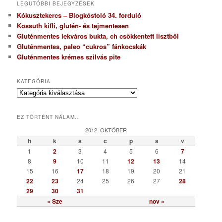
LEGUTÓBBI BEJEGYZÉSEK
Kókusztekercs – Blogkóstoló 34. forduló
Kossuth kifli, glutén- és tejmentesen
Gluténmentes lekváros bukta, ch csökkentett lisztből
Gluténmentes, paleo “cukros” fánkocskák
Gluténmentes krémes szilvás pite
KATEGÓRIA
K
a
t
EZ TÖRTÉNT NÁLAM…
e
g
2012. OKTÓBER
ó
h
k
s
c
p
s
v
r
1
2
3
4
5
6
7
i
8
9
10
11
12
13
14
a
15
16
17
18
19
20
21
22
23
24
25
26
27
28
29
30
31
« Sze
nov »