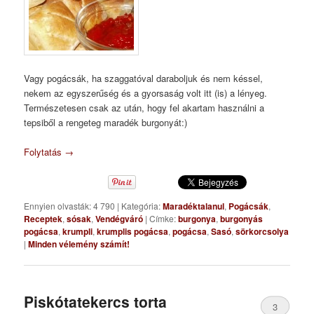
Vagy pogácsák, ha szaggatóval daraboljuk és nem késsel,
nekem az egyszerűség és a gyorsaság volt itt (is) a lényeg.
Természetesen csak az után, hogy fel akartam használni a
tepsiből a rengeteg maradék burgonyát:)
Folytatás
→
Ennyien olvasták: 4 790
|
Kategória:
Maradéktalanul
,
Pogácsák
,
Receptek
,
sósak
,
Vendégváró
|
Címke:
burgonya
,
burgonyás
pogácsa
,
krumpli
,
krumplis pogácsa
,
pogácsa
,
Sasó
,
sörkorcsolya
|
Minden vélemény számít!
Piskótatekercs torta
3