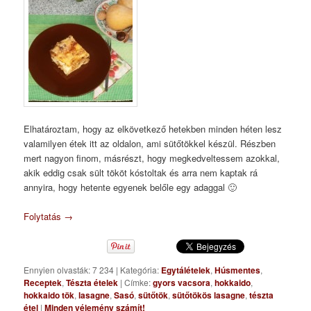
Elhatároztam, hogy az elkövetkező hetekben minden héten lesz
valamilyen étek itt az oldalon, ami sütőtökkel készül. Részben
mert nagyon finom, másrészt, hogy megkedveltessem azokkal,
akik eddig csak sült tököt kóstoltak és arra nem kaptak rá
annyira, hogy hetente egyenek belőle egy adaggal 🙂
Folytatás
→
Ennyien olvasták: 7 234
|
Kategória:
Egytálételek
,
Húsmentes
,
Receptek
,
Tészta ételek
|
Címke:
gyors vacsora
,
hokkaido
,
hokkaido tök
,
lasagne
,
Sasó
,
sütőtök
,
sütőtökös lasagne
,
tészta
étel
|
Minden vélemény számít!