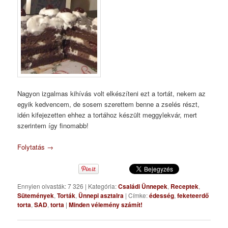
Nagyon izgalmas kihívás volt elkészíteni ezt a tortát, nekem az
egyik kedvencem, de sosem szerettem benne a zselés részt,
idén kifejezetten ehhez a tortához készült meggylekvár, mert
szerintem így finomabb!
Folytatás
→
Ennyien olvasták: 7 326
|
Kategória:
Családi Ünnepek
,
Receptek
,
Sütemények
,
Torták
,
Ünnepi asztalra
|
Címke:
édesség
,
feketeerdő
torta
,
SAD
,
torta
|
Minden vélemény számít!