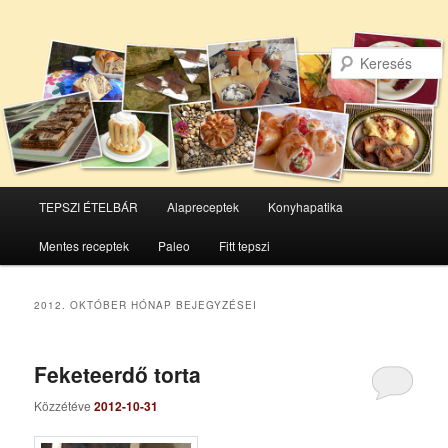
Főmenü
TEPSZI ÉTELBÁR
Alapreceptek
Konyhapatika
Tovább
Tovább
Mentes receptek
Paleo
Fitt tepszi
az
a
elsődleges
másodlagos
2012. OKTÓBER
HÓNAP BEJEGYZÉSEI
tartalomra
tartalomra
Feketeerdő torta
Közzétéve
2012-10-31