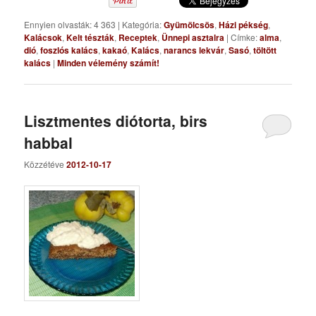
Ennyien olvasták: 4 363
|
Kategória:
Gyümölcsös
,
Házi pékség
,
Kalácsok
,
Kelt tészták
,
Receptek
,
Ünnepi asztalra
|
Címke:
alma
,
dió
,
foszlós kalács
,
kakaó
,
Kalács
,
narancs lekvár
,
Sasó
,
töltött
kalács
|
Minden vélemény számít!
Lisztmentes diótorta, birs
habbal
Közzétéve
2012-10-17