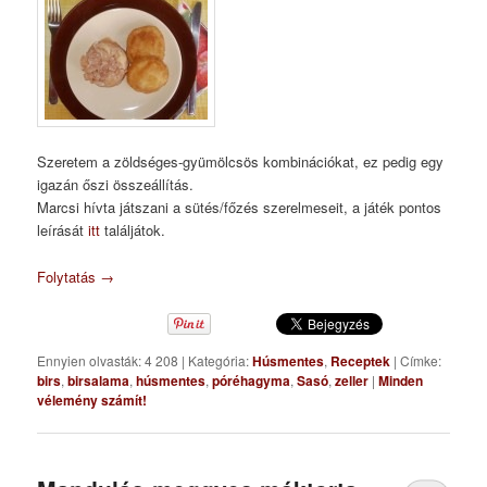
Szeretem a zöldséges-gyümölcsös kombinációkat, ez pedig egy
igazán őszi összeállítás.
Marcsi hívta játszani a sütés/főzés szerelmeseit, a játék pontos
leírását
itt
találjátok.
Folytatás
→
Ennyien olvasták: 4 208
|
Kategória:
Húsmentes
,
Receptek
|
Címke:
birs
,
birsalama
,
húsmentes
,
póréhagyma
,
Sasó
,
zeller
|
Minden
vélemény számít!