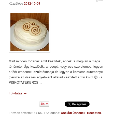
Közzétéve
2012-10-09
Mint minden tortának amit készítek, ennek is megvan a maga
története. Úgy kezdődik, a recept, hogy ess szerelembe, legyen
a férfi embernek születésnapja és legyen a kedvenc süteménye
(persze az összes egyébként általad készített sütin kívül 🙂 ) a
PISKÓTATEKERCS…
Folytatás
→
Ennyien olvasták: 14 660
|
Kategória:
Családi Ünnepek
,
Receptek
,