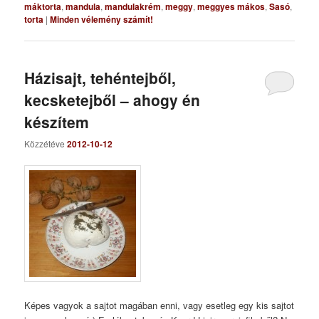
máktorta
,
mandula
,
mandulakrém
,
meggy
,
meggyes mákos
,
Sasó
,
torta
|
Minden vélemény számít!
Házisajt, tehéntejből,
kecsketejből – ahogy én
készítem
Közzétéve
2012-10-12
Képes vagyok a sajtot magában enni, vagy esetleg egy kis sajtot