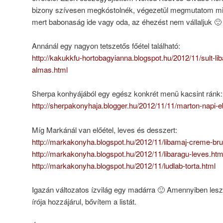
bizony szívesen megkóstolnék, végezetül megmutatom mi 
mert babonaság ide vagy oda, az éhezést nem vállaljuk 🙂
Annánál egy nagyon tetszetős főétel található:
http://kakukkfu-hortobagyianna.blogspot.hu/2012/11/sult-l
almas.html
Sherpa konhyájából egy egész konkrét menü kacsint ránk:
http://sherpakonyhaja.blogger.hu/2012/11/11/marton-napi-
Míg Markánál van előétel, leves és desszert:
http://markakonyha.blogspot.hu/2012/11/libamaj-creme-bru
http://markakonyha.blogspot.hu/2012/11/libaragu-leves.htm
http://markakonyha.blogspot.hu/2012/11/ludlab-torta.html
Igazán változatos ízvilág egy madárra 🙂 Amennyiben les
írója hozzájárul, bővítem a listát.