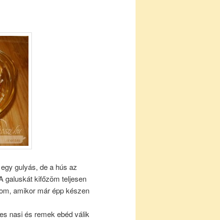
 egy gulyás, de a hús az
A galuskát kifőzöm teljesen
dom, amikor már épp készen
des nasi és remek ebéd válik