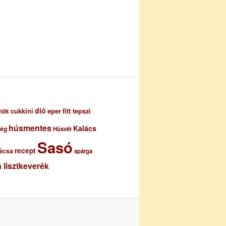
dió
eper
cukkini
fitt tepszi
nök
húsmentes
Kalács
ség
Húsvét
Sasó
recept
ácsa
spárga
 lisztkeverék