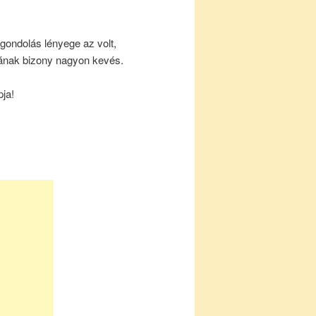
a gondolás lényege az volt,
rtának bizony nagyon kevés.
ja!