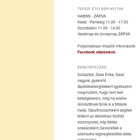
az
a
TEPSZI ÉTELBÁR NYITVA:
Hétfőtől - ZÁRVA
elsődleges
másodlagos
Kedd - Péntekig 11.00 - 17.00
Szombaton 11.00 - 14.00
Vasárnap és ünnepnap ZÁRVA
tartalomra
tartalomra
Folyamatosan frissülő információk
Facebook oldalunkon
.
BEMUTATKOZÁS
Sziasztok, Sass Erika, Sasó
vagyok, gyakorló
táplálékallergiásként igyekszem
megmutatni, hogy nem kell
kétségbeesni, még ha elsőre
rémisztőnek tűnik is a tiltások
hada. Gasztrocoachként segítek
feltárni az ételekhez fűződő
viszonyodat, míg diétás
szakácsként, bevezetlek a
számodra legmegfelelőbb diéta
rejtelmeibe.