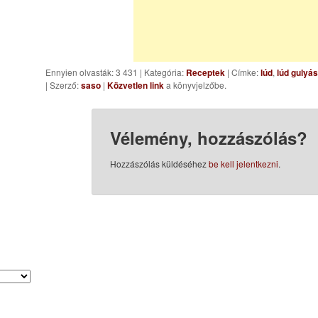
Ennyien olvasták: 3 431
|
Kategória:
Receptek
| Címke:
lúd
,
lúd gulyás
| Szerző:
saso
|
Közvetlen link
a könyvjelzőbe.
Vélemény, hozzászólás?
Hozzászólás küldéséhez
be kell jelentkezni
.