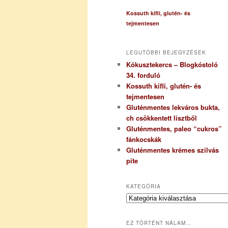
Kossuth kifli, glutén- és
tejmentesen
LEGUTÓBBI BEJEGYZÉSEK
Kókusztekercs – Blogkóstoló
34. forduló
Kossuth kifli, glutén- és
tejmentesen
Gluténmentes lekváros bukta,
ch csökkentett lisztből
Gluténmentes, paleo “cukros”
fánkocskák
Gluténmentes krémes szilvás
pite
KATEGÓRIA
K
a
t
EZ TÖRTÉNT NÁLAM…
e