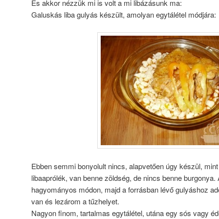
És akkor nézzük mi is volt a mi libázásunk ma:
Galuskás liba gulyás készült, amolyan egytálétel módjára:
Ebben semmi bonyolult nincs, alapvetően úgy készül, mint
libaaprólék, van benne zöldség, de nincs benne burgonya. 
hagyományos módon, majd a forrásban lévő gulyáshoz a
van és lezárom a tűzhelyet.
Nagyon finom, tartalmas egytálétel, utána egy sós vagy é