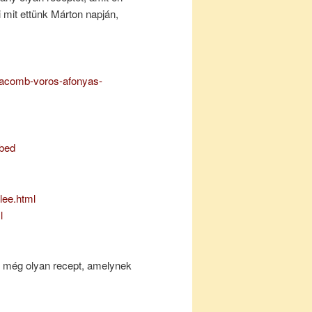
mit ettünk Márton napján,
ibacomb-voros-afonyas-
ebed
lee.html
l
z még olyan recept, amelynek