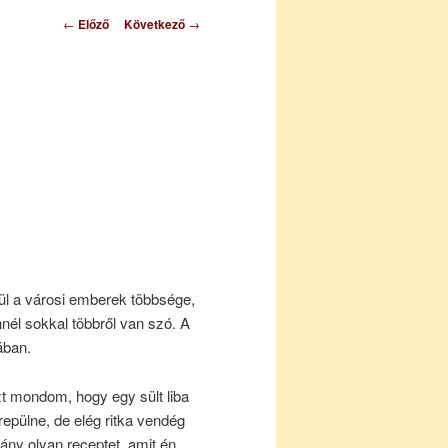
Bejegyzés
←
Előző
Következő
→
navigáció
l a városi emberek többsége,
nnél sokkal többről van szó. A
ában.
t mondom, hogy egy sült liba
repülne, de elég ritka vendég
ny olyan receptet, amit én