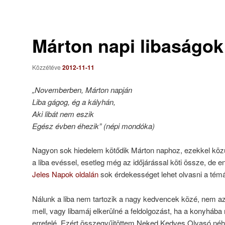
Márton napi libaságok
Közzétéve
2012-11-11
„Novemberben, Márton napján
Liba gágog, ég a kályhán,
Aki libát nem eszik
Egész évben éhezik” (népi mondóka)
Nagyon sok hiedelem kötődik Márton naphoz, ezekkel közü
a liba evéssel, esetleg még az időjárással köti össze, de e
Jeles Napok oldalán
sok érdekességet lehet olvasni a tém
Nálunk a liba nem tartozik a nagy kedvencek közé, nem az
mell, vagy libamáj elkerülné a feldolgozást, ha a konyhába 
errefelé. Ezért összegyűjtöttem Neked Kedves Olvasó néhá