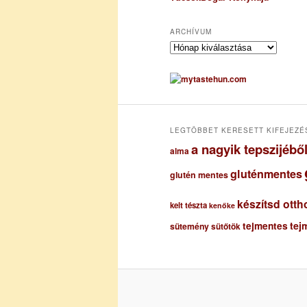
ARCHÍVUM
A
r
c
h
í
v
u
LEGTÖBBET KERESETT KIFEJEZÉ
m
a nagyik tepszijéb
alma
gluténmentes
glutén mentes
készítsd otth
kelt tészta
kenőke
tejmentes
tej
sütemény
sütőtök