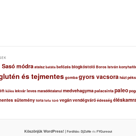
SEK
ől Sasó módra
blogkóstoló
ataisz
befőzés
Boros István konyhafő
batáta
glutén és tejmentes
gyors vacsora
gomba
házi pék
paleo
on
medvehagyma
lekvár
leves
palacsinta
pog
maradéktalanul
köles
éléskamra
mentes sütemény
vegán
vendégváró
édesség
torta
totu
túró
Köszönjük WordPress! |
Fordítás:
DjZoNe
és
FYGureout