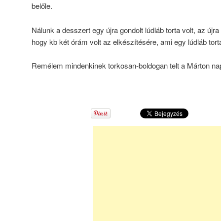
belőle.
Nálunk a desszert egy újra gondolt lúdláb torta volt, az újr
hogy kb két órám volt az elkészítésére, ami egy lúdláb to
Remélem mindenkinek torkosan-boldogan telt a Márton nap