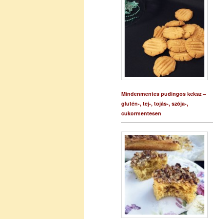
Mindenmentes pudingos keksz –
glutén-, tej-, tojás-, szója-,
cukormentesen