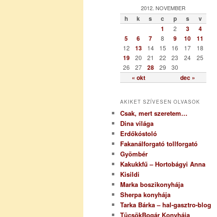
g
2012. NOVEMBER
ó
h
k
s
c
p
s
v
r
1
2
3
4
i
5
6
7
8
9
10
11
a
12
13
14
15
16
17
18
19
20
21
22
23
24
25
26
27
28
29
30
« okt
dec »
AKIKET SZÍVESEN OLVASOK
Csak, mert szeretem…
Dina világa
Erdőkóstoló
Fakanálforgató tollforgató
Gyömbér
Kakukkfű – Hortobágyi Anna
Kisildi
Marka boszikonyhája
Sherpa konyhája
Tarka Bárka – hal-gasztro-blog
TücsökBogár Konyhája