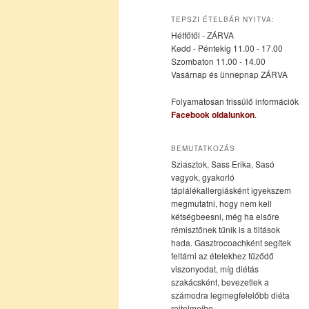
az
a
TEPSZI ÉTELBÁR NYITVA:
Hétfőtől - ZÁRVA
elsődleges
másodlagos
Kedd - Péntekig 11.00 - 17.00
Szombaton 11.00 - 14.00
Vasárnap és ünnepnap ZÁRVA
tartalomra
tartalomra
Folyamatosan frissülő információk
Facebook oldalunkon
.
BEMUTATKOZÁS
Sziasztok, Sass Erika, Sasó
vagyok, gyakorló
táplálékallergiásként igyekszem
megmutatni, hogy nem kell
kétségbeesni, még ha elsőre
rémisztőnek tűnik is a tiltások
hada. Gasztrocoachként segítek
feltárni az ételekhez fűződő
viszonyodat, míg diétás
szakácsként, bevezetlek a
számodra legmegfelelőbb diéta
rejtelmeibe.