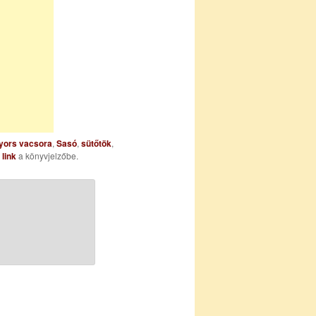
yors vacsora
,
Sasó
,
sütőtök
,
 link
a könyvjelzőbe.