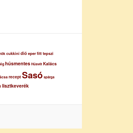
dió
eper
cukkini
fitt tepszi
nök
húsmentes
Kalács
ség
Húsvét
Sasó
recept
ácsa
spárga
 lisztkeverék