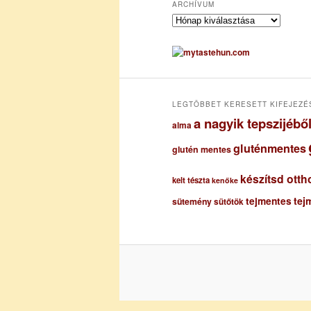
ARCHÍVUM
A
r
c
h
í
v
u
LEGTÖBBET KERESETT KIFEJEZÉ
m
a nagyik tepszijéb
alma
gluténmentes
glutén mentes
készítsd otth
kelt tészta
kenőke
tejmentes
tej
sütemény
sütőtök