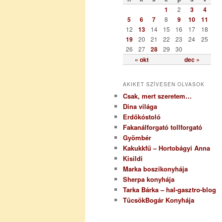
r
1
2
3
4
i
5
6
7
8
9
10
11
a
12
13
14
15
16
17
18
19
20
21
22
23
24
25
26
27
28
29
30
« okt
dec »
AKIKET SZÍVESEN OLVASOK
Csak, mert szeretem…
Dina világa
Erdőkóstoló
Fakanálforgató tollforgató
Gyömbér
Kakukkfű – Hortobágyi Anna
Kisildi
Marka boszikonyhája
Sherpa konyhája
Tarka Bárka – hal-gasztro-blog
TücsökBogár Konyhája