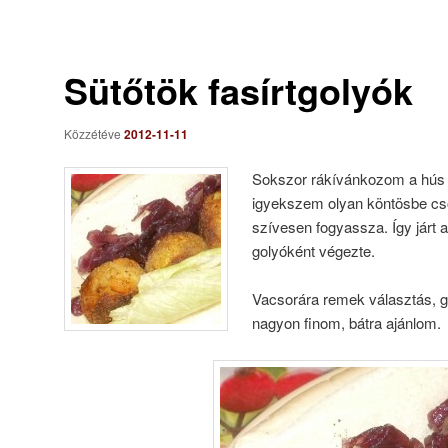
Sütőtök fasírtgolyók
Közzétéve
2012-11-11
Sokszor rákívánkozom a hús m
igyekszem olyan köntösbe cs
szívesen fogyassza. Így járt a 
golyóként végezte.
Vacsorára remek választás, 
nagyon finom, bátra ajánlom.