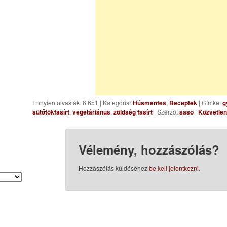
Ennyien olvasták: 6 651
|
Kategória:
Húsmentes
,
Receptek
| Címke:
g
sütőtökfasírt
,
vegetáriánus
,
zöldség fasírt
| Szerző:
saso
|
Közvetlen
Vélemény, hozzászólás?
Hozzászólás küldéséhez
be kell jelentkezni
.