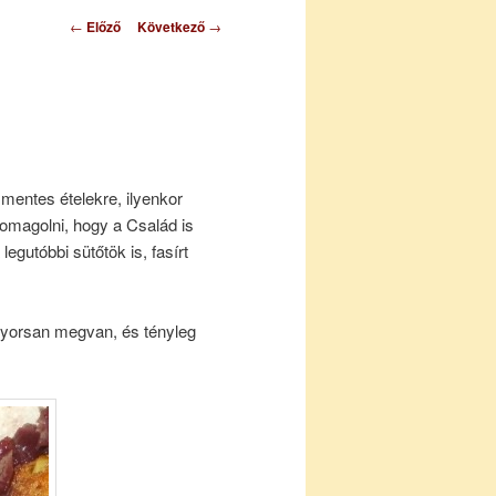
Bejegyzés
←
Előző
Következő
→
navigáció
entes ételekre, ilyenkor
omagolni, hogy a Család is
legutóbbi sütőtök is, fasírt
gyorsan megvan, és tényleg