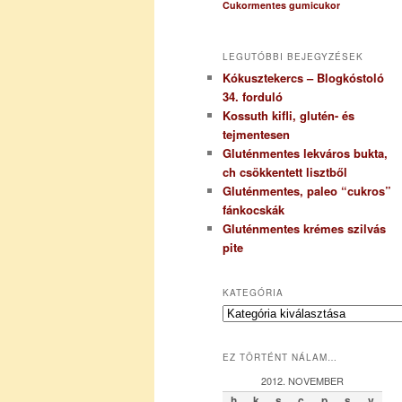
Cukormentes gumicukor
LEGUTÓBBI BEJEGYZÉSEK
Kókusztekercs – Blogkóstoló
34. forduló
Kossuth kifli, glutén- és
tejmentesen
Gluténmentes lekváros bukta,
ch csökkentett lisztből
Gluténmentes, paleo “cukros”
fánkocskák
Gluténmentes krémes szilvás
pite
KATEGÓRIA
K
a
t
EZ TÖRTÉNT NÁLAM…
e
g
2012. NOVEMBER
ó
h
k
s
c
p
s
v