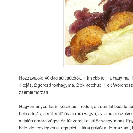
Hozzávalók: 40 dkg sült sütőtök, 1 kisebb fej lila hagyma, 
1 tojás, 2 gerezd fokhagyma, 2 ek ketchup, 1 ek Worcheste
zsemlemorzsa
Hagyományos fasírt készítési módon, a zsemlét beáztatta
bele a tojás, a sült sütőtök apróra vágva, az alma reszelve
szintén apróra vágva és fűszerekkel jól összegyúrtam. Eg
bele, de tényleg csak egy pici. Utána golyókat formáztam