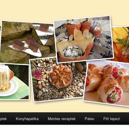
ptek
Konyhapatika
Mentes receptek
Paleo
Fitt tepszi