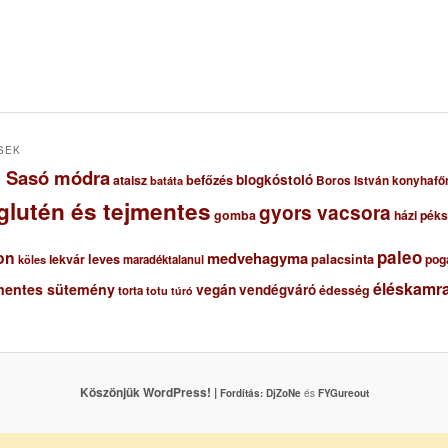
SEK
ől Sasó módra
blogkóstoló
ataisz
befőzés
Boros István konyhafő
batáta
glutén és tejmentes
gyors vacsora
gomba
házi pék
paleo
on
medvehagyma
lekvár
leves
palacsinta
pog
maradéktalanul
köles
éléskamra
mentes sütemény
vegán
vendégváró
édesség
torta
totu
túró
Köszönjük WordPress! |
Fordítás:
DjZoNe
és
FYGureout