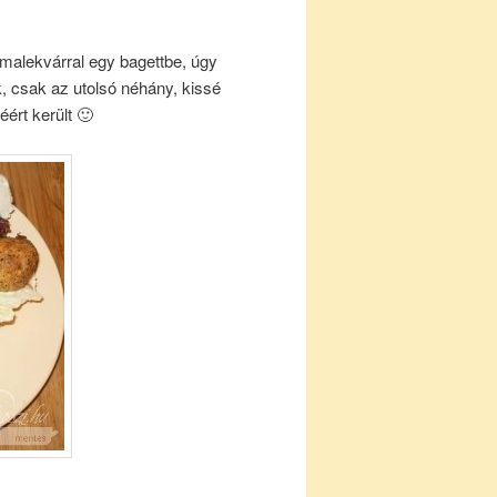
ymalekvárral egy bagettbe, úgy
k, csak az utolsó néhány, kissé
éért került 🙂