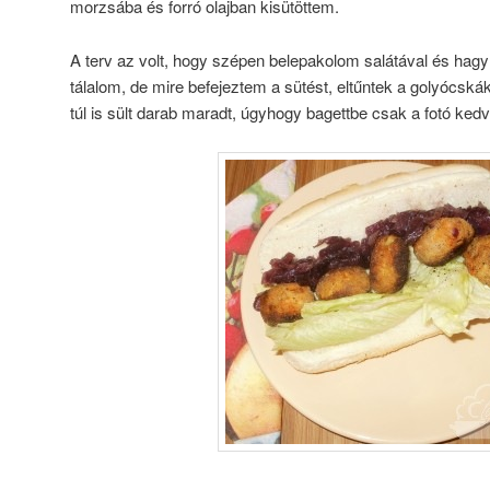
morzsába és forró olajban kisütöttem.
A terv az volt, hogy szépen belepakolom salátával és hag
tálalom, de mire befejeztem a sütést, eltűntek a golyócská
túl is sült darab maradt, úgyhogy bagettbe csak a fotó kedv