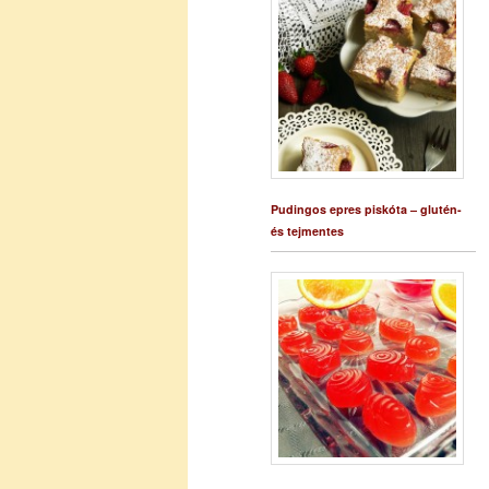
Pudingos epres piskóta – glutén-
és tejmentes