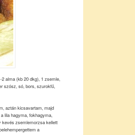
1-2 alma (kb 20 dkg), 1 zsemle,
r szósz, só, bors, szurokfű,
m, aztán kicsavartam, majd
, a lila hagyma, fokhagyma,
y kevés zsemlemorzsa kellett
, belehempergettem a