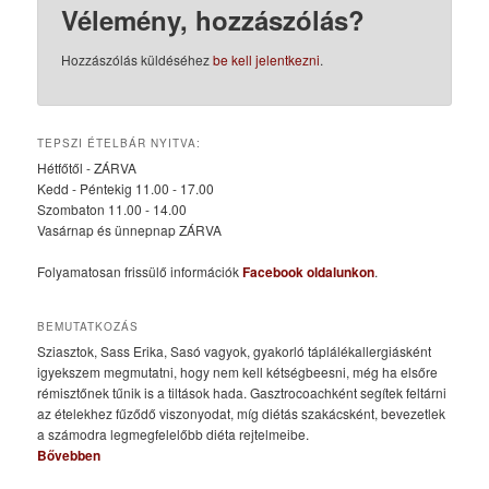
Vélemény, hozzászólás?
Hozzászólás küldéséhez
be kell jelentkezni
.
TEPSZI ÉTELBÁR NYITVA:
Hétfőtől - ZÁRVA
Kedd - Péntekig 11.00 - 17.00
Szombaton 11.00 - 14.00
Vasárnap és ünnepnap ZÁRVA
Folyamatosan frissülő információk
Facebook oldalunkon
.
BEMUTATKOZÁS
Sziasztok, Sass Erika, Sasó vagyok, gyakorló táplálékallergiásként
igyekszem megmutatni, hogy nem kell kétségbeesni, még ha elsőre
rémisztőnek tűnik is a tiltások hada. Gasztrocoachként segítek feltárni
az ételekhez fűződő viszonyodat, míg diétás szakácsként, bevezetlek
a számodra legmegfelelőbb diéta rejtelmeibe.
Bővebben