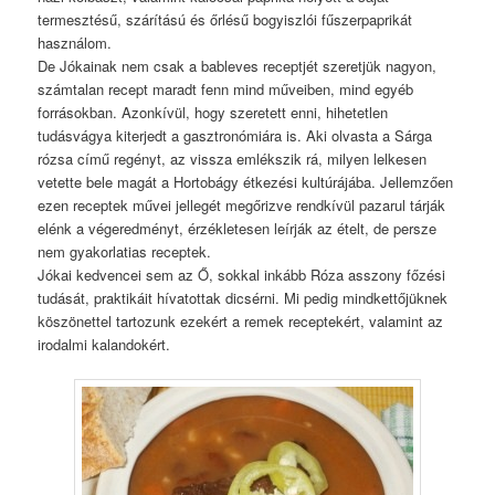
termesztésű, szárítású és őrlésű bogyiszlói fűszerpaprikát
használom.
De Jókainak nem csak a bableves receptjét szeretjük nagyon,
számtalan recept maradt fenn mind műveiben, mind egyéb
forrásokban. Azonkívül, hogy szeretett enni, hihetetlen
tudásvágya kiterjedt a gasztronómiára is. Aki olvasta a Sárga
rózsa című regényt, az vissza emlékszik rá, milyen lelkesen
vetette bele magát a Hortobágy étkezési kultúrájába. Jellemzően
ezen receptek művei jellegét megőrizve rendkívül pazarul tárják
elénk a végeredményt, érzékletesen leírják az ételt, de persze
nem gyakorlatias receptek.
Jókai kedvencei sem az Ő, sokkal inkább Róza asszony főzési
tudását, praktikáit hívatottak dicsérni. Mi pedig mindkettőjüknek
köszönettel tartozunk ezekért a remek receptekért, valamint az
irodalmi kalandokért.