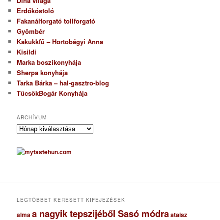
Dina világa
Erdőkóstoló
Fakanálforgató tollforgató
Gyömbér
Kakukkfű – Hortobágyi Anna
Kisildi
Marka boszikonyhája
Sherpa konyhája
Tarka Bárka – hal-gasztro-blog
TücsökBogár Konyhája
ARCHÍVUM
A
r
c
h
í
v
u
m
LEGTÖBBET KERESETT KIFEJEZÉSEK
a nagyik tepszijéből Sasó módra
ataisz
alma