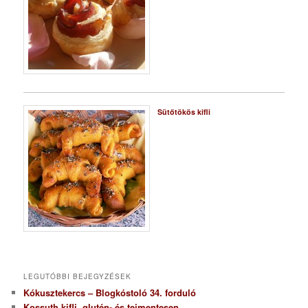
Sütőtökös kifli
LEGUTÓBBI BEJEGYZÉSEK
Kókusztekercs – Blogkóstoló 34. forduló
Kossuth kifli, glutén- és tejmentesen