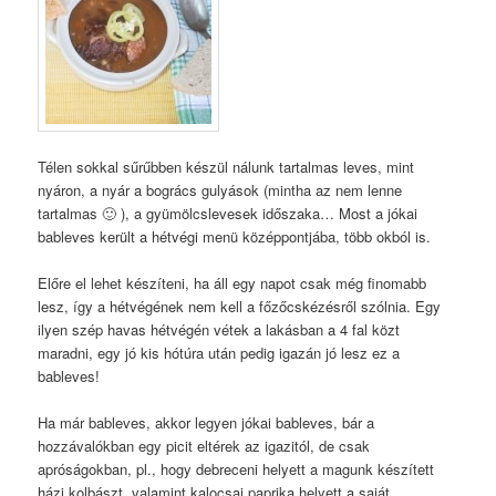
Télen sokkal sűrűbben készül nálunk tartalmas leves, mint
nyáron, a nyár a bogrács gulyások (mintha az nem lenne
tartalmas 🙂 ), a gyümölcslevesek időszaka… Most a jókai
bableves került a hétvégi menü középpontjába, több okból is.
Előre el lehet készíteni, ha áll egy napot csak még finomabb
lesz, így a hétvégének nem kell a főzőcskézésről szólnia. Egy
ilyen szép havas hétvégén vétek a lakásban a 4 fal közt
maradni, egy jó kis hótúra után pedig igazán jó lesz ez a
bableves!
Ha már bableves, akkor legyen jókai bableves, bár a
hozzávalókban egy picit eltérek az igazitól, de csak
apróságokban, pl., hogy debreceni helyett a magunk készített
házi kolbászt, valamint kalocsai paprika helyett a saját