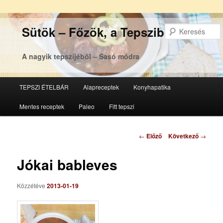
Sütök – Főzök, a Tepsziből
A nagyik tepszijéből – Sasó módra
Főmenü
TEPSZI ÉTELBÁR
Alapreceptek
Konyhapatika
Tovább
Tovább
Mentes receptek
Paleo
Fitt tepszi
az
a
elsődleges
másodlagos
Bejegyzés
←
Előző
Következő
→
navigáció
tartalomra
tartalomra
Jókai bableves
Közzétéve
2013-01-19