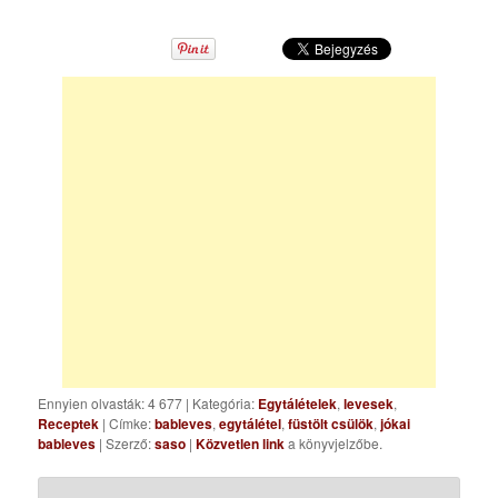
Ennyien olvasták: 4 677
|
Kategória:
Egytálételek
,
levesek
,
Receptek
| Címke:
bableves
,
egytálétel
,
füstölt csülök
,
jókai
bableves
| Szerző:
saso
|
Közvetlen link
a könyvjelzőbe.