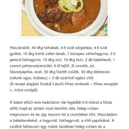
Hozzávalók: 40 dkg tarkabab, 4-5 szál sárgarépa, 4-5 szál
gyökér, 15 dkg körüli zeller darab, 1 közepes vöröshagyma, 2-3
gerezd fokhagyma, 10 dkg zsír, 10 dkg liszt, 2 db babérlevél, 1
csomó petrezselyemzöld, 6 dl tejföl, 2l csontlé, só,
fűszerpaprika, ecet, 50 dkg füstölt csülök, 50 dkg debreceni
(nálunk ugye, kolbász) + 2 db szárított egész chili
(A recept alapjául Szakál László Híres emberek – Híres receptjei
c. műve szolgál)
A babot előző este beáztatom (de legalább 5-6 órával a főzés
előtt) majd az áztató vizet leöntöm róla, hideg vízben
megmosom és és úgy teszem fel a csontlében főni. Hozzáadom
a babérleveleket, a hagymát, fokhagymát, a chili paprikákat. A
csülköt felteszem egy másik fazékban hideg vízben és a