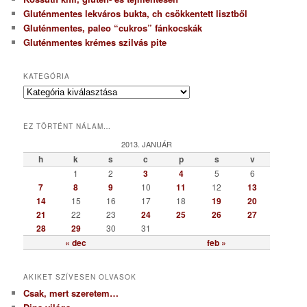
Gluténmentes lekváros bukta, ch csökkentett lisztből
Gluténmentes, paleo “cukros” fánkocskák
Gluténmentes krémes szilvás pite
KATEGÓRIA
K
a
t
EZ TÖRTÉNT NÁLAM…
e
g
2013. JANUÁR
ó
h
k
s
c
p
s
v
r
1
2
3
4
5
6
i
7
8
9
10
11
12
13
a
14
15
16
17
18
19
20
21
22
23
24
25
26
27
28
29
30
31
« dec
feb »
AKIKET SZÍVESEN OLVASOK
Csak, mert szeretem…