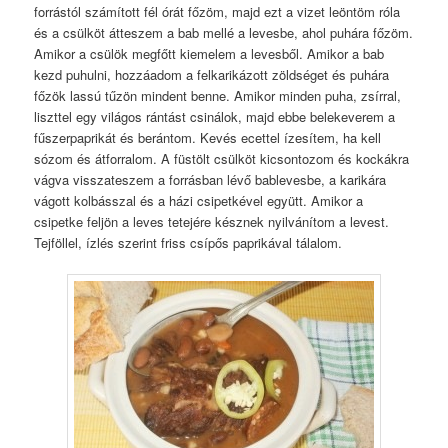
forrástól számított fél órát főzöm, majd ezt a vizet leöntöm róla
és a csülköt átteszem a bab mellé a levesbe, ahol puhára főzöm.
Amikor a csülök megfőtt kiemelem a levesből. Amikor a bab
kezd puhulni, hozzáadom a felkarikázott zöldséget és puhára
főzök lassú tűzön mindent benne. Amikor minden puha, zsírral,
liszttel egy világos rántást csinálok, majd ebbe belekeverem a
fűszerpaprikát és berántom. Kevés ecettel ízesítem, ha kell
sózom és átforralom. A füstölt csülköt kicsontozom és kockákra
vágva visszateszem a forrásban lévő bablevesbe, a karikára
vágott kolbásszal és a házi csipetkével együtt. Amikor a
csipetke feljön a leves tetejére késznek nyilvánítom a levest.
Tejföllel, ízlés szerint friss csípős paprikával tálalom.