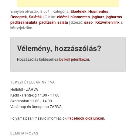
Ennyien olvasták: 3 561
|
Kategória:
Előételek
,
Húsmentes
,
Receptek
,
Saláták
| Címke:
előétel
,
húsmentes
,
joghurt
,
joghurtos
padlizsánsaláta
,
padlizsán
,
saláta
| Szerző:
saso
|
Közvetlen link
a
könyvjelzőbe.
Vélemény, hozzászólás?
Hozzászólás küldéséhez
be kell jelentkezni
.
TEPSZI ÉTELBÁR NYITVA:
Hétfőtől - ZÁRVA
Kedd - Péntekig 11.00 - 17.00
Szombaton 11.00 - 14.00
Vasárnap és ünnepnap ZÁRVA
Folyamatosan frissülő információk
Facebook oldalunkon
.
BEMUTATKOZÁS