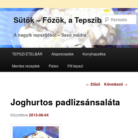
Sütök – Főzök, a Tepsziből
A nagyik tepszijéből – Sasó módra
Főmenü
TEPSZI ÉTELBÁR
Alapreceptek
Konyhapatika
Tovább
Tovább
Mentes receptek
Paleo
Fitt tepszi
az
a
elsődleges
másodlagos
Bejegyzés
←
Előző
Következő
→
navigáció
tartalomra
tartalomra
Joghurtos padlizsánsaláta
Közzétéve
2013-08-04