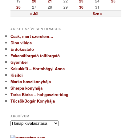
19
20
21
22
23
24
25
26
27
28
29
30
31
« Júl
Sze »
AKIKET SZÍVESEN OLVASOK
Csak, mert szeretem…
Dina világa
Erdőkóstoló
Fakanálforgató tollforgató
Gyömbér
Kakukkfű – Hortobágyi Anna
Kisildi
Marka boszikonyhája
Sherpa konyhája
Tarka Bárka – hal-gasztro-blog
TücsökBogár Konyhája
ARCHÍVUM
A
r
c