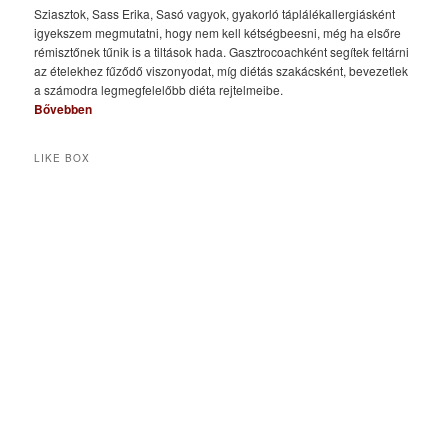
Sziasztok, Sass Erika, Sasó vagyok, gyakorló táplálékallergiásként
igyekszem megmutatni, hogy nem kell kétségbeesni, még ha elsőre
rémisztőnek tűnik is a tiltások hada. Gasztrocoachként segítek feltárni
az ételekhez fűződő viszonyodat, míg diétás szakácsként, bevezetlek
a számodra legmegfelelőbb diéta rejtelmeibe.
Bővebben
LIKE BOX