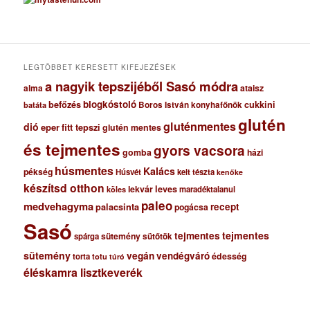
h
í
v
u
m
LEGTÖBBET KERESETT KIFEJEZÉSEK
a nagyik tepszijéből Sasó módra
ataisz
alma
blogkóstoló
befőzés
cukkini
Boros István konyhafőnök
batáta
glutén
gluténmentes
dió
eper
fitt tepszi
glutén mentes
és tejmentes
gyors vacsora
gomba
házi
húsmentes
Kalács
pékség
Húsvét
kelt tészta
kenőke
készítsd otthon
lekvár
leves
maradéktalanul
köles
paleo
medvehagyma
recept
palacsinta
pogácsa
Sasó
tejmentes
tejmentes
sütemény
spárga
sütőtök
sütemény
vegán
vendégváró
édesség
torta
totu
túró
éléskamra lisztkeverék