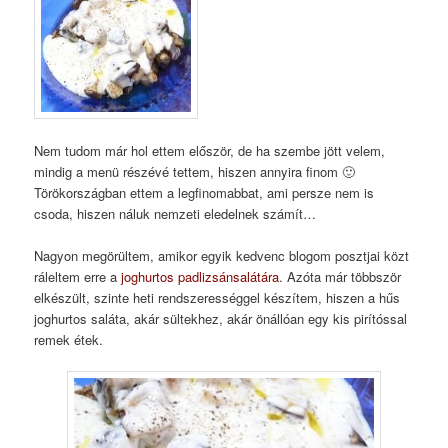
Nem tudom már hol ettem először, de ha szembe jött velem,
mindig a menü részévé tettem, hiszen annyira finom 🙂
Törökországban ettem a legfinomabbat, ami persze nem is
csoda, hiszen náluk nemzeti eledelnek számít…
Nagyon megörültem, amikor egyik kedvenc blogom posztjai közt
ráleltem erre a
joghurtos padlizsánsalátára
. Azóta már többször
elkészült, szinte heti rendszerességgel készítem, hiszen a hűs
joghurtos saláta, akár sültekhez, akár önállóan egy kis pirítóssal
remek étek.