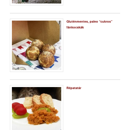
Gluténmentes, paleo “cukros”
fánkocskák
Répatatár