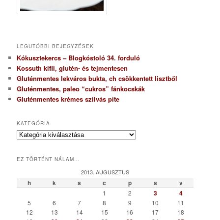
LEGUTÓBBI BEJEGYZÉSEK
Kókusztekercs – Blogkóstoló 34. forduló
Kossuth kifli, glutén- és tejmentesen
Gluténmentes lekváros bukta, ch csökkentett lisztből
Gluténmentes, paleo “cukros” fánkocskák
Gluténmentes krémes szilvás pite
KATEGÓRIA
K
a
t
EZ TÖRTÉNT NÁLAM…
e
g
2013. AUGUSZTUS
ó
h
k
s
c
p
s
v
r
1
2
3
4
i
5
6
7
8
9
10
11
a
12
13
14
15
16
17
18