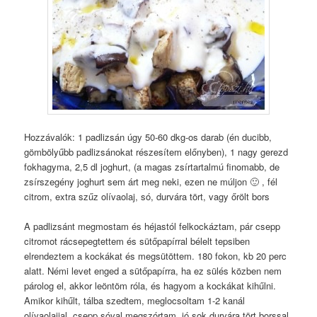
Hozzávalók: 1 padlizsán úgy 50-60 dkg-os darab (én ducibb,
gömbölyűbb padlizsánokat részesítem előnyben), 1 nagy gerezd
fokhagyma, 2,5 dl joghurt, (a magas zsírtartalmú finomabb, de
zsírszegény joghurt sem árt meg neki, ezen ne múljon 🙂 , fél
citrom, extra szűz olívaolaj, só, durvára tört, vagy őrölt bors
A padlizsánt megmostam és héjastól felkockáztam, pár csepp
citromot rácsepegtettem és sütőpapírral bélelt tepsiben
elrendeztem a kockákat és megsütöttem. 180 fokon, kb 20 perc
alatt. Némi levet enged a sütőpapírra, ha ez sülés közben nem
párolog el, akkor leöntöm róla, és hagyom a kockákat kihűlni.
Amikor kihűlt, tálba szedtem, meglocsoltam 1-2 kanál
olívaolajjal, csepp sóval megszórtam, jó sok durvára tört borssal