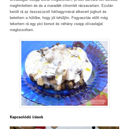
meghintettem és és a maradék citromlét rácsavartam. Ezután
került rá az összezúzott fokhagymával elkevert joghurt és
betettem a hűtőbe, hogy jól lehűljön. Fogyasztás előtt még
tekertem rá egy pici borsot és néhány csepp olívaolajjal
meglocsoltam.
Kapcsolódó írások