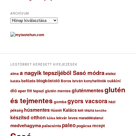
ARCHÍVUM
A
r
c
h
í
v
u
m
LEGTÖBBET KERESETT KIFEJEZÉSEK
a nagyik tepszijéből Sasó módra
ataisz
alma
blogkóstoló
befőzés
cukkini
Boros István konyhafőnök
batáta
glutén
gluténmentes
dió
eper
fitt tepszi
glutén mentes
és tejmentes
gyors vacsora
gomba
házi
húsmentes
Kalács
pékség
Húsvét
kelt tészta
kenőke
készítsd otthon
lekvár
leves
maradéktalanul
köles
paleo
medvehagyma
recept
palacsinta
pogácsa