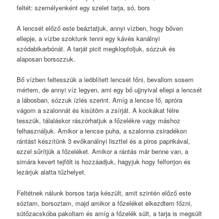
feltét: személyenként egy szelet tarja, só, bors
A lencsét előző este beáztatjuk, annyi vízben, hogy bőven
ellepje, a vízbe szoktunk tenni egy kávés kanálnyi
szódabikarbónát. A tarját picit megklopfoljuk, sózzuk és
alaposan borsozzuk.
Bő vízben feltesszük a leöblített lencsét főni, bevallom sosem
mértem, de annyi víz legyen, ami egy bő ujjnyival ellepi a lencsét
a lábosban, sózzuk ízlés szerint. Amíg a lencse fő, apróra
vágom a szalonnát és kisütöm a zsírját. A kockákat félre
tesszük, tálaláskor rászórhatjuk a főzelékre vagy máshoz
felhasználjuk. Amikor a lencse puha, a szalonna zsiradékon
rántást készítünk 3 evőkanálnyi liszttel és a piros paprikával,
ezzel sűrítjük a főzeléket. Amikor a rántás már benne van, a
simára kevert tejfölt is hozzáadjuk, hagyjuk hogy felforrjon és
lezárjuk alatta tűzhelyet.
Feltétnek nálunk borsos tarja készült, amit szintén előző este
sóztam, borsoztam, majd amikor a főzeléket elkezdtem főzni,
sütőzacskóba pakoltam és amíg a főzelék sült, a tarja is megsült