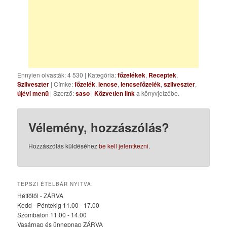
Ennyien olvasták: 4 530
|
Kategória:
főzelékek
,
Receptek
,
Szilveszter
| Címke:
főzelék
,
lencse
,
lencsefőzelék
,
szilveszter
,
újévi menü
| Szerző:
saso
|
Közvetlen link
a könyvjelzőbe.
Vélemény, hozzászólás?
Hozzászólás küldéséhez
be kell jelentkezni
.
TEPSZI ÉTELBÁR NYITVA:
Hétfőtől - ZÁRVA
Kedd - Péntekig 11.00 - 17.00
Szombaton 11.00 - 14.00
Vasárnap és ünnepnap ZÁRVA