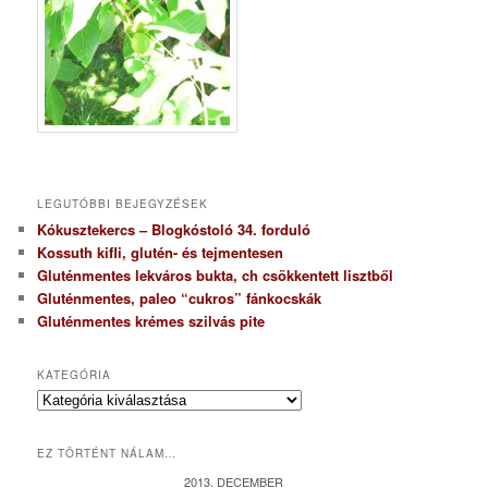
LEGUTÓBBI BEJEGYZÉSEK
Kókusztekercs – Blogkóstoló 34. forduló
Kossuth kifli, glutén- és tejmentesen
Gluténmentes lekváros bukta, ch csökkentett lisztből
Gluténmentes, paleo “cukros” fánkocskák
Gluténmentes krémes szilvás pite
KATEGÓRIA
K
a
t
EZ TÖRTÉNT NÁLAM…
e
g
2013. DECEMBER