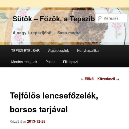
Sütök – Főzök, a Tepsziből
A nagyik tepszijéből – Sasó módra
Főmenü
TEPSZI ÉTELBÁR
Alapreceptek
Konyhapatika
Tovább
Tovább
Mentes receptek
Paleo
Fitt tepszi
az
a
elsődleges
másodlagos
Bejegyzés
←
Előző
Következő
→
navigáció
tartalomra
tartalomra
Tejfölös lencsefőzelék,
borsos tarjával
Közzétéve
2013-12-28