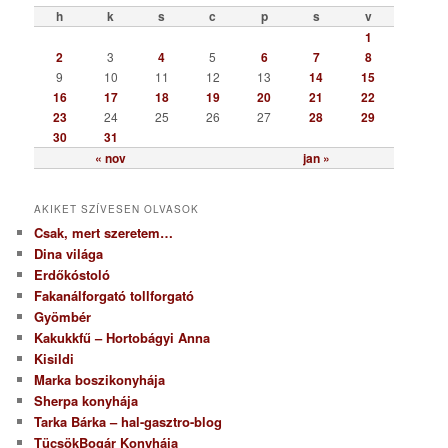
ó
h
k
s
c
p
s
v
r
1
i
2
3
4
5
6
7
8
a
9
10
11
12
13
14
15
16
17
18
19
20
21
22
23
24
25
26
27
28
29
30
31
« nov
jan »
AKIKET SZÍVESEN OLVASOK
Csak, mert szeretem…
Dina világa
Erdőkóstoló
Fakanálforgató tollforgató
Gyömbér
Kakukkfű – Hortobágyi Anna
Kisildi
Marka boszikonyhája
Sherpa konyhája
Tarka Bárka – hal-gasztro-blog
TücsökBogár Konyhája