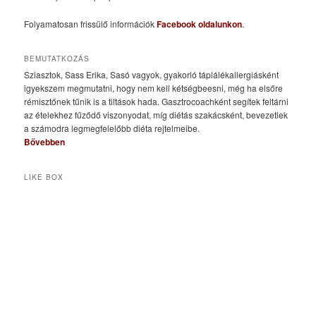
Folyamatosan frissülő információk
Facebook oldalunkon
.
BEMUTATKOZÁS
Sziasztok, Sass Erika, Sasó vagyok, gyakorló táplálékallergiásként
igyekszem megmutatni, hogy nem kell kétségbeesni, még ha elsőre
rémisztőnek tűnik is a tiltások hada. Gasztrocoachként segítek feltárni
az ételekhez fűződő viszonyodat, míg diétás szakácsként, bevezetlek
a számodra legmegfelelőbb diéta rejtelmeibe.
Bővebben
LIKE BOX