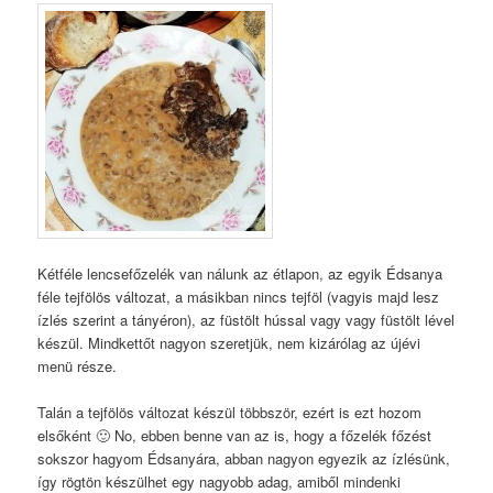
Kétféle lencsefőzelék van nálunk az étlapon, az egyik Édsanya
féle tejfölös változat, a másikban nincs tejföl (vagyis majd lesz
ízlés szerint a tányéron), az füstölt hússal vagy vagy füstölt lével
készül. Mindkettőt nagyon szeretjük, nem kizárólag az újévi
menü része.
Talán a tejfölös változat készül többször, ezért is ezt hozom
elsőként 🙂 No, ebben benne van az is, hogy a főzelék főzést
sokszor hagyom Édsanyára, abban nagyon egyezik az ízlésünk,
így rögtön készülhet egy nagyobb adag, amiből mindenki