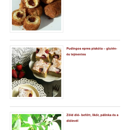
Pudingos epres piskóta – glutén-
és tejmentes
Zöld dió- befőtt, likőr, pálinka és a
diólevél