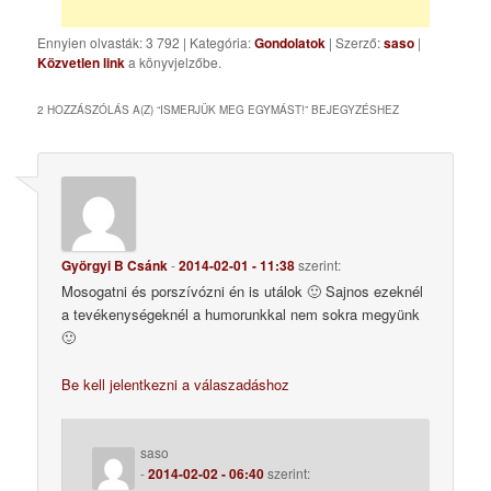
Ennyien olvasták: 3 792
|
Kategória:
Gondolatok
| Szerző:
saso
|
Közvetlen link
a könyvjelzőbe.
2 HOZZÁSZÓLÁS A(Z) “
ISMERJÜK MEG EGYMÁST!
” BEJEGYZÉSHEZ
Györgyi B Csánk
-
2014-02-01 - 11:38
szerint:
Mosogatni és porszívózni én is utálok 🙂 Sajnos ezeknél
a tevékenységeknél a humorunkkal nem sokra megyünk
🙂
Be kell jelentkezni a válaszadáshoz
saso
-
2014-02-02 - 06:40
szerint: