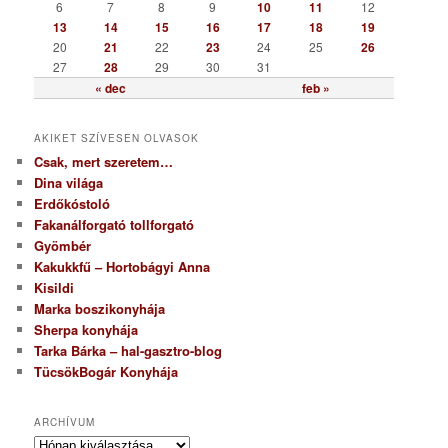
i
6
7
8
9
10
11
12
a
13
14
15
16
17
18
19
20
21
22
23
24
25
26
27
28
29
30
31
« dec
feb »
AKIKET SZÍVESEN OLVASOK
Csak, mert szeretem…
Dina világa
Erdőkóstoló
Fakanálforgató tollforgató
Gyömbér
Kakukkfű – Hortobágyi Anna
Kisildi
Marka boszikonyhája
Sherpa konyhája
Tarka Bárka – hal-gasztro-blog
TücsökBogár Konyhája
ARCHÍVUM
A