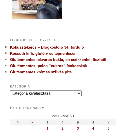
LEGUTÓBBI BEJEGYZÉSEK
Kókusztekercs – Blogkóstoló 34. forduló
Kossuth kifli, glutén- és tejmentesen
Gluténmentes lekváros bukta, ch csökkentett lisztből
Gluténmentes, paleo “cukros” fánkocskák
Gluténmentes krémes szilvás pite
KATEGÓRIA
K
a
t
EZ TÖRTÉNT NÁLAM…
e
g
2014. JANUÁR
ó
h
k
s
c
p
s
v
r
1
2
3
4
5