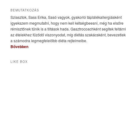
BEMUTATKOZÁS
Sziasztok, Sass Erika, Sasó vagyok, gyakorló táplálékallergiásként
igyekszem megmutatni, hogy nem kell kétségbeesni, még ha elsőre
rémisztőnek tűnik is a tiltások hada. Gasztrocoachként segítek feltárni
az ételekhez fűződő viszonyodat, míg diétás szakácsként, bevezetlek
a számodra legmegfelelőbb diéta rejtelmeibe.
Bővebben
LIKE BOX