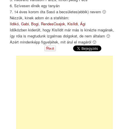
6. Szívesen élnék egy tanyán
7. 14 éves korom óta Sasó a becsületes(ebbik) nevem 🙂
Nézzük, kinek adom én a stafétám:
Ildikó
,
Gabi
,
Bogi
,
RendesCsajok
,
KisIldi
,
Ági
Időközben kiderült, hogy KisIldit már más is kinézte magának,
így róla is megtudunk izgalmas dolgokat, de nem általam 🙂
Azért mindenképp figyeljétek, mit árul el magáról 🙂