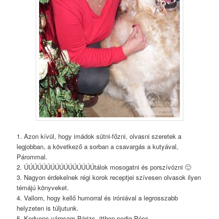
1. Azon kívül, hogy imádok sütni-főzni, olvasni szeretek a
legjobban, a következő a sorban a csavargás a kutyával,
Párommal.
2. ÚÚÚÚÚÚÚÚÚÚÚÚÚÚÚÚtálok mosogatni és porszívózni 🙂
3. Nagyon érdekelnek régi korok receptjei szívesen olvasok ilyen
témájú könyveket.
4. Vallom, hogy kellő humorral és iróniával a legrosszabb
helyzeten is túljutunk.
5. Kedvenc városom Párizs, itthon pedig Pécs