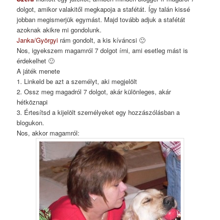
dolgot, amikor valakitől megkapoja a stafétát. Így talán kissé
jobban megismerjük egymást. Majd tovább adjuk a stafétát
azoknak akikre mi gondolunk.
Janka/Györgyi
rám gondolt, a kis kíváncsi 🙂
Nos, igyekszem magamról 7 dolgot írni, ami esetleg mást is
érdekelhet 🙂
A játék menete
1. Linkeld be azt a személyt, aki megjelölt
2. Ossz meg magadról 7 dolgot, akár különleges, akár
hétköznapi
3. Értesítsd a kijelölt személyeket egy hozzászólásban a
blogukon.
Nos, akkor magamról: