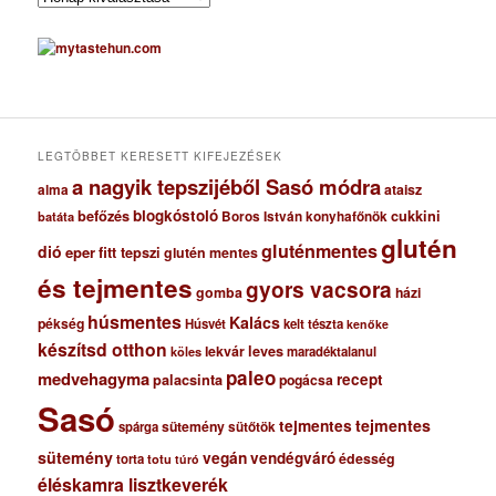
r
c
h
í
v
u
m
LEGTÖBBET KERESETT KIFEJEZÉSEK
a nagyik tepszijéből Sasó módra
ataisz
alma
blogkóstoló
befőzés
cukkini
Boros István konyhafőnök
batáta
glutén
gluténmentes
dió
eper
fitt tepszi
glutén mentes
és tejmentes
gyors vacsora
gomba
házi
húsmentes
Kalács
pékség
Húsvét
kelt tészta
kenőke
készítsd otthon
lekvár
leves
maradéktalanul
köles
paleo
medvehagyma
recept
palacsinta
pogácsa
Sasó
tejmentes
tejmentes
sütemény
spárga
sütőtök
sütemény
vegán
vendégváró
édesség
torta
totu
túró
éléskamra lisztkeverék