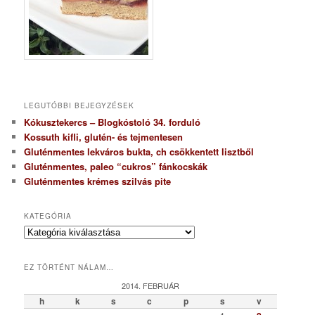
LEGUTÓBBI BEJEGYZÉSEK
Kókusztekercs – Blogkóstoló 34. forduló
Kossuth kifli, glutén- és tejmentesen
Gluténmentes lekváros bukta, ch csökkentett lisztből
Gluténmentes, paleo “cukros” fánkocskák
Gluténmentes krémes szilvás pite
KATEGÓRIA
K
a
t
EZ TÖRTÉNT NÁLAM…
e
g
2014. FEBRUÁR
ó
h
k
s
c
p
s
v
r