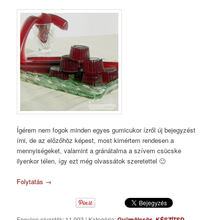
Ígérem nem fogok minden egyes gumicukor ízről új bejegyzést
írni, de az előzőhöz képest, most kimértem rendesen a
mennyiségeket, valamint a gránátalma a szívem csücske
ilyenkor télen, így ezt még olvassátok szeretettel 🙂
Folytatás
→
Ennyien olvasták: 11 993
|
Kategória:
Gyümölcsös
,
KÉSZÍTSD