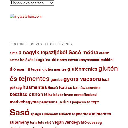
A
r
c
h
í
v
u
m
LEGTÖBBET KERESETT KIFEJEZÉSEK
a nagyik tepszijéből Sasó módra
ataisz
alma
blogkóstoló
befőzés
cukkini
Boros István konyhafőnök
batáta
glutén
gluténmentes
dió
eper
fitt tepszi
glutén mentes
és tejmentes
gyors vacsora
gomba
házi
húsmentes
Kalács
pékség
Húsvét
kelt tészta
kenőke
készítsd otthon
lekvár
leves
maradéktalanul
köles
paleo
medvehagyma
recept
palacsinta
pogácsa
Sasó
tejmentes
tejmentes
sütemény
spárga
sütőtök
sütemény
vegán
vendégváró
édesség
torta
totu
túró