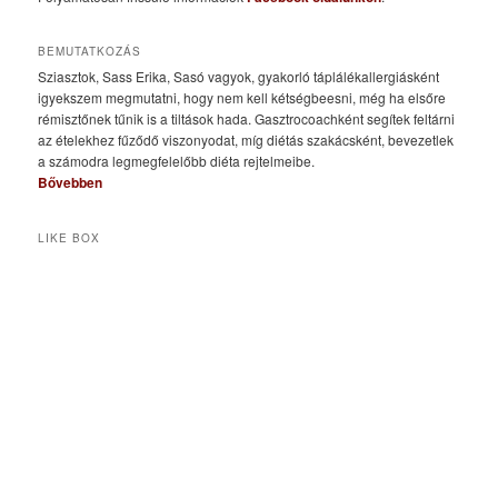
BEMUTATKOZÁS
Sziasztok, Sass Erika, Sasó vagyok, gyakorló táplálékallergiásként
igyekszem megmutatni, hogy nem kell kétségbeesni, még ha elsőre
rémisztőnek tűnik is a tiltások hada. Gasztrocoachként segítek feltárni
az ételekhez fűződő viszonyodat, míg diétás szakácsként, bevezetlek
a számodra legmegfelelőbb diéta rejtelmeibe.
Bővebben
LIKE BOX