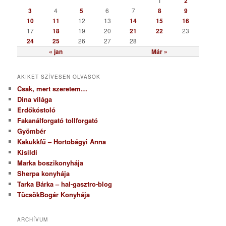
1
2
i
3
4
5
6
7
8
9
a
10
11
12
13
14
15
16
17
18
19
20
21
22
23
24
25
26
27
28
« jan
Már »
AKIKET SZÍVESEN OLVASOK
Csak, mert szeretem…
Dina világa
Erdőkóstoló
Fakanálforgató tollforgató
Gyömbér
Kakukkfű – Hortobágyi Anna
Kisildi
Marka boszikonyhája
Sherpa konyhája
Tarka Bárka – hal-gasztro-blog
TücsökBogár Konyhája
ARCHÍVUM