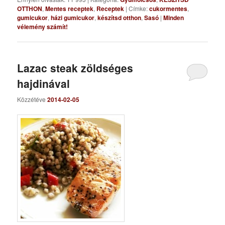
OTTHON
,
Mentes receptek
,
Receptek
|
Címke:
cukormentes
,
gumicukor
,
házi gumicukor
,
készítsd otthon
,
Sasó
|
Minden
vélemény számít!
Lazac steak zöldséges
hajdinával
Közzétéve
2014-02-05