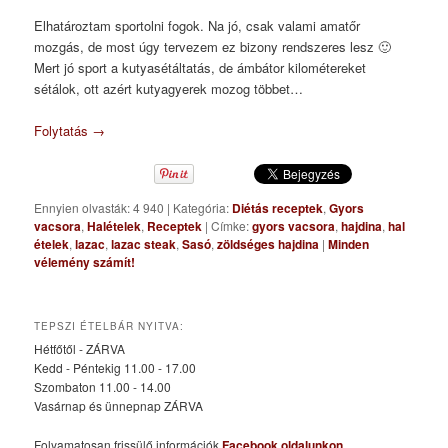
Elhatároztam sportolni fogok. Na jó, csak valami amatőr
mozgás, de most úgy tervezem ez bizony rendszeres lesz 🙂
Mert jó sport a kutyasétáltatás, de ámbátor kilométereket
sétálok, ott azért kutyagyerek mozog többet…
Folytatás
→
Ennyien olvasták: 4 940
|
Kategória:
Diétás receptek
,
Gyors
vacsora
,
Halételek
,
Receptek
|
Címke:
gyors vacsora
,
hajdina
,
hal
ételek
,
lazac
,
lazac steak
,
Sasó
,
zöldséges hajdina
|
Minden
vélemény számít!
TEPSZI ÉTELBÁR NYITVA:
Hétfőtől - ZÁRVA
Kedd - Péntekig 11.00 - 17.00
Szombaton 11.00 - 14.00
Vasárnap és ünnepnap ZÁRVA
Folyamatosan frissülő információk
Facebook oldalunkon
.