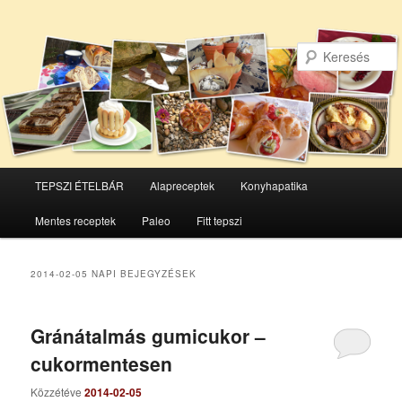
Főmenü
TEPSZI ÉTELBÁR
Alapreceptek
Konyhapatika
Tovább
Tovább
Mentes receptek
Paleo
Fitt tepszi
az
a
elsődleges
másodlagos
2014-02-05
NAPI BEJEGYZÉSEK
tartalomra
tartalomra
Gránátalmás gumicukor –
cukormentesen
Közzétéve
2014-02-05