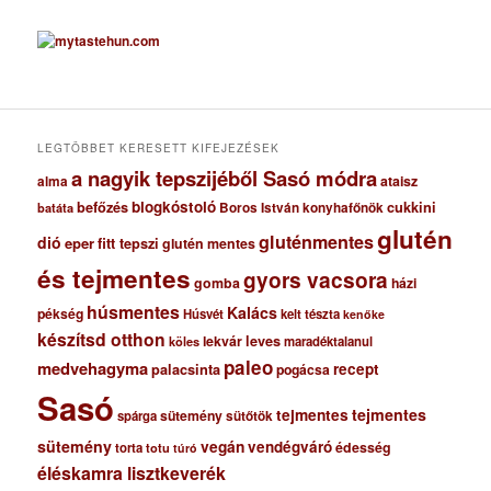
r
c
h
í
v
u
m
LEGTÖBBET KERESETT KIFEJEZÉSEK
a nagyik tepszijéből Sasó módra
ataisz
alma
blogkóstoló
befőzés
cukkini
Boros István konyhafőnök
batáta
glutén
gluténmentes
dió
eper
fitt tepszi
glutén mentes
és tejmentes
gyors vacsora
gomba
házi
húsmentes
Kalács
pékség
Húsvét
kelt tészta
kenőke
készítsd otthon
lekvár
leves
maradéktalanul
köles
paleo
medvehagyma
recept
palacsinta
pogácsa
Sasó
tejmentes
tejmentes
sütemény
spárga
sütőtök
sütemény
vegán
vendégváró
édesség
torta
totu
túró
éléskamra lisztkeverék