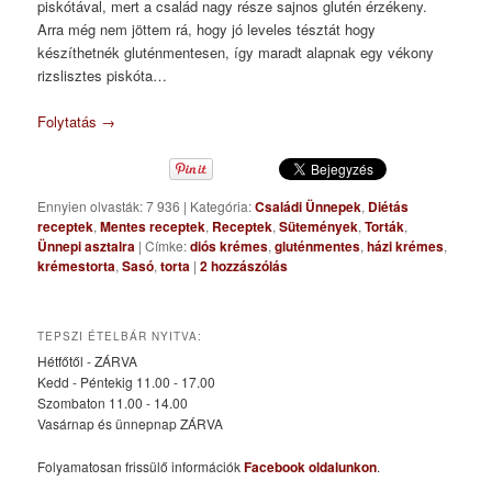
piskótával, mert a család nagy része sajnos glutén érzékeny.
Arra még nem jöttem rá, hogy jó leveles tésztát hogy
készíthetnék gluténmentesen, így maradt alapnak egy vékony
rizslisztes piskóta…
Folytatás
→
Ennyien olvasták: 7 936
|
Kategória:
Családi Ünnepek
,
Diétás
receptek
,
Mentes receptek
,
Receptek
,
Sütemények
,
Torták
,
Ünnepi asztalra
|
Címke:
diós krémes
,
gluténmentes
,
házi krémes
,
krémestorta
,
Sasó
,
torta
|
2
hozzászólás
TEPSZI ÉTELBÁR NYITVA:
Hétfőtől - ZÁRVA
Kedd - Péntekig 11.00 - 17.00
Szombaton 11.00 - 14.00
Vasárnap és ünnepnap ZÁRVA
Folyamatosan frissülő információk
Facebook oldalunkon
.