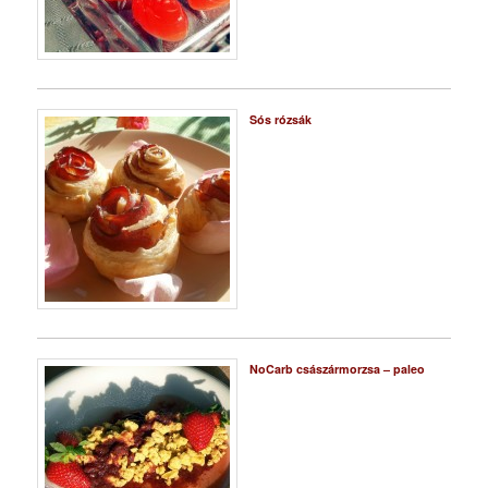
Sós rózsák
NoCarb császármorzsa – paleo