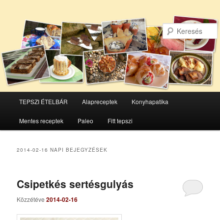
Főmenü
TEPSZI ÉTELBÁR
Alapreceptek
Konyhapatika
Tovább
Tovább
Mentes receptek
Paleo
Fitt tepszi
az
a
elsődleges
másodlagos
2014-02-16
NAPI BEJEGYZÉSEK
tartalomra
tartalomra
Csipetkés sertésgulyás
Közzétéve
2014-02-16