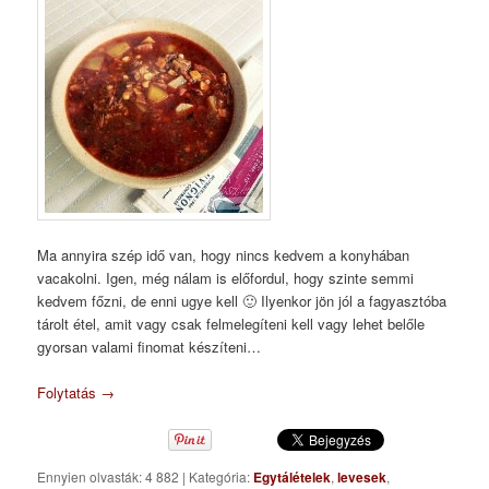
Ma annyira szép idő van, hogy nincs kedvem a konyhában
vacakolni. Igen, még nálam is előfordul, hogy szinte semmi
kedvem főzni, de enni ugye kell 🙂 Ilyenkor jön jól a fagyasztóba
tárolt étel, amit vagy csak felmelegíteni kell vagy lehet belőle
gyorsan valami finomat készíteni…
Folytatás
→
Ennyien olvasták: 4 882
|
Kategória:
Egytálételek
,
levesek
,