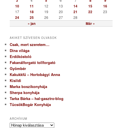
3
4
5
6
7
8
9
a
10
11
12
13
14
15
16
17
18
19
20
21
22
23
24
25
26
27
28
« jan
Már »
AKIKET SZÍVESEN OLVASOK
Csak, mert szeretem…
Dina világa
Erdőkóstoló
Fakanálforgató tollforgató
Gyömbér
Kakukkfű – Hortobágyi Anna
Kisildi
Marka boszikonyhája
Sherpa konyhája
Tarka Bárka – hal-gasztro-blog
TücsökBogár Konyhája
ARCHÍVUM
A