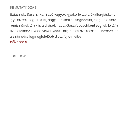
BEMUTATKOZÁS
Sziasztok, Sass Erika, Sasó vagyok, gyakorló táplálékallergiásként
igyekszem megmutatni, hogy nem kell kétségbeesni, még ha elsőre
rémisztőnek tűnik is a tiltások hada. Gasztrocoachként segítek feltárni
az ételekhez fűződő viszonyodat, míg diétás szakácsként, bevezetlek
a számodra legmegfelelőbb diéta rejtelmeibe.
Bővebben
LIKE BOX