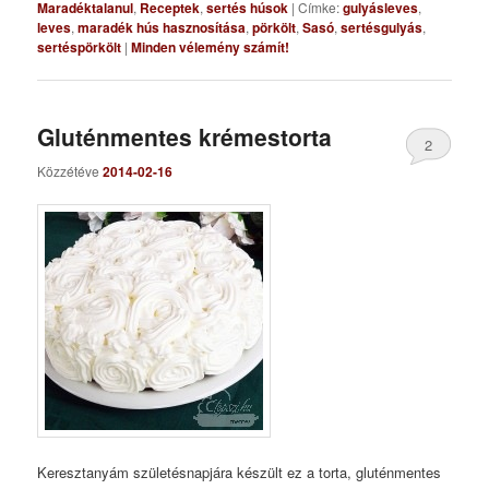
Maradéktalanul
,
Receptek
,
sertés húsok
|
Címke:
gulyásleves
,
leves
,
maradék hús hasznosítása
,
pörkölt
,
Sasó
,
sertésgulyás
,
sertéspörkölt
|
Minden vélemény számít!
Gluténmentes krémestorta
2
Közzétéve
2014-02-16
Keresztanyám születésnapjára készült ez a torta, gluténmentes