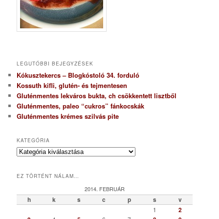
LEGUTÓBBI BEJEGYZÉSEK
Kókusztekercs – Blogkóstoló 34. forduló
Kossuth kifli, glutén- és tejmentesen
Gluténmentes lekváros bukta, ch csökkentett lisztből
Gluténmentes, paleo “cukros” fánkocskák
Gluténmentes krémes szilvás pite
KATEGÓRIA
K
a
t
EZ TÖRTÉNT NÁLAM…
e
g
2014. FEBRUÁR
ó
h
k
s
c
p
s
v
r
1
2
i