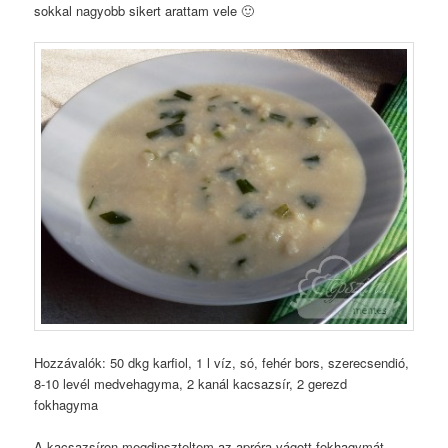
sokkal nagyobb sikert arattam vele 🙂
Hozzávalók: 50 dkg karfiol, 1 l víz, só, fehér bors, szerecsendió,
8-10 levél medvehagyma, 2 kanál kacsazsír, 2 gerezd
fokhagyma
A kacsazsíron megdinszteltem az apróra vágott fokhagymát,