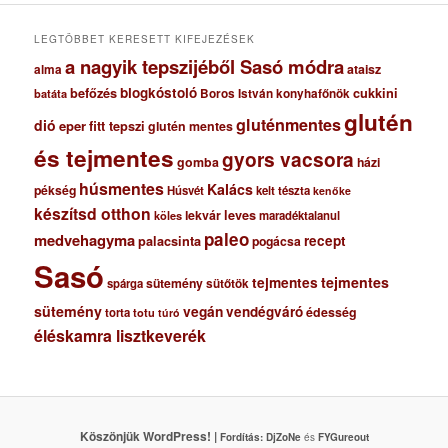
u
m
LEGTÖBBET KERESETT KIFEJEZÉSEK
a nagyik tepszijéből Sasó módra
ataisz
alma
blogkóstoló
befőzés
cukkini
Boros István konyhafőnök
batáta
glutén
gluténmentes
dió
eper
fitt tepszi
glutén mentes
és tejmentes
gyors vacsora
gomba
házi
húsmentes
Kalács
pékség
Húsvét
kelt tészta
kenőke
készítsd otthon
lekvár
leves
maradéktalanul
köles
paleo
medvehagyma
recept
palacsinta
pogácsa
Sasó
tejmentes
tejmentes
sütemény
spárga
sütőtök
sütemény
vegán
vendégváró
édesség
torta
totu
túró
éléskamra lisztkeverék
Köszönjük WordPress! |
Fordítás:
DjZoNe
és
FYGureout