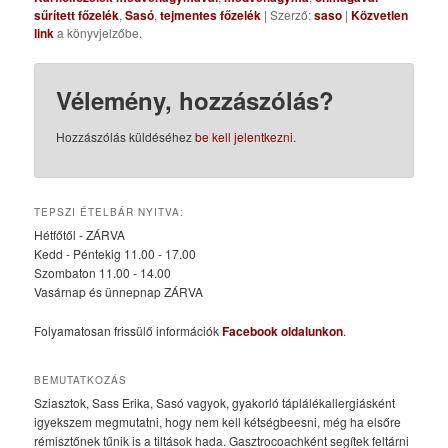
sűrített főzelék
,
Sasó
,
tejmentes főzelék
| Szerző:
saso
|
Közvetlen
link
a könyvjelzőbe.
Vélemény, hozzászólás?
Hozzászólás küldéséhez
be kell jelentkezni
.
TEPSZI ÉTELBÁR NYITVA:
Hétfőtől - ZÁRVA
Kedd - Péntekig 11.00 - 17.00
Szombaton 11.00 - 14.00
Vasárnap és ünnepnap ZÁRVA
Folyamatosan frissülő információk
Facebook oldalunkon
.
BEMUTATKOZÁS
Sziasztok, Sass Erika, Sasó vagyok, gyakorló táplálékallergiásként
igyekszem megmutatni, hogy nem kell kétségbeesni, még ha elsőre
rémisztőnek tűnik is a tiltások hada. Gasztrocoachként segítek feltárni