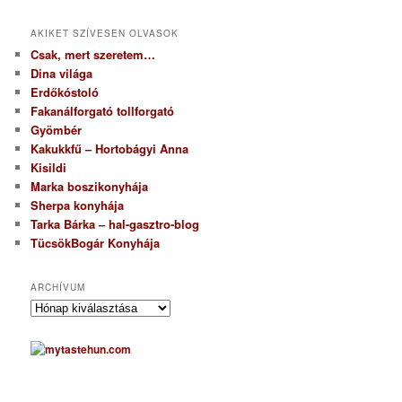
AKIKET SZÍVESEN OLVASOK
Csak, mert szeretem…
Dina világa
Erdőkóstoló
Fakanálforgató tollforgató
Gyömbér
Kakukkfű – Hortobágyi Anna
Kisildi
Marka boszikonyhája
Sherpa konyhája
Tarka Bárka – hal-gasztro-blog
TücsökBogár Konyhája
ARCHÍVUM
A
r
c
h
í
v