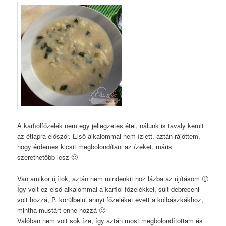
A karfiolfőzelék nem egy jellegzetes étel, nálunk is tavaly került
az étlapra először. Első alkalommal nem ízlett, aztán rájöttem,
hogy érdemes kicsit megbolondítani az ízeket, máris
szerethetőbb lesz 🙂
Van amikor újítok, aztán nem mindenkit hoz lázba az újításom 🙂
Így volt ez első alkalommal a karfiol főzelékkel, sült debreceni
volt hozzá, P. körülbelül annyi főzeléket evett a kolbászkákhoz,
mintha mustárt enne hozzá 🙂
Valóban nem volt sok íze, így aztán most megbolondítottam és