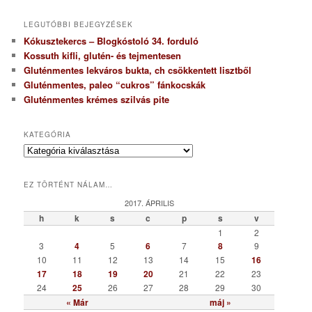
LEGUTÓBBI BEJEGYZÉSEK
Kókusztekercs – Blogkóstoló 34. forduló
Kossuth kifli, glutén- és tejmentesen
Gluténmentes lekváros bukta, ch csökkentett lisztből
Gluténmentes, paleo “cukros” fánkocskák
Gluténmentes krémes szilvás pite
KATEGÓRIA
K
a
t
EZ TÖRTÉNT NÁLAM…
e
g
2017. ÁPRILIS
ó
h
k
s
c
p
s
v
r
1
2
i
3
4
5
6
7
8
9
a
10
11
12
13
14
15
16
17
18
19
20
21
22
23
24
25
26
27
28
29
30
« Már
máj »