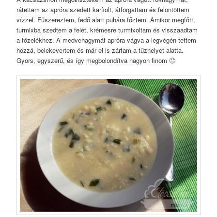
rátettem az apróra szedett karfiolt, átforgattam és felöntöttem
vízzel. Fűszereztem, fedő alatt puhára főztem. Amikor megfőtt,
turmixba szedtem a felét, krémesre turmixoltam és visszaadtam
a főzelékhez. A medvehagymát apróra vágva a legvégén tettem
hozzá, belekevertem és már el is zártam a tűzhelyet alatta.
Gyors, egyszerű, és így megbolondítva nagyon finom 🙂