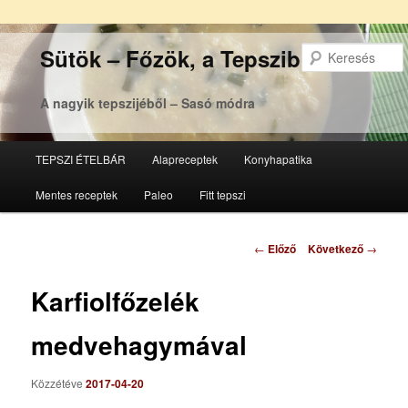
Sütök – Főzök, a Tepsziből
A nagyik tepszijéből – Sasó módra
Főmenü
TEPSZI ÉTELBÁR
Alapreceptek
Konyhapatika
Tovább
Tovább
Mentes receptek
Paleo
Fitt tepszi
az
a
elsődleges
másodlagos
Bejegyzés
←
Előző
Következő
→
navigáció
tartalomra
tartalomra
Karfiolfőzelék
medvehagymával
Közzétéve
2017-04-20