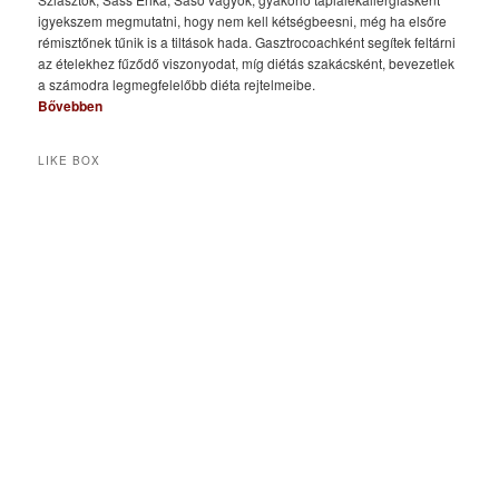
igyekszem megmutatni, hogy nem kell kétségbeesni, még ha elsőre
rémisztőnek tűnik is a tiltások hada. Gasztrocoachként segítek feltárni
az ételekhez fűződő viszonyodat, míg diétás szakácsként, bevezetlek
a számodra legmegfelelőbb diéta rejtelmeibe.
Bővebben
LIKE BOX