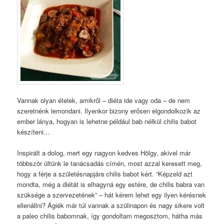
Vannak olyan ételek, amikről – diéta ide vagy oda – de nem
szeretnénk lemondani. Ilyenkor bizony erősen elgondolkozik az
ember lánya, hogyan is lehetne például bab nélkül chilis babot
készíteni…
Inspirált a dolog, mert egy nagyon kedves Hölgy, akivel már
többször ültünk le tanácsadás címén, most azzal keresett meg,
hogy a férje a születésnapjára chilis babot kért. “Képzeld azt
mondta, még a diétát is elhagyná egy estére, de chilis babra van
szüksége a szervezetének” – hát kérem lehet egy ilyen kérésnek
ellenállni? Ágiék már túl vannak a szülinapon és nagy sikere volt
a paleo chilis babomnak, így gondoltam megosztom, hátha más