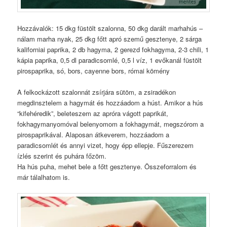
Hozzávalók: 15 dkg füstölt szalonna, 50 dkg darált marhahús –
nálam marha nyak, 25 dkg főtt apró szemű gesztenye, 2 sárga
kaliforniai paprika, 2 db hagyma, 2 gerezd fokhagyma, 2-3 chili, 1
kápia paprika, 0,5 dl paradicsomlé, 0,5 l víz, 1 evőkanál füstölt
pirospaprika, só, bors, cayenne bors, római kömény
A felkockázott szalonnát zsírjára sütöm, a zsiradékon
megdinsztelem a hagymát és hozzáadom a húst. Amikor a hús
“kifehéredik”, beleteszem az apróra vágott paprikát,
fokhagymanyomóval belenyomom a fokhagymát, megszórom a
pirospaprikával. Alaposan átkeverem, hozzáadom a
paradicsomlét és annyi vizet, hogy épp ellepje. Fűszerezem
ízlés szerint és puhára főzöm.
Ha hús puha, mehet bele a főtt gesztenye. Összeforralom és
már tálalhatom is.