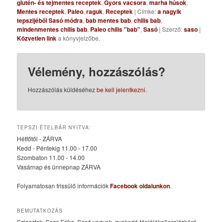
glutén- és tejmentes receptek
,
Gyors vacsora
,
marha húsok
,
Mentes receptek
,
Paleo
,
raguk
,
Receptek
| Címke:
a nagyik
tepszijéből Sasó módra
,
bab mentes bab
,
chilis bab
,
mindenmentes chilis bab
,
Paleo chilis "bab"
,
Sasó
| Szerző:
saso
|
Közvetlen link
a könyvjelzőbe.
Vélemény, hozzászólás?
Hozzászólás küldéséhez
be kell jelentkezni
.
TEPSZI ÉTELBÁR NYITVA:
Hétfőtől - ZÁRVA
Kedd - Péntekig 11.00 - 17.00
Szombaton 11.00 - 14.00
Vasárnap és ünnepnap ZÁRVA
Folyamatosan frissülő információk
Facebook oldalunkon
.
BEMUTATKOZÁS
Sziasztok, Sass Erika, Sasó vagyok, gyakorló táplálékallergiásként