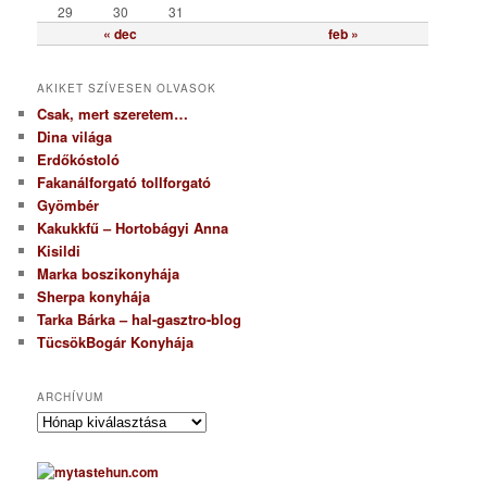
29
30
31
« dec
feb »
AKIKET SZÍVESEN OLVASOK
Csak, mert szeretem…
Dina világa
Erdőkóstoló
Fakanálforgató tollforgató
Gyömbér
Kakukkfű – Hortobágyi Anna
Kisildi
Marka boszikonyhája
Sherpa konyhája
Tarka Bárka – hal-gasztro-blog
TücsökBogár Konyhája
ARCHÍVUM
A
r
c
h