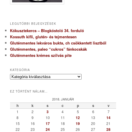
LEGUTÓBBI BEJEGYZÉSEK
Kókusztekercs – Blogkóstoló 34. forduló
Kossuth kifli, glutén- és tejmentesen
Gluténmentes lekváros bukta, ch csökkentett lisztből
Gluténmentes, paleo “cukros” fánkocskák
Gluténmentes krémes szilvás pite
KATEGÓRIA
K
a
t
EZ TÖRTÉNT NÁLAM…
e
g
2018. JANUÁR
ó
h
k
s
c
p
s
v
r
1
2
3
4
5
6
7
i
8
9
10
11
12
13
14
a
15
16
17
18
19
20
21
22
23
24
25
26
27
28