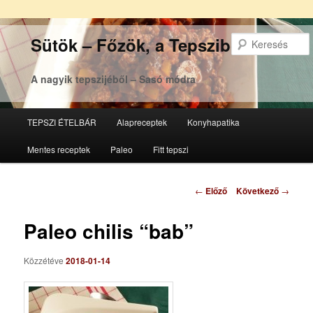
Sütök – Főzök, a Tepsziből
A nagyik tepszijéből – Sasó módra
Főmenü
TEPSZI ÉTELBÁR
Alapreceptek
Konyhapatika
Tovább
Tovább
Mentes receptek
Paleo
Fitt tepszi
az
a
elsődleges
másodlagos
Bejegyzés
←
Előző
Következő
→
navigáció
tartalomra
tartalomra
Paleo chilis “bab”
Közzétéve
2018-01-14