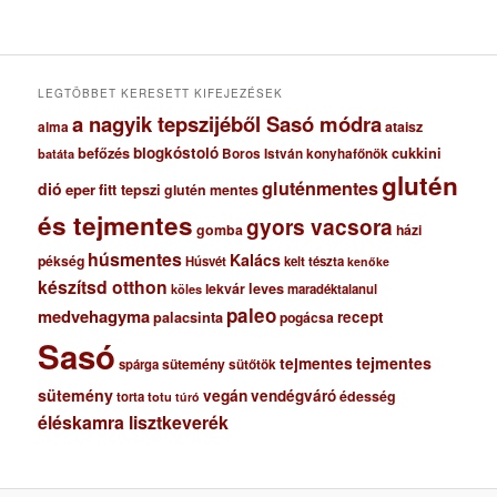
í
v
u
m
LEGTÖBBET KERESETT KIFEJEZÉSEK
a nagyik tepszijéből Sasó módra
ataisz
alma
blogkóstoló
befőzés
cukkini
Boros István konyhafőnök
batáta
glutén
gluténmentes
dió
eper
fitt tepszi
glutén mentes
és tejmentes
gyors vacsora
gomba
házi
húsmentes
Kalács
pékség
Húsvét
kelt tészta
kenőke
készítsd otthon
lekvár
leves
maradéktalanul
köles
paleo
medvehagyma
recept
palacsinta
pogácsa
Sasó
tejmentes
tejmentes
sütemény
spárga
sütőtök
sütemény
vegán
vendégváró
édesség
torta
totu
túró
éléskamra lisztkeverék