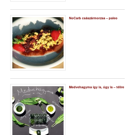
NoCarb császármorzsa – paleo
Medvehagyma így is, úgy is – télire