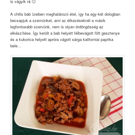
is vágyik rá 🙂
A chilis bab ízeiben meghatározó étel, így ha egy-két dologban
becsapjuk a szemünket, ami az étkezéseknél a másik
legfontosabb szervünk, nem is olyan ördöngösség az
elkészítése. Így került a bab helyett félbevágott főtt gesztenye
és a kukorica helyett apróra vágott sárga kaliforniai paprika
bele…