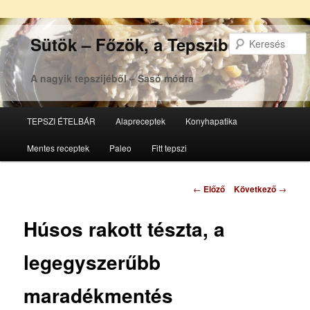
Sütök – Főzök, a Tepsziből
A nagyik tepszijéből – Sasó módra
Főmenü
TEPSZI ÉTELBÁR
Alapreceptek
Konyhapatika
Tovább
Tovább
Mentes receptek
Paleo
Fitt tepszi
az
a
elsődleges
másodlagos
Bejegyzés
←
Előző
Következő
→
navigáció
tartalomra
tartalomra
Húsos rakott tészta, a
legegyszerűbb
maradékmentés