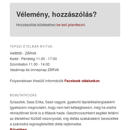
Vélemény, hozzászólás?
Hozzászólás küldéséhez
be kell jelentkezni
.
TEPSZI ÉTELBÁR NYITVA:
Hétfőtől - ZÁRVA
Kedd - Péntekig 11.00 - 17.00
Szombaton 11.00 - 14.00
Vasárnap és ünnepnap ZÁRVA
Folyamatosan frissülő információk
Facebook oldalunkon
.
BEMUTATKOZÁS
Sziasztok, Sass Erika, Sasó vagyok, gyakorló táplálékallergiásként
igyekszem megmutatni, hogy nem kell kétségbeesni, még ha elsőre
rémisztőnek tűnik is a tiltások hada. Gasztrocoachként segítek feltárni
az ételekhez fűződő viszonyodat, míg diétás szakácsként, bevezetlek
a számodra legmegfelelőbb diéta rejtelmeibe.
Bővebben