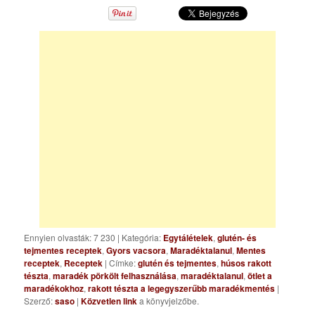
Ennyien olvasták: 7 230
|
Kategória:
Egytálételek
,
glutén- és
tejmentes receptek
,
Gyors vacsora
,
Maradéktalanul
,
Mentes
receptek
,
Receptek
| Címke:
glutén és tejmentes
,
húsos rakott
tészta
,
maradék pörkölt felhasználása
,
maradéktalanul
,
ötlet a
maradékokhoz
,
rakott tészta a legegyszerűbb maradékmentés
|
Szerző:
saso
|
Közvetlen link
a könyvjelzőbe.