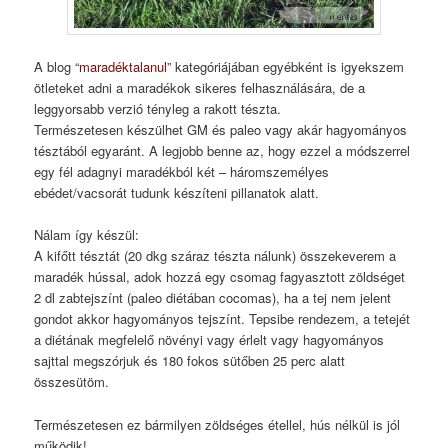
A blog “
maradéktalanul
” kategóriájában egyébként is igyekszem
ötleteket adni a maradékok sikeres felhasználására, de a
leggyorsabb verzió tényleg a rakott tészta.
Természetesen készülhet GM és paleo vagy akár hagyományos
tésztából egyaránt. A legjobb benne az, hogy ezzel a módszerrel
egy fél adagnyi maradékból két – háromszemélyes
ebédet/vacsorát tudunk készíteni pillanatok alatt.
Nálam így készül:
A kifőtt tésztát (20 dkg száraz tészta nálunk) összekeverem a
maradék hússal, adok hozzá egy csomag fagyasztott zöldséget
2 dl zabtejszínt (paleo diétában cocomas), ha a tej nem jelent
gondot akkor hagyományos tejszínt. Tepsibe rendezem, a tetejét
a diétának megfelelő növényi vagy érlelt vagy hagyományos
sajttal megszórjuk és 180 fokos sütőben 25 perc alatt
összesütöm.
Természetesen ez bármilyen zöldséges étellel, hús nélkül is jól
működik!