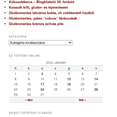
Kókusztekercs – Blogkóstoló 34. forduló
Kossuth kifli, glutén- és tejmentesen
Gluténmentes lekváros bukta, ch csökkentett lisztből
Gluténmentes, paleo “cukros” fánkocskák
Gluténmentes krémes szilvás pite
KATEGÓRIA
K
a
t
EZ TÖRTÉNT NÁLAM…
e
g
2018. JANUÁR
ó
h
k
s
c
p
s
v
r
1
2
3
4
5
6
7
i
8
9
10
11
12
13
14
a
15
16
17
18
19
20
21
22
23
24
25
26
27
28
29
30
31
« dec
feb »
AKIKET SZÍVESEN OLVASOK