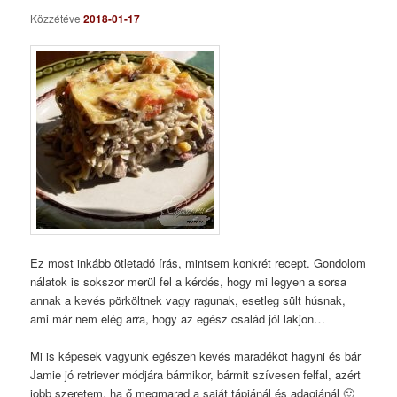
Közzétéve
2018-01-17
Ez most inkább ötletadó írás, mintsem konkrét recept. Gondolom
nálatok is sokszor merül fel a kérdés, hogy mi legyen a sorsa
annak a kevés pörköltnek vagy ragunak, esetleg sült húsnak,
ami már nem elég arra, hogy az egész család jól lakjon…
Mi is képesek vagyunk egészen kevés maradékot hagyni és bár
Jamie jó retriever módjára bármikor, bármit szívesen felfal, azért
jobb szeretem, ha ő megmarad a saját tápjánál és adagjánál 🙂