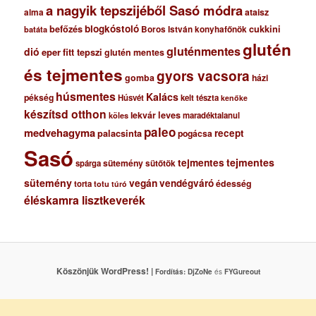
a nagyik tepszijéből Sasó módra
ataisz
alma
blogkóstoló
befőzés
cukkini
Boros István konyhafőnök
batáta
glutén
gluténmentes
dió
eper
fitt tepszi
glutén mentes
és tejmentes
gyors vacsora
gomba
házi
húsmentes
Kalács
pékség
Húsvét
kelt tészta
kenőke
készítsd otthon
lekvár
leves
maradéktalanul
köles
paleo
medvehagyma
recept
palacsinta
pogácsa
Sasó
tejmentes
tejmentes
sütemény
spárga
sütőtök
sütemény
vegán
vendégváró
édesség
torta
totu
túró
éléskamra lisztkeverék
Köszönjük WordPress! |
Fordítás:
DjZoNe
és
FYGureout