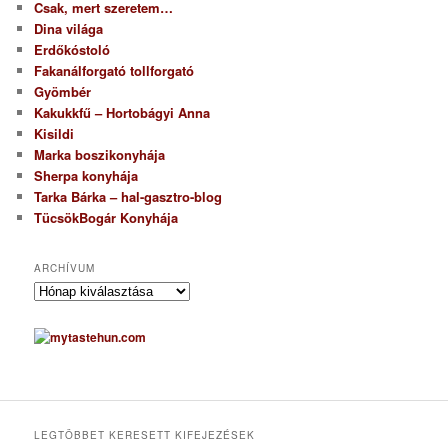
Csak, mert szeretem…
Dina világa
Erdőkóstoló
Fakanálforgató tollforgató
Gyömbér
Kakukkfű – Hortobágyi Anna
Kisildi
Marka boszikonyhája
Sherpa konyhája
Tarka Bárka – hal-gasztro-blog
TücsökBogár Konyhája
ARCHÍVUM
A
r
c
h
í
v
u
m
LEGTÖBBET KERESETT KIFEJEZÉSEK