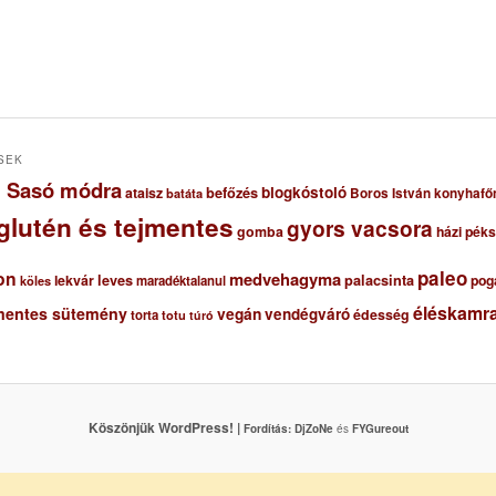
SEK
ől Sasó módra
blogkóstoló
ataisz
befőzés
Boros István konyhafő
batáta
glutén és tejmentes
gyors vacsora
gomba
házi pék
paleo
on
medvehagyma
lekvár
leves
palacsinta
pog
maradéktalanul
köles
éléskamra
mentes sütemény
vegán
vendégváró
édesség
torta
totu
túró
Köszönjük WordPress! |
Fordítás:
DjZoNe
és
FYGureout