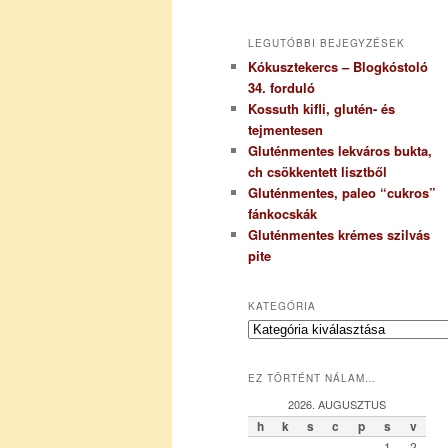
LEGUTÓBBI BEJEGYZÉSEK
Kókusztekercs – Blogkóstoló
34. forduló
Kossuth kifli, glutén- és
tejmentesen
Gluténmentes lekváros bukta,
ch csökkentett lisztből
Gluténmentes, paleo “cukros”
fánkocskák
Gluténmentes krémes szilvás
pite
KATEGÓRIA
K
a
t
EZ TÖRTÉNT NÁLAM…
e
g
2026. AUGUSZTUS
ó
h
k
s
c
p
s
v
r
1
2