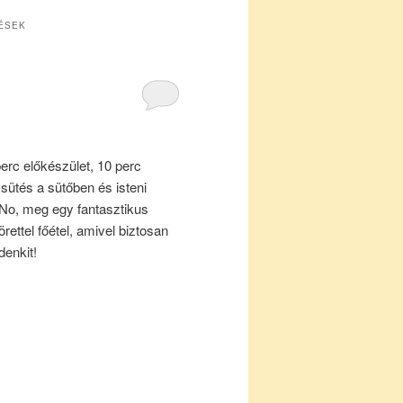
ÉSEK
erc előkészület, 10 perc
 sütés a sütőben és isteni
No, meg egy fantasztikus
örettel főétel, amivel biztosan
denkit!