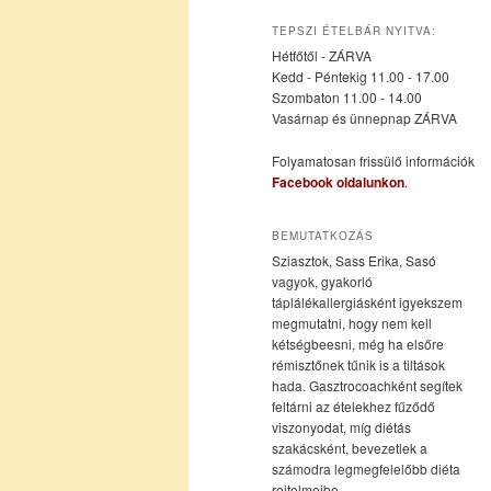
az
a
TEPSZI ÉTELBÁR NYITVA:
Hétfőtől - ZÁRVA
elsődleges
másodlagos
Kedd - Péntekig 11.00 - 17.00
Szombaton 11.00 - 14.00
Vasárnap és ünnepnap ZÁRVA
tartalomra
tartalomra
Folyamatosan frissülő információk
Facebook oldalunkon
.
BEMUTATKOZÁS
Sziasztok, Sass Erika, Sasó
vagyok, gyakorló
táplálékallergiásként igyekszem
megmutatni, hogy nem kell
kétségbeesni, még ha elsőre
rémisztőnek tűnik is a tiltások
hada. Gasztrocoachként segítek
feltárni az ételekhez fűződő
viszonyodat, míg diétás
szakácsként, bevezetlek a
számodra legmegfelelőbb diéta
rejtelmeibe.