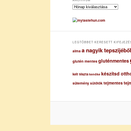
A
r
c
h
í
v
u
LEGTÖBBET KERESETT KIFEJEZÉ
m
a nagyik tepszijéb
alma
gluténmentes
glutén mentes
készítsd otth
kelt tészta
kenőke
tejmentes
tej
sütemény
sütőtök