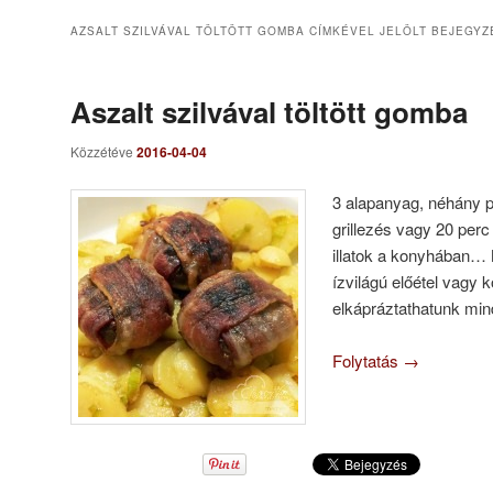
AZSALT SZILVÁVAL TÖLTÖTT GOMBA
CÍMKÉVEL JELÖLT BEJEGYZ
Aszalt szilvával töltött gomba
Közzétéve
2016-04-04
3 alapanyag, néhány p
grillezés vagy 20 perc
illatok a konyhában… 
ízvilágú előétel vagy k
elkápráztathatunk min
Folytatás
→