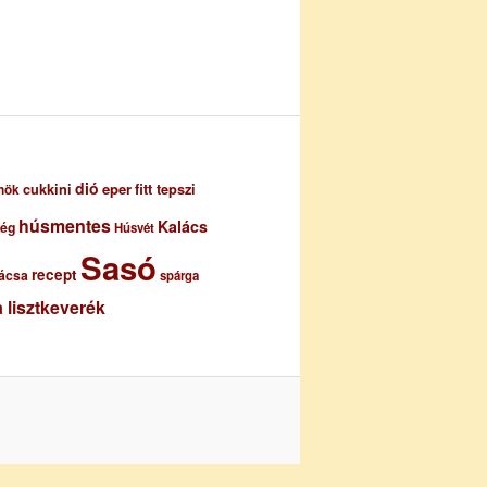
dió
eper
cukkini
fitt tepszi
nök
húsmentes
Kalács
ség
Húsvét
Sasó
recept
ácsa
spárga
 lisztkeverék