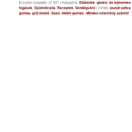
Ennyien olvasták: 12 957
|
Kategória:
Előételek
,
glutén- és tejmentes
fogások
,
Gyümölcsös
,
Receptek
,
Vendégváró
|
Címke:
aszalt szilva
gomba
,
grill ételek
,
Sasó
,
töltött gomba
|
Minden vélemény számít!