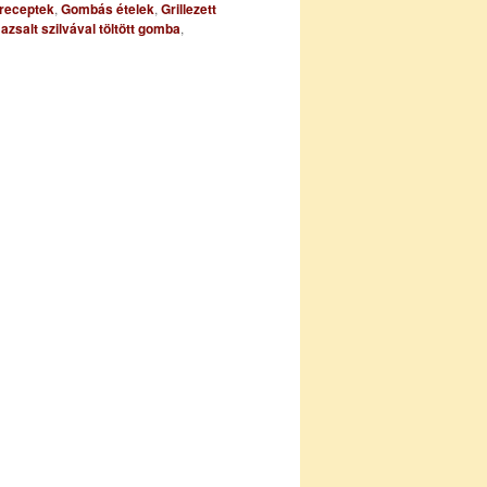
 receptek
,
Gombás ételek
,
Grillezett
,
azsalt szilvával töltött gomba
,