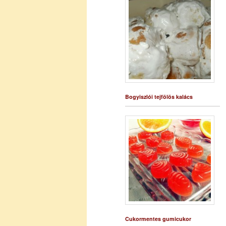
Bogyiszlói tejfölös kalács
Cukormentes gumicukor