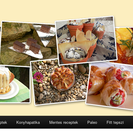
ptek
Konyhapatika
Mentes receptek
Paleo
Fitt tepszi