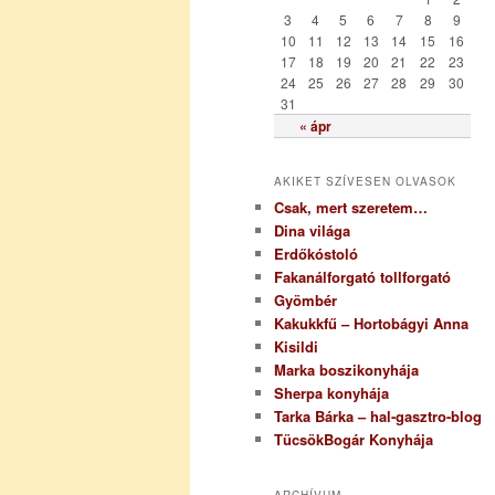
i
3
4
5
6
7
8
9
a
10
11
12
13
14
15
16
17
18
19
20
21
22
23
24
25
26
27
28
29
30
31
« ápr
AKIKET SZÍVESEN OLVASOK
Csak, mert szeretem…
Dina világa
Erdőkóstoló
Fakanálforgató tollforgató
Gyömbér
Kakukkfű – Hortobágyi Anna
Kisildi
Marka boszikonyhája
Sherpa konyhája
Tarka Bárka – hal-gasztro-blog
TücsökBogár Konyhája
ARCHÍVUM