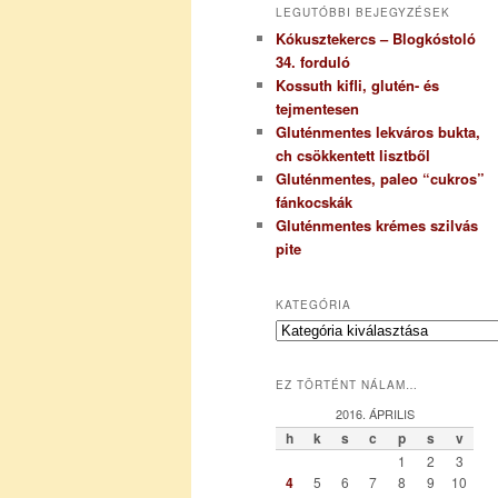
LEGUTÓBBI BEJEGYZÉSEK
Kókusztekercs – Blogkóstoló
34. forduló
Kossuth kifli, glutén- és
tejmentesen
Gluténmentes lekváros bukta,
ch csökkentett lisztből
Gluténmentes, paleo “cukros”
fánkocskák
Gluténmentes krémes szilvás
pite
KATEGÓRIA
K
a
t
EZ TÖRTÉNT NÁLAM…
e
g
2016. ÁPRILIS
ó
h
k
s
c
p
s
v
r
1
2
3
i
4
5
6
7
8
9
10