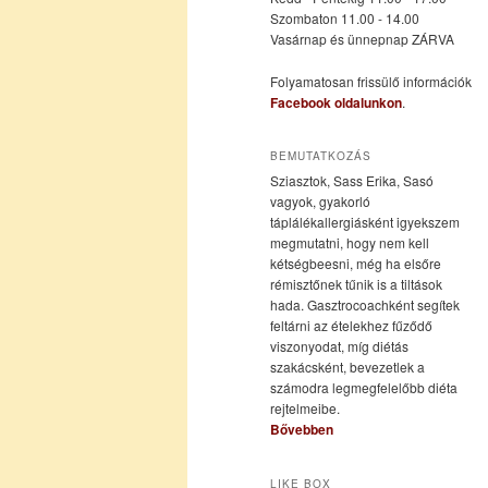
Szombaton 11.00 - 14.00
Vasárnap és ünnepnap ZÁRVA
tartalomra
tartalomra
Folyamatosan frissülő információk
Facebook oldalunkon
.
BEMUTATKOZÁS
Sziasztok, Sass Erika, Sasó
vagyok, gyakorló
táplálékallergiásként igyekszem
megmutatni, hogy nem kell
kétségbeesni, még ha elsőre
rémisztőnek tűnik is a tiltások
hada. Gasztrocoachként segítek
feltárni az ételekhez fűződő
viszonyodat, míg diétás
szakácsként, bevezetlek a
számodra legmegfelelőbb diéta
rejtelmeibe.
Bővebben
LIKE BOX