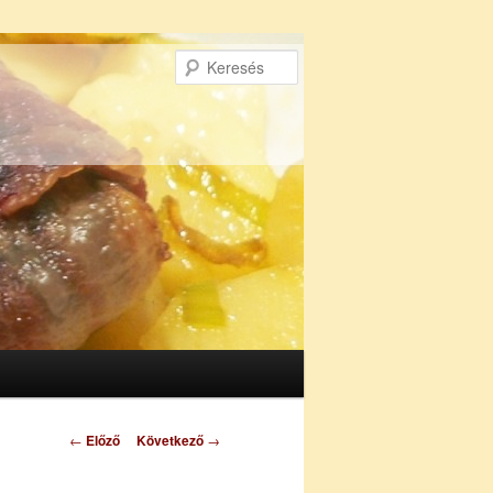
Keresés
Bejegyzés
←
Előző
Következő
→
navigáció