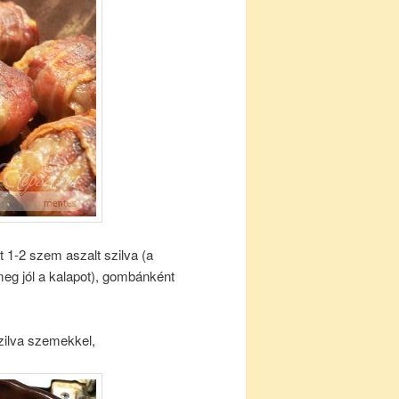
1-2 szem aszalt szilva (a
meg jól a kalapot), gombánként
zilva szemekkel,