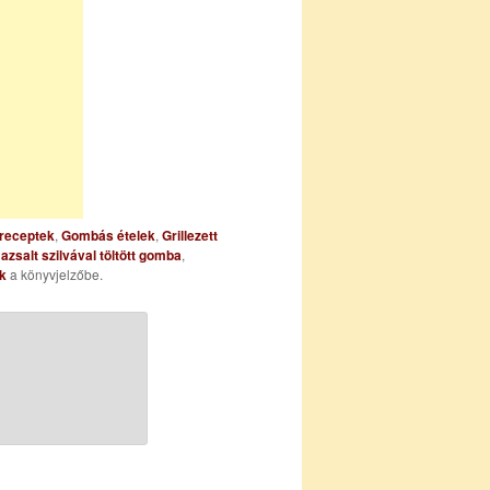
 receptek
,
Gombás ételek
,
Grillezett
,
azsalt szilvával töltött gomba
,
nk
a könyvjelzőbe.