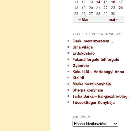
a
11
12
13
14
15
16
17
18
19
20
21
22
23
24
25
26
27
28
29
30
« Már
máj »
AKIKET SZÍVESEN OLVASOK
Csak, mert szeretem…
Dina világa
Erdőkóstoló
Fakanálforgató tollforgató
Gyömbér
Kakukkfű – Hortobágyi Anna
Kisildi
Marka boszikonyhája
Sherpa konyhája
Tarka Bárka – hal-gasztro-blog
TücsökBogár Konyhája
ARCHÍVUM
A
r