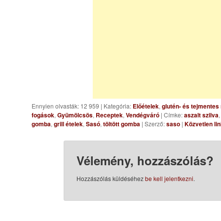
Ennyien olvasták: 12 959
|
Kategória:
Előételek
,
glutén- és tejmentes
fogások
,
Gyümölcsös
,
Receptek
,
Vendégváró
| Címke:
aszalt szilva
gomba
,
grill ételek
,
Sasó
,
töltött gomba
| Szerző:
saso
|
Közvetlen li
Vélemény, hozzászólás?
Hozzászólás küldéséhez
be kell jelentkezni
.