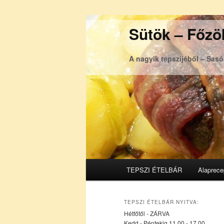
Sütök – Főzök
A nagyik tepszijéből – Sas
Főmenü
TEPSZI ÉTELBÁR
Alaprece
Tovább
Tovább
az
a
TEPSZI ÉTELBÁR NYITVA:
Hétfőtől - ZÁRVA
elsődleges
másodlagos
Kedd - Péntekig 11.00 - 17.00