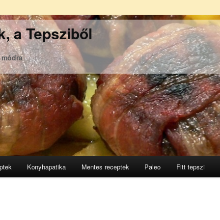
, a Tepsziből
ó módra
ptek
Konyhapatika
Mentes receptek
Paleo
Fitt tepszi