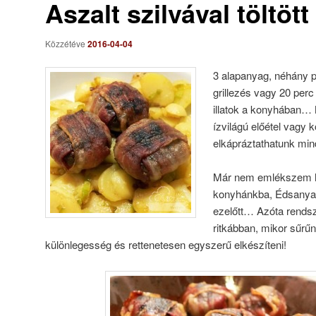
Aszalt szilvával töltö
Közzétéve
2016-04-04
3 alapanyag, néhány p
grillezés vagy 20 perc
illatok a konyhában… 
ízvilágú előétel vagy k
elkápráztathatunk min
Már nem emlékszem ho
konyhánkba, Édsanya h
ezelőtt… Azóta rendsz
ritkábban, mikor sűrűn
különlegesség és rettenetesen egyszerű elkészíteni!