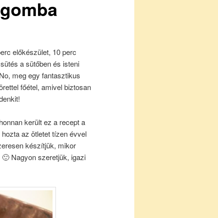
tt gomba
erc előkészület, 10 perc
 sütés a sütőben és isteni
No, meg egy fantasztikus
örettel főétel, amivel biztosan
denkit!
nnan került ez a recept a
ozta az ötletet tízen évvel
eresen készítjük, mikor
 🙂 Nagyon szeretjük, igazi