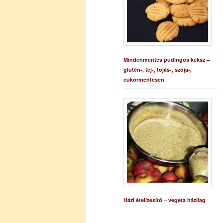
Mindenmentes pudingos keksz –
glutén-, tej-, tojás-, szója-,
cukormentesen
Házi ételízesítő – vegeta házilag