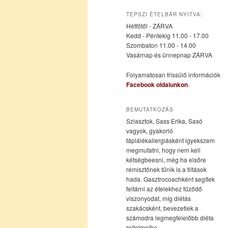
az
a
TEPSZI ÉTELBÁR NYITVA:
Hétfőtől - ZÁRVA
elsődleges
másodlagos
Kedd - Péntekig 11.00 - 17.00
Szombaton 11.00 - 14.00
Vasárnap és ünnepnap ZÁRVA
tartalomra
tartalomra
Folyamatosan frissülő információk
Facebook oldalunkon
.
BEMUTATKOZÁS
Sziasztok, Sass Erika, Sasó
vagyok, gyakorló
táplálékallergiásként igyekszem
megmutatni, hogy nem kell
kétségbeesni, még ha elsőre
rémisztőnek tűnik is a tiltások
hada. Gasztrocoachként segítek
feltárni az ételekhez fűződő
viszonyodat, míg diétás
szakácsként, bevezetlek a
számodra legmegfelelőbb diéta
rejtelmeibe.