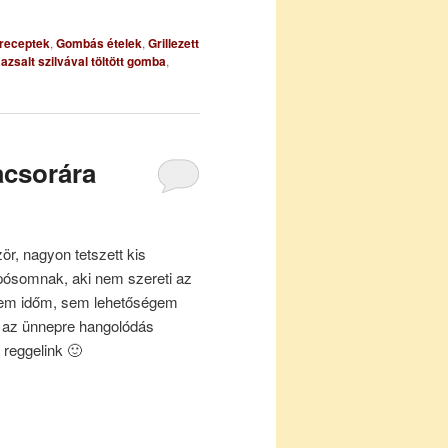
 receptek
,
Gombás ételek
,
Grillezett
,
azsalt szilvával töltött gomba
,
acsorára
ör, nagyon tetszett kis
pósomnak, aki nem szereti az
sem időm, sem lehetőségem
t az ünnepre hangolódás
 reggelink 🙂