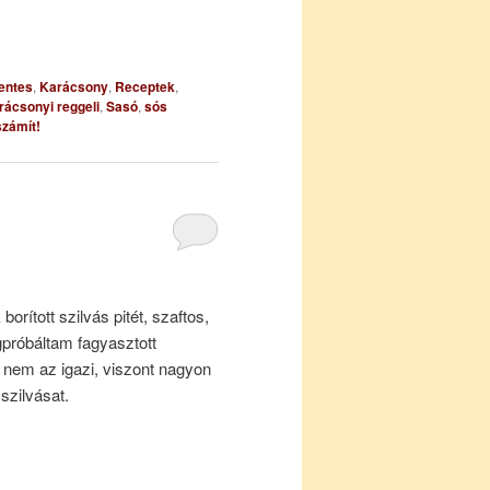
entes
,
Karácsony
,
Receptek
,
rácsonyi reggeli
,
Sasó
,
sós
zámít!
rított szilvás pitét, szaftos,
próbáltam fagyasztott
m, nem az igazi, viszont nagyon
szilvásat.