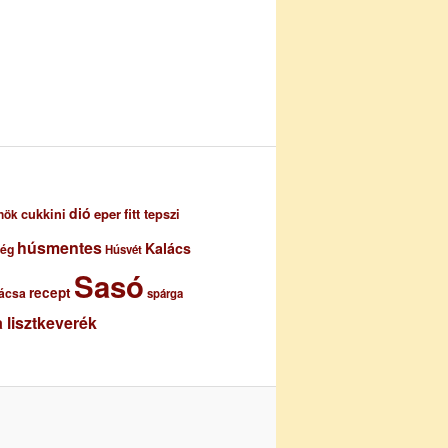
dió
eper
cukkini
fitt tepszi
nök
húsmentes
Kalács
ség
Húsvét
Sasó
recept
ácsa
spárga
 lisztkeverék