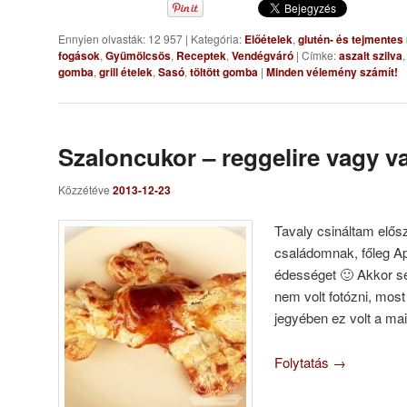
Ennyien olvasták: 12 957
|
Kategória:
Előételek
,
glutén- és tejmentes
fogások
,
Gyümölcsös
,
Receptek
,
Vendégváró
|
Címke:
aszalt szilva
gomba
,
grill ételek
,
Sasó
,
töltött gomba
|
Minden vélemény számít!
Szaloncukor – reggelire vagy v
Közzétéve
2013-12-23
Tavaly csináltam elősz
családomnak, főleg A
édességet 🙂 Akkor 
nem volt fotózni, mos
jegyében ez volt a mai
Folytatás
→