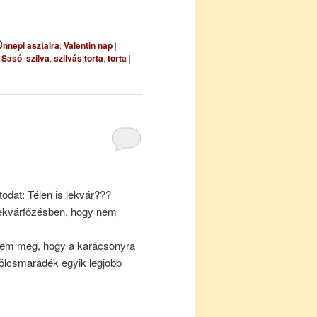
Ünnepi asztalra
,
Valentin nap
|
,
Sasó
,
szilva
,
szilvás torta
,
torta
|
odat: Télen is lekvár???
 lekvárfőzésben, hogy nem
zem meg, hogy a karácsonyra
ölcsmaradék egyik legjobb