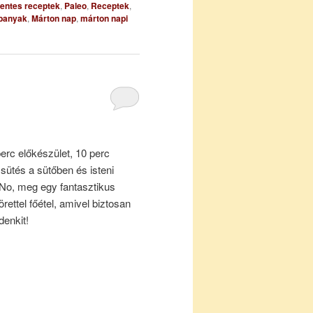
entes receptek
,
Paleo
,
Receptek
,
ibanyak
,
Márton nap
,
márton napi
erc előkészület, 10 perc
 sütés a sütőben és isteni
No, meg egy fantasztikus
örettel főétel, amivel biztosan
denkit!