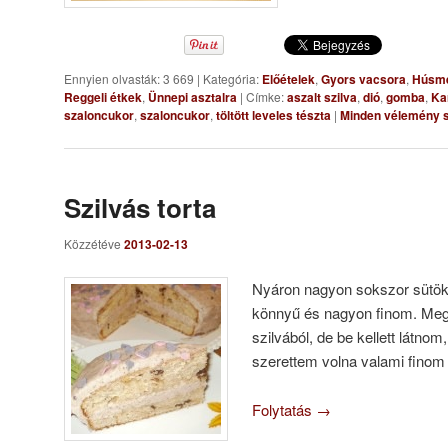
Ennyien olvasták: 3 669
|
Kategória:
Előételek
,
Gyors vacsora
,
Húsm
Reggeli étkek
,
Ünnepi asztalra
|
Címke:
aszalt szilva
,
dió
,
gomba
,
Ka
szaloncukor
,
szaloncukor
,
töltött leveles tészta
|
Minden vélemény s
Szilvás torta
Közzétéve
2013-02-13
Nyáron nagyon sokszor sütök bo
könnyű és nagyon finom. Meg
szilvából, de be kellett látno
szerettem volna valami finom 
Folytatás
→