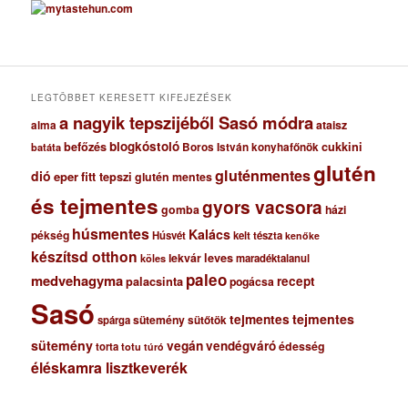
h
í
v
u
m
LEGTÖBBET KERESETT KIFEJEZÉSEK
a nagyik tepszijéből Sasó módra
ataisz
alma
blogkóstoló
befőzés
cukkini
Boros István konyhafőnök
batáta
glutén
gluténmentes
dió
eper
fitt tepszi
glutén mentes
és tejmentes
gyors vacsora
gomba
házi
húsmentes
Kalács
pékség
Húsvét
kelt tészta
kenőke
készítsd otthon
lekvár
leves
maradéktalanul
köles
paleo
medvehagyma
recept
palacsinta
pogácsa
Sasó
tejmentes
tejmentes
sütemény
spárga
sütőtök
sütemény
vegán
vendégváró
édesség
torta
totu
túró
éléskamra lisztkeverék