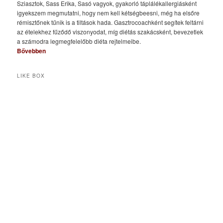
Sziasztok, Sass Erika, Sasó vagyok, gyakorló táplálékallergiásként
igyekszem megmutatni, hogy nem kell kétségbeesni, még ha elsőre
rémisztőnek tűnik is a tiltások hada. Gasztrocoachként segítek feltárni
az ételekhez fűződő viszonyodat, míg diétás szakácsként, bevezetlek
a számodra legmegfelelőbb diéta rejtelmeibe.
Bővebben
LIKE BOX