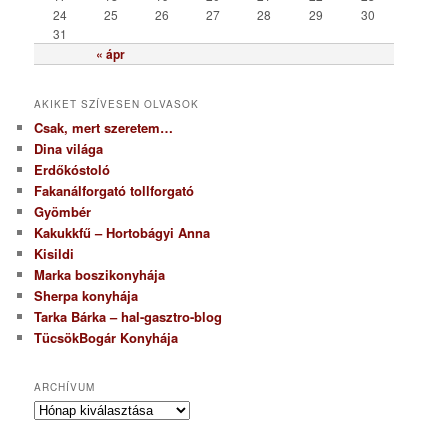
24
25
26
27
28
29
30
31
« ápr
AKIKET SZÍVESEN OLVASOK
Csak, mert szeretem…
Dina világa
Erdőkóstoló
Fakanálforgató tollforgató
Gyömbér
Kakukkfű – Hortobágyi Anna
Kisildi
Marka boszikonyhája
Sherpa konyhája
Tarka Bárka – hal-gasztro-blog
TücsökBogár Konyhája
ARCHÍVUM
A
r
c