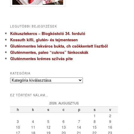
LEGUTÓBBI BEJEGYZÉSEK
Kókusztekercs – Blogkóstoló 34. forduló
Kossuth kifli, glutén- és tejmentesen
Gluténmentes lekváros bukta, ch csökkentett lisztből
Gluténmentes, paleo “cukros” fánkocskák
Gluténmentes krémes szilvás pite
KATEGÓRIA
K
a
t
EZ TÖRTÉNT NÁLAM…
e
g
2026. AUGUSZTUS
ó
h
k
s
c
p
s
v
r
1
2
i
3
4
5
6
7
8
9
a
10
11
12
13
14
15
16
17
18
19
20
21
22
23