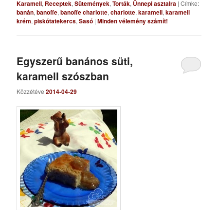
Karamell
,
Receptek
,
Sütemények
,
Torták
,
Ünnepi asztalra
|
Címke:
banán
,
banoffe
,
banoffe charlotte
,
charlotte
,
karamell
,
karamell
krém
,
piskótatekercs
,
Sasó
|
Minden vélemény számít!
Egyszerű banános süti,
karamell szószban
Közzétéve
2014-04-29