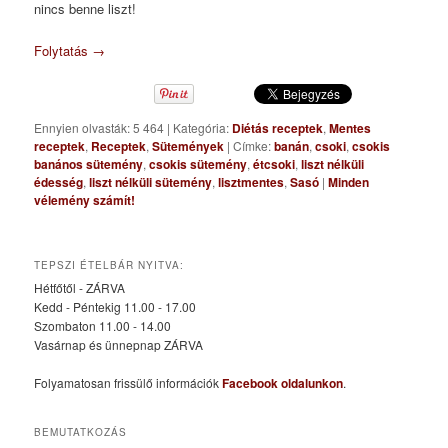
nincs benne liszt!
Folytatás
→
Ennyien olvasták: 5 464
|
Kategória:
Diétás receptek
,
Mentes
receptek
,
Receptek
,
Sütemények
|
Címke:
banán
,
csoki
,
csokis
banános sütemény
,
csokis sütemény
,
étcsoki
,
liszt nélküli
édesség
,
liszt nélküli sütemény
,
lisztmentes
,
Sasó
|
Minden
vélemény számít!
TEPSZI ÉTELBÁR NYITVA:
Hétfőtől - ZÁRVA
Kedd - Péntekig 11.00 - 17.00
Szombaton 11.00 - 14.00
Vasárnap és ünnepnap ZÁRVA
Folyamatosan frissülő információk
Facebook oldalunkon
.
BEMUTATKOZÁS