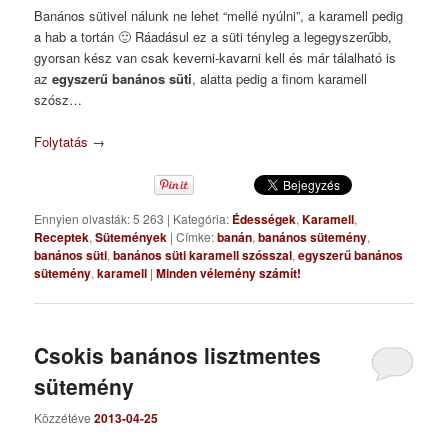
Banános sütivel nálunk ne lehet “mellé nyúlni”, a karamell pedig
a hab a tortán 🙂 Ráadásul ez a süti tényleg a legegyszerűbb,
gyorsan kész van csak keverni-kavarni kell és már tálalható is
az
egyszerű banános süti
, alatta pedig a finom karamell
szósz…
Folytatás
→
Ennyien olvasták: 5 263
|
Kategória:
Édességek
,
Karamell
,
Receptek
,
Sütemények
|
Címke:
banán
,
banános sütemény
,
banános süti
,
banános süti karamell szósszal
,
egyszerű banános
sütemény
,
karamell
|
Minden vélemény számít!
Csokis banános lisztmentes
sütemény
Közzétéve
2013-04-25