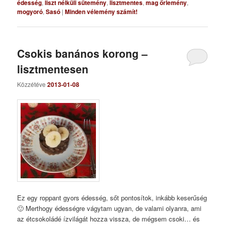
édesség
,
liszt nélküli sütemény
,
lisztmentes
,
mag őrlemény
,
mogyoró
,
Sasó
|
Minden vélemény számít!
Csokis banános korong –
lisztmentesen
Közzétéve
2013-01-08
Ez egy roppant gyors édesség, sőt pontosítok, inkább keserűség
🙂 Merthogy édességre vágytam ugyan, de valami olyanra, ami
az étcsokoládé ízvilágát hozza vissza, de mégsem csoki… és