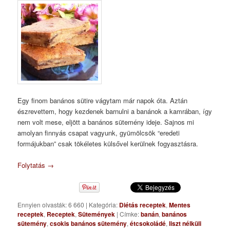
Egy finom banános sütire vágytam már napok óta. Aztán
észrevettem, hogy kezdenek barnulni a banánok a kamrában, így
nem volt mese, eljött a banános sütemény ideje. Sajnos mi
amolyan finnyás csapat vagyunk, gyümölcsök “eredeti
formájukban” csak tökéletes külsővel kerülnek fogyasztásra.
Folytatás
→
Ennyien olvasták: 6 660
|
Kategória:
Diétás receptek
,
Mentes
receptek
,
Receptek
,
Sütemények
|
Címke:
banán
,
banános
sütemény
,
csokis banános sütemény
,
étcsokoládé
,
liszt nélküli