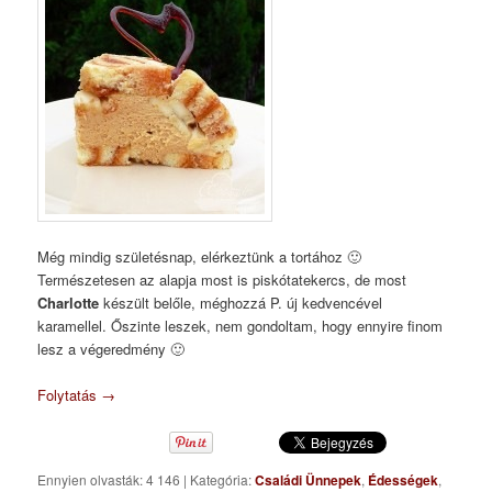
Még mindig születésnap, elérkeztünk a tortához 🙂
Természetesen az alapja most is piskótatekercs, de most
Charlotte
készült belőle, méghozzá P. új kedvencével
karamellel. Őszinte leszek, nem gondoltam, hogy ennyire finom
lesz a végeredmény 🙂
Folytatás
→
Ennyien olvasták: 4 146
|
Kategória:
Családi Ünnepek
,
Édességek
,