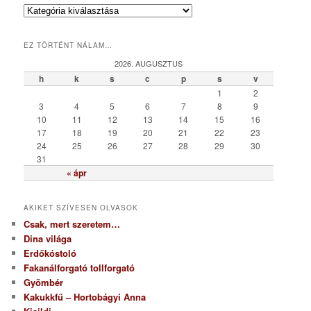
K
a
t
EZ TÖRTÉNT NÁLAM…
e
g
2026. AUGUSZTUS
ó
h
k
s
c
p
s
v
r
1
2
i
3
4
5
6
7
8
9
a
10
11
12
13
14
15
16
17
18
19
20
21
22
23
24
25
26
27
28
29
30
31
« ápr
AKIKET SZÍVESEN OLVASOK
Csak, mert szeretem…
Dina világa
Erdőkóstoló
Fakanálforgató tollforgató
Gyömbér
Kakukkfű – Hortobágyi Anna