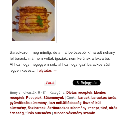
Barackozom még mindig, de a mai befőzésből kimaradt néhány
fél barack, már nem voltak igaziak, nem kerültek a lekvárba.
Ahhoz hogy megegyem sok, ahhoz hogy igazi barackos süti
legyen kevés…
Folytatás
→
Ennyien olvasták: 6 481
|
Kategória:
Diétás receptek
,
Mentes
receptek
,
Receptek
,
Sütemények
|
Címke:
barack
,
barackos túrós
,
gyümölcsös sütemény
,
liszt nélküli édesség
,
liszt nélküli
sütemény
,
őszibarack
,
őszibarackos sütemény
,
recept
,
túró
,
túrós
édesség
,
túrós sütemény
|
Minden vélemény számít!