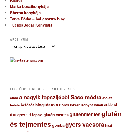
Kisildi
Marka boszikonyhája
Sherpa konyhája
Tarka Bárka – hal-gasztro-blog
TücsökBogár Konyhája
ARCHÍVUM
A
r
c
h
í
v
u
m
LEGTÖBBET KERESETT KIFEJEZÉSEK
a nagyik tepszijéből Sasó módra
ataisz
alma
blogkóstoló
befőzés
cukkini
Boros István konyhafőnök
batáta
glutén
gluténmentes
dió
eper
fitt tepszi
glutén mentes
és tejmentes
gyors vacsora
gomba
házi