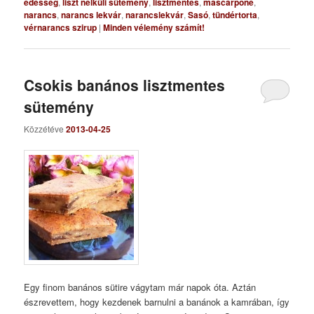
édesség
,
liszt nélküli sütemény
,
lisztmentes
,
mascarpone
,
narancs
,
narancs lekvár
,
narancslekvár
,
Sasó
,
tündértorta
,
vérnarancs szirup
|
Minden vélemény számít!
Csokis banános lisztmentes
sütemény
Közzétéve
2013-04-25
Egy finom banános sütire vágytam már napok óta. Aztán
észrevettem, hogy kezdenek barnulni a banánok a kamrában, így