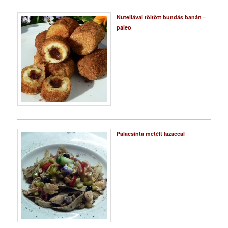
Nutellával töltött bundás banán –
paleo
Palacsinta metélt lazaccal