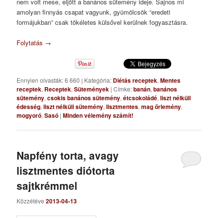
nem volt mese, eljött a banános sütemény ideje. Sajnos mi
amolyan finnyás csapat vagyunk, gyümölcsök “eredeti
formájukban” csak tökéletes külsővel kerülnek fogyasztásra.
Folytatás
→
Ennyien olvasták: 6 660
|
Kategória:
Diétás receptek
,
Mentes
receptek
,
Receptek
,
Sütemények
|
Címke:
banán
,
banános
sütemény
,
csokis banános sütemény
,
étcsokoládé
,
liszt nélküli
édesség
,
liszt nélküli sütemény
,
lisztmentes
,
mag őrlemény
,
mogyoró
,
Sasó
|
Minden vélemény számít!
Napfény torta, avagy
lisztmentes diótorta
sajtkrémmel
Közzétéve
2013-04-13