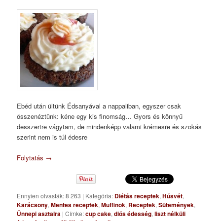
Ebéd után ültünk Édsanyával a nappaliban, egyszer csak
összenéztünk: kéne egy kis finomság… Gyors és könnyű
desszertre vágytam, de mindenképp valami krémesre és szokás
szerint nem is túl édesre
Folytatás
→
Ennyien olvasták: 8 263
|
Kategória:
Diétás receptek
,
Húsvét
,
Karácsony
,
Mentes receptek
,
Muffinok
,
Receptek
,
Sütemények
,
Ünnepi asztalra
|
Címke:
cup cake
,
diós édesség
,
liszt nélküli