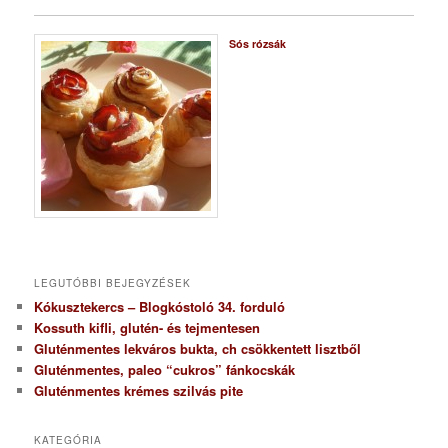
Sós rózsák
LEGUTÓBBI BEJEGYZÉSEK
Kókusztekercs – Blogkóstoló 34. forduló
Kossuth kifli, glutén- és tejmentesen
Gluténmentes lekváros bukta, ch csökkentett lisztből
Gluténmentes, paleo “cukros” fánkocskák
Gluténmentes krémes szilvás pite
KATEGÓRIA