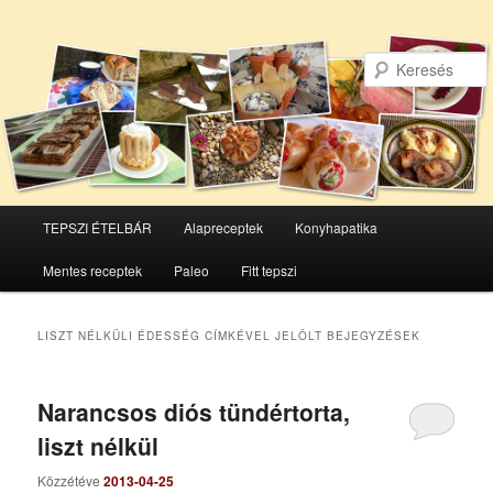
Főmenü
TEPSZI ÉTELBÁR
Alapreceptek
Konyhapatika
Tovább
Tovább
Mentes receptek
Paleo
Fitt tepszi
az
a
elsődleges
másodlagos
LISZT NÉLKÜLI ÉDESSÉG
CÍMKÉVEL JELÖLT BEJEGYZÉSEK
tartalomra
tartalomra
Narancsos diós tündértorta,
liszt nélkül
Közzétéve
2013-04-25