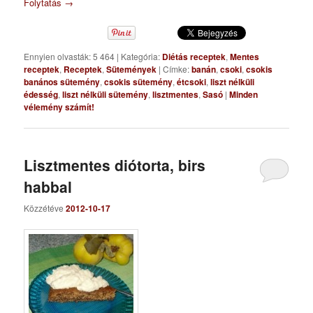
Folytatás
→
Ennyien olvasták: 5 464
|
Kategória:
Diétás receptek
,
Mentes
receptek
,
Receptek
,
Sütemények
|
Címke:
banán
,
csoki
,
csokis
banános sütemény
,
csokis sütemény
,
étcsoki
,
liszt nélküli
édesség
,
liszt nélküli sütemény
,
lisztmentes
,
Sasó
|
Minden
vélemény számít!
Lisztmentes diótorta, birs
habbal
Közzétéve
2012-10-17