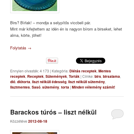
Birs? Bírlak! – mondja a selypítős viccbeli pár.
Mint már kifejtettem az idén én is nagyon bírom a birseket, lehet
alma, körte, jöhet!
Folytatás
→
Ennyien olvasták: 4 173
|
Kategória:
Diétás receptek
,
Mentes
receptek
,
Receptek
,
Sütemények
,
Torták
|
Címke:
birs
,
birsalama
,
dió
,
diótorta
,
liszt nélküli édesség
,
liszt nélküli sütemény
,
lisztmentes
,
Sasó
,
sütemény
,
torta
|
Minden vélemény számít!
Barackos túrós – liszt nélkül
Közzétéve
2012-08-18