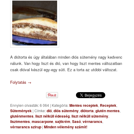
A diótorta és úgy általában minden diós sütemény nagy kedvenc
nálunk. Van hogy liszt és dió, van hogy liszt mentes változatban
csak dióval készül egy-egy süti. Ez a torta az utóbbi változat.
Folytatás
→
Ennyien olvasták: 6 064
|
Kategória:
Mentes receptek
,
Receptek
,
Sütemények
|
Címke:
dió
,
diós sütemény
,
diótorta
,
glutén mentes
,
gluténmentes
,
liszt nélküli édesség
,
liszt nélküli sütemény
,
lisztmentes
,
mascarpone
,
sajtkrém
,
Sasó
,
vérnarancs
,
vérnarancs szirup
|
Minden vélemény számít!