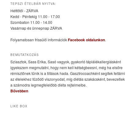
TEPSZI ÉTELBÁR NYITVA:
Hétfőtől - ZÁRVA
Kedd - Péntekig 11.00 - 17.00
Szombaton 11.00 - 14.00
Vasárnap és ünnepnap ZÁRVA
Folyamatosan frissülő információk
Facebook oldalunkon
.
BEMUTATKOZÁS
Sziasztok, Sass Erika, Sasó vagyok, gyakorló táplálékallergiásként
igyekszem megmutatni, hogy nem kell kétségbeesni, még ha elsőre
rémisztőnek tűnik is a tiltások hada. Gasztrocoachként segítek feltárni
az ételekhez fűződő viszonyodat, míg diétás szakácsként, bevezetlek
a számodra legmegfelelőbb diéta rejtelmeibe.
Bővebben
LIKE BOX