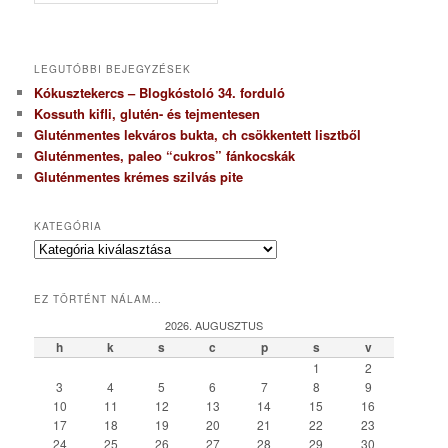
LEGUTÓBBI BEJEGYZÉSEK
Kókusztekercs – Blogkóstoló 34. forduló
Kossuth kifli, glutén- és tejmentesen
Gluténmentes lekváros bukta, ch csökkentett lisztből
Gluténmentes, paleo “cukros” fánkocskák
Gluténmentes krémes szilvás pite
KATEGÓRIA
K
a
t
EZ TÖRTÉNT NÁLAM…
e
g
2026. AUGUSZTUS
ó
h
k
s
c
p
s
v
r
1
2
i
3
4
5
6
7
8
9
a
10
11
12
13
14
15
16
17
18
19
20
21
22
23
24
25
26
27
28
29
30