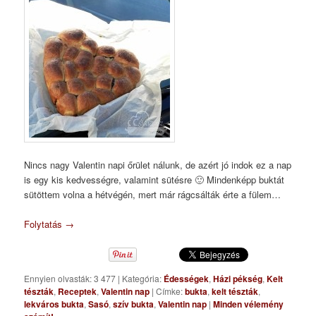
Nincs nagy Valentin napi őrület nálunk, de azért jó indok ez a nap
is egy kis kedvességre, valamint sütésre 🙂 Mindenképp buktát
sütöttem volna a hétvégén, mert már rágcsálták érte a fülem…
Folytatás
→
Ennyien olvasták: 3 477
|
Kategória:
Édességek
,
Házi pékség
,
Kelt
tészták
,
Receptek
,
Valentin nap
|
Címke:
bukta
,
kelt tészták
,
lekváros bukta
,
Sasó
,
szív bukta
,
Valentin nap
|
Minden vélemény