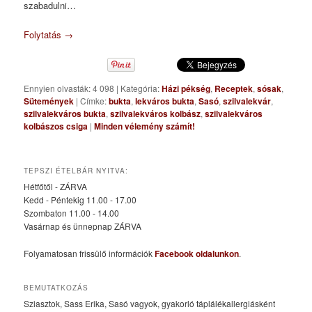
szabadulni…
Folytatás
→
Ennyien olvasták: 4 098
|
Kategória:
Házi pékség
,
Receptek
,
sósak
,
Sütemények
|
Címke:
bukta
,
lekváros bukta
,
Sasó
,
szilvalekvár
,
szilvalekváros bukta
,
szilvalekváros kolbász
,
szilvalekváros
kolbászos csiga
|
Minden vélemény számít!
TEPSZI ÉTELBÁR NYITVA:
Hétfőtől - ZÁRVA
Kedd - Péntekig 11.00 - 17.00
Szombaton 11.00 - 14.00
Vasárnap és ünnepnap ZÁRVA
Folyamatosan frissülő információk
Facebook oldalunkon
.
BEMUTATKOZÁS
Sziasztok, Sass Erika, Sasó vagyok, gyakorló táplálékallergiásként