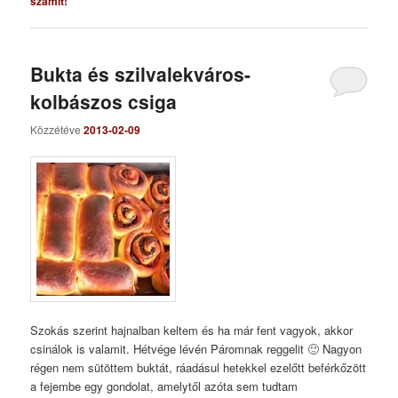
számít!
Bukta és szilvalekváros-
kolbászos csiga
Közzétéve
2013-02-09
Szokás szerint hajnalban keltem és ha már fent vagyok, akkor
csinálok is valamit. Hétvége lévén Páromnak reggelit 🙂 Nagyon
régen nem sütöttem buktát, ráadásul hetekkel ezelőtt beférkőzött
a fejembe egy gondolat, amelytől azóta sem tudtam