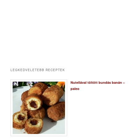
LEGKEDVELETEBB RECEPTEK
Nutellával töltött bundás banán –
paleo