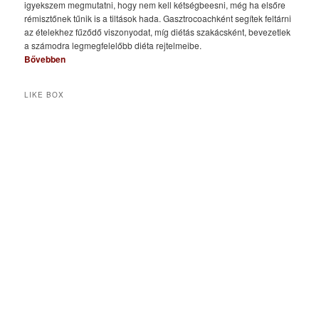
igyekszem megmutatni, hogy nem kell kétségbeesni, még ha elsőre
rémisztőnek tűnik is a tiltások hada. Gasztrocoachként segítek feltárni
az ételekhez fűződő viszonyodat, míg diétás szakácsként, bevezetlek
a számodra legmegfelelőbb diéta rejtelmeibe.
Bővebben
LIKE BOX