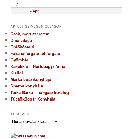
31
« ápr
AKIKET SZÍVESEN OLVASOK
Csak, mert szeretem…
Dina világa
Erdőkóstoló
Fakanálforgató tollforgató
Gyömbér
Kakukkfű – Hortobágyi Anna
Kisildi
Marka boszikonyhája
Sherpa konyhája
Tarka Bárka – hal-gasztro-blog
TücsökBogár Konyhája
ARCHÍVUM
A
r
c
h