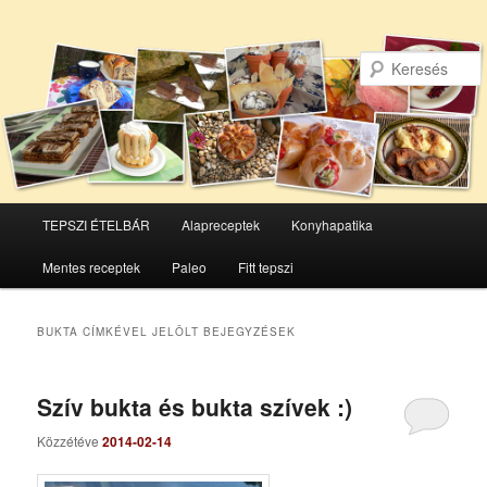
Főmenü
TEPSZI ÉTELBÁR
Alapreceptek
Konyhapatika
Tovább
Tovább
Mentes receptek
Paleo
Fitt tepszi
az
a
elsődleges
másodlagos
BUKTA
CÍMKÉVEL JELÖLT BEJEGYZÉSEK
tartalomra
tartalomra
Szív bukta és bukta szívek :)
Közzétéve
2014-02-14