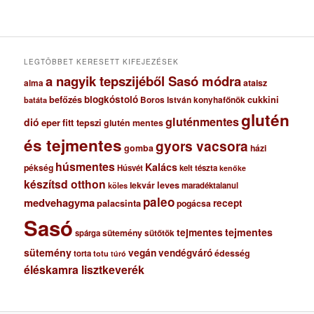
í
v
u
m
LEGTÖBBET KERESETT KIFEJEZÉSEK
a nagyik tepszijéből Sasó módra
ataisz
alma
blogkóstoló
befőzés
cukkini
Boros István konyhafőnök
batáta
glutén
gluténmentes
dió
eper
fitt tepszi
glutén mentes
és tejmentes
gyors vacsora
gomba
házi
húsmentes
Kalács
pékség
Húsvét
kelt tészta
kenőke
készítsd otthon
lekvár
leves
maradéktalanul
köles
paleo
medvehagyma
recept
palacsinta
pogácsa
Sasó
tejmentes
tejmentes
sütemény
spárga
sütőtök
sütemény
vegán
vendégváró
édesség
torta
totu
túró
éléskamra lisztkeverék