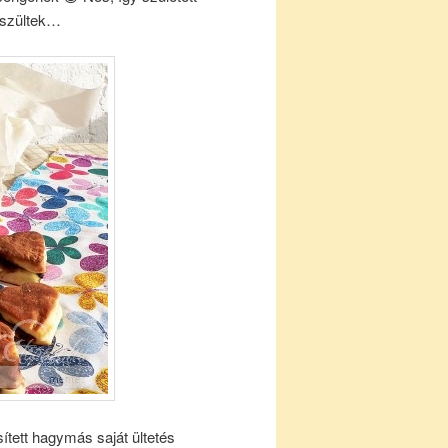
készültek…
tett hagymás saját ültetés