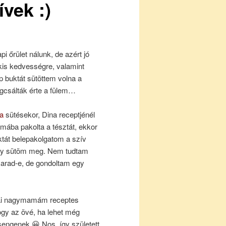
ívek :)
pi őrület nálunk, de azért jó
 kis kedvességre, valamint
 buktát sütöttem volna a
gcsálták érte a fülem…
ka
sütésekor, Dina receptjénél
rmába pakolta a tésztát, ekkor
buktát belepakolgatom a szív
gy sütöm meg. Nem tudtam
marad-e, de gondoltam egy
pai nagymamám receptes
ogy az övé, ha lehet még
sengenek 😀 Nos, így született