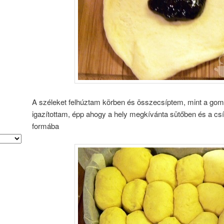
A széleket felhúztam körben és összecsíptem, mint a gomb
igazítottam, épp ahogy a hely megkívánta sütőben és a csí
formába