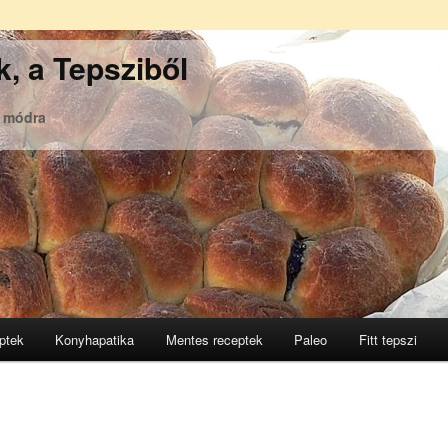
, a Tepsziből
ó módra
ptek
Konyhapatika
Mentes receptek
Paleo
Fitt tepszi