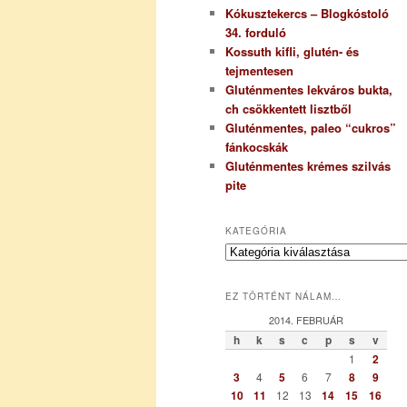
Kókusztekercs – Blogkóstoló
34. forduló
Kossuth kifli, glutén- és
tejmentesen
Gluténmentes lekváros bukta,
ch csökkentett lisztből
Gluténmentes, paleo “cukros”
fánkocskák
Gluténmentes krémes szilvás
pite
KATEGÓRIA
K
a
t
EZ TÖRTÉNT NÁLAM…
e
g
2014. FEBRUÁR
ó
h
k
s
c
p
s
v
r
1
2
i
3
4
5
6
7
8
9
a
10
11
12
13
14
15
16