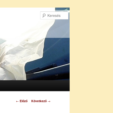
Keresés
Bejegyzés
←
Előző
Következő
→
navigáció