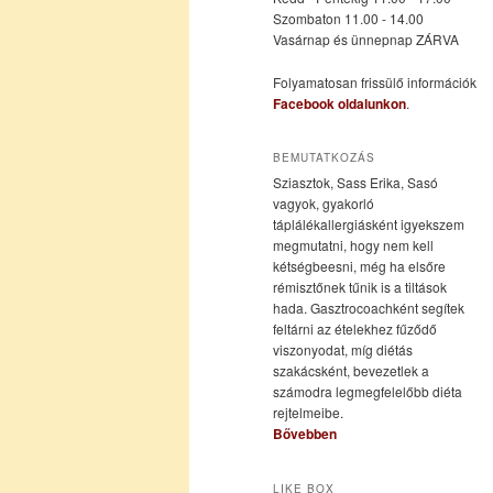
Szombaton 11.00 - 14.00
Vasárnap és ünnepnap ZÁRVA
tartalomra
tartalomra
Folyamatosan frissülő információk
Facebook oldalunkon
.
BEMUTATKOZÁS
Sziasztok, Sass Erika, Sasó
vagyok, gyakorló
táplálékallergiásként igyekszem
megmutatni, hogy nem kell
kétségbeesni, még ha elsőre
rémisztőnek tűnik is a tiltások
hada. Gasztrocoachként segítek
feltárni az ételekhez fűződő
viszonyodat, míg diétás
szakácsként, bevezetlek a
számodra legmegfelelőbb diéta
rejtelmeibe.
Bővebben
LIKE BOX