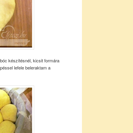
óc készítésnél, kicsit formára
péssel lefele beleraktam a