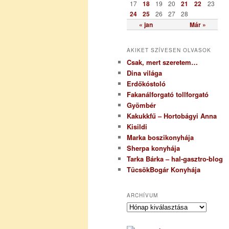
17
18
19
20
21
22
23
24
25
26
27
28
« jan
Már »
AKIKET SZÍVESEN OLVASOK
Csak, mert szeretem…
Dina világa
Erdőkóstoló
Fakanálforgató tollforgató
Gyömbér
Kakukkfű – Hortobágyi Anna
Kisildi
Marka boszikonyhája
Sherpa konyhája
Tarka Bárka – hal-gasztro-blog
TücsökBogár Konyhája
ARCHÍVUM
A
r
c