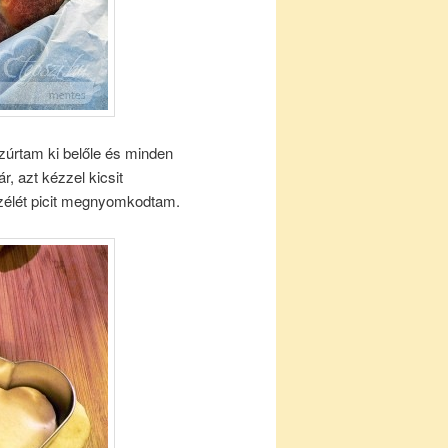
zúrtam ki belőle és minden
, azt kézzel kicsit
szélét picit megnyomkodtam.