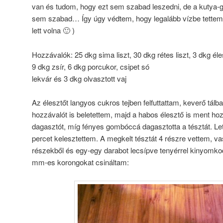
van és tudom, hogy ezt sem szabad leszedni, de a kutya-g
sem szabad… Így úgy védtem, hogy legalább vízbe tettem
lett volna 🙂 )
Hozzávalók: 25 dkg sima liszt, 30 dkg rétes liszt, 3 dkg élesz
9 dkg zsír, 6 dkg porcukor, csipet só
lekvár és 3 dkg olvasztott vaj
Az élesztőt langyos cukros tejben felfuttattam, keverő tálba 
hozzávalót is beletettem, majd a habos élesztő is ment ho
dagasztót, míg fényes gombóccá dagasztotta a tésztát. L
percet kelesztettem. A megkelt tésztát 4 részre vettem, v
részekből és egy-egy darabot lecsípve tenyérrel kinyomkod
mm-es korongokat csináltam: