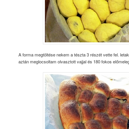
A forma megtöltése nekem a tészta 3 részét vette fel. leta
aztán meglocsoltam olvasztott vajjal és 180 fokos előmeleg