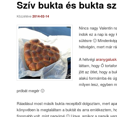
Szív bukta és bukta sz
Közzétéve
2014-02-14
Nincs nagy Valentin na
indok ez a nap is egy
sütésre 🙂 Mindenképp
hétvégén, mert már rá
A hétvégi
aranygalus
láttam, hogy Ő tortafo
jött az ötlet, hogy a 
alakú formámba és ú
milyen lesz, egyben 
próbát megér 🙂
Ráadásul most másik bukta receptből dolgoztam, mert a
könyvében is megtaláltam a buktát és arra emlékeztem, h
finomabb volt, mint nagyimé 🙂 Ugye, amikor a nagyik ver