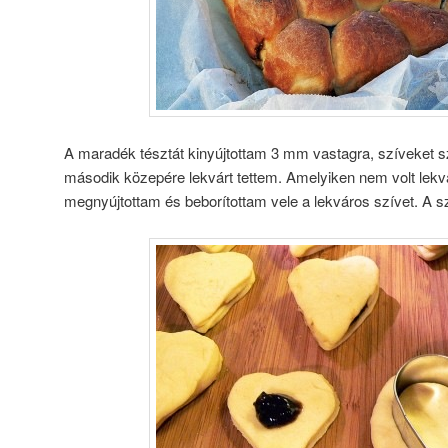
A maradék tésztát kinyújtottam 3 mm vastagra, szíveket s
második közepére lekvárt tettem. Amelyiken nem volt lekvár
megnyújtottam és beborítottam vele a lekváros szívet. A 