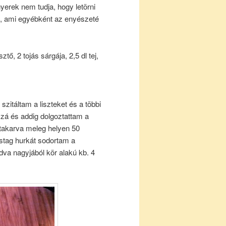
yerek nem tudja, hogy letörni
, ami egyébként az enyészeté
tő, 2 tojás sárgája, 2,5 dl tej,
szitáltam a liszteket és a többi
zzá és addig dolgoztattam a
etakarva meleg helyen 50
astag hurkát sodortam a
va nagyjából kör alakú kb. 4