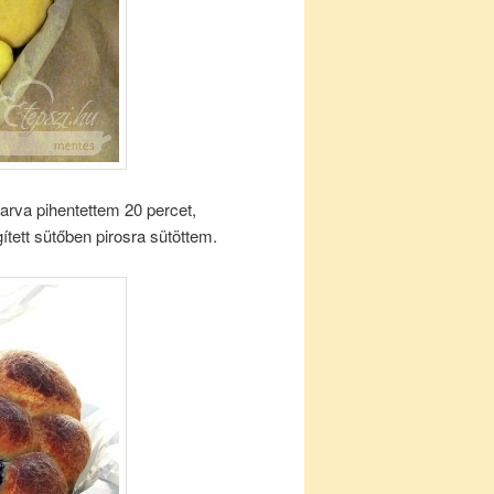
karva pihentettem 20 percet,
ített sütőben pirosra sütöttem.