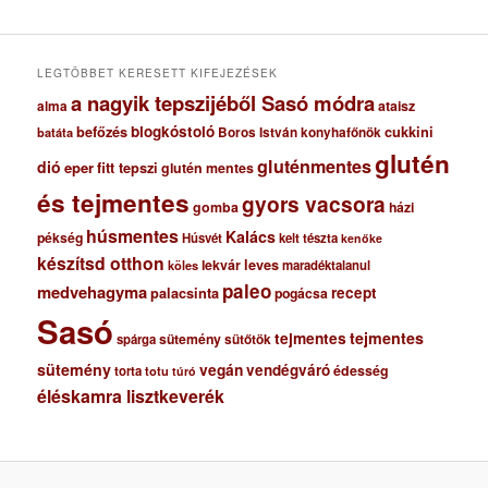
v
u
m
LEGTÖBBET KERESETT KIFEJEZÉSEK
a nagyik tepszijéből Sasó módra
ataisz
alma
blogkóstoló
befőzés
cukkini
Boros István konyhafőnök
batáta
glutén
gluténmentes
dió
eper
fitt tepszi
glutén mentes
és tejmentes
gyors vacsora
gomba
házi
húsmentes
Kalács
pékség
Húsvét
kelt tészta
kenőke
készítsd otthon
lekvár
leves
maradéktalanul
köles
paleo
medvehagyma
recept
palacsinta
pogácsa
Sasó
tejmentes
tejmentes
sütemény
spárga
sütőtök
sütemény
vegán
vendégváró
édesség
torta
totu
túró
éléskamra lisztkeverék