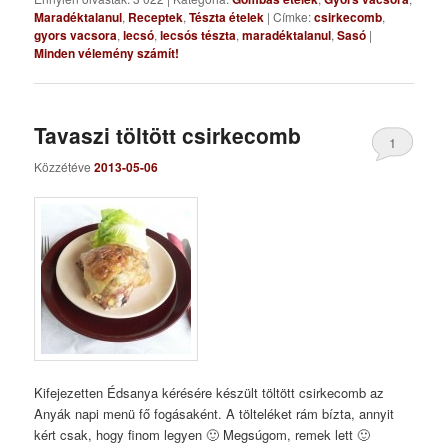
Maradéktalanul
,
Receptek
,
Tészta ételek
|
Címke:
csirkecomb
,
gyors vacsora
,
lecsó
,
lecsós tészta
,
maradéktalanul
,
Sasó
|
Minden vélemény számít!
Tavaszi töltött csirkecomb
1
Közzétéve
2013-05-06
Kifejezetten Édsanya kérésére készült töltött csirkecomb az
Anyák napi menü fő fogásaként. A tölteléket rám bízta, annyit
kért csak, hogy finom legyen 🙂 Megsúgom, remek lett 🙂