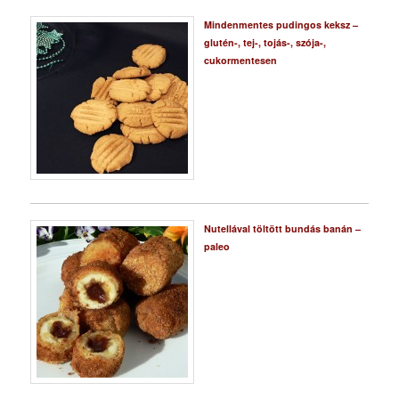
Mindenmentes pudingos keksz –
glutén-, tej-, tojás-, szója-,
cukormentesen
Nutellával töltött bundás banán –
paleo