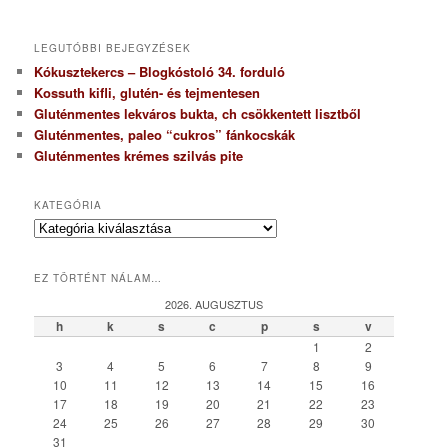
LEGUTÓBBI BEJEGYZÉSEK
Kókusztekercs – Blogkóstoló 34. forduló
Kossuth kifli, glutén- és tejmentesen
Gluténmentes lekváros bukta, ch csökkentett lisztből
Gluténmentes, paleo “cukros” fánkocskák
Gluténmentes krémes szilvás pite
KATEGÓRIA
K
a
t
EZ TÖRTÉNT NÁLAM…
e
g
2026. AUGUSZTUS
ó
h
k
s
c
p
s
v
r
1
2
i
3
4
5
6
7
8
9
a
10
11
12
13
14
15
16
17
18
19
20
21
22
23
24
25
26
27
28
29
30
31