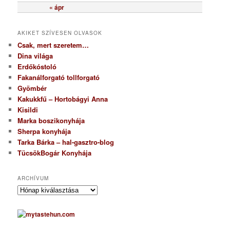
« ápr
AKIKET SZÍVESEN OLVASOK
Csak, mert szeretem…
Dina világa
Erdőkóstoló
Fakanálforgató tollforgató
Gyömbér
Kakukkfű – Hortobágyi Anna
Kisildi
Marka boszikonyhája
Sherpa konyhája
Tarka Bárka – hal-gasztro-blog
TücsökBogár Konyhája
ARCHÍVUM
A
r
c
h
í