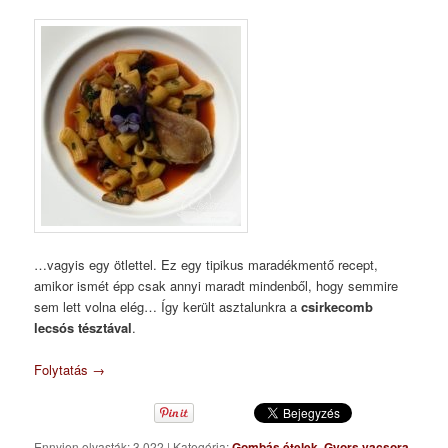
…vagyis egy ötlettel. Ez egy tipikus maradékmentő recept,
amikor ismét épp csak annyi maradt mindenből, hogy semmire
sem lett volna elég… Így került asztalunkra a
csirkecomb
lecsós tésztával
.
Folytatás
→
Ennyien olvasták: 3 022
|
Kategória:
Gombás ételek
,
Gyors vacsora
,