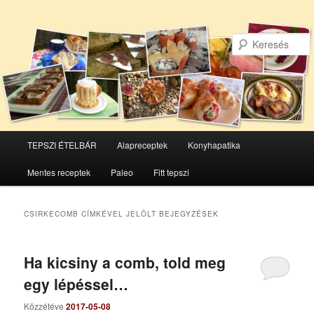
Főmenü
TEPSZI ÉTELBÁR
Alapreceptek
Konyhapatika
Tovább
Tovább
Mentes receptek
Paleo
Fitt tepszi
az
a
elsődleges
másodlagos
CSIRKECOMB
CÍMKÉVEL JELÖLT BEJEGYZÉSEK
tartalomra
tartalomra
Ha kicsiny a comb, told meg
egy lépéssel…
Közzétéve
2017-05-08