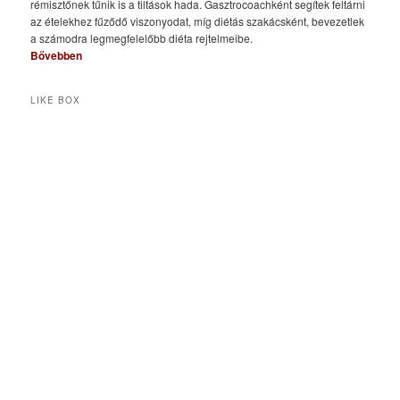
rémisztőnek tűnik is a tiltások hada. Gasztrocoachként segítek feltárni
az ételekhez fűződő viszonyodat, míg diétás szakácsként, bevezetlek
a számodra legmegfelelőbb diéta rejtelmeibe.
Bővebben
LIKE BOX