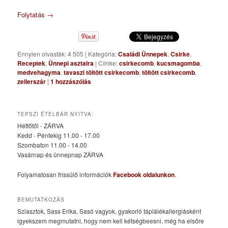
Folytatás
→
Ennyien olvasták: 4 505
|
Kategória:
Családi Ünnepek
,
Csirke
,
Receptek
,
Ünnepi asztalra
|
Címke:
csirkecomb
,
kucsmagomba
,
medvehagyma
,
tavaszi töltött csirkecomb
,
töltött csirkecomb
,
zellerszár
|
1
hozzászólás
TEPSZI ÉTELBÁR NYITVA:
Hétfőtől - ZÁRVA
Kedd - Péntekig 11.00 - 17.00
Szombaton 11.00 - 14.00
Vasárnap és ünnepnap ZÁRVA
Folyamatosan frissülő információk
Facebook oldalunkon
.
BEMUTATKOZÁS
Sziasztok, Sass Erika, Sasó vagyok, gyakorló táplálékallergiásként
igyekszem megmutatni, hogy nem kell kétségbeesni, még ha elsőre