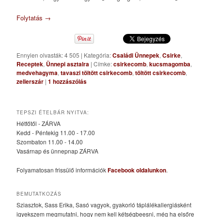
Folytatás
→
Ennyien olvasták: 4 505
|
Kategória:
Családi Ünnepek
,
Csirke
,
Receptek
,
Ünnepi asztalra
|
Címke:
csirkecomb
,
kucsmagomba
,
medvehagyma
,
tavaszi töltött csirkecomb
,
töltött csirkecomb
,
zellerszár
|
1
hozzászólás
TEPSZI ÉTELBÁR NYITVA:
Hétfőtől - ZÁRVA
Kedd - Péntekig 11.00 - 17.00
Szombaton 11.00 - 14.00
Vasárnap és ünnepnap ZÁRVA
Folyamatosan frissülő információk
Facebook oldalunkon
.
BEMUTATKOZÁS
Sziasztok, Sass Erika, Sasó vagyok, gyakorló táplálékallergiásként
igyekszem megmutatni, hogy nem kell kétségbeesni, még ha elsőre