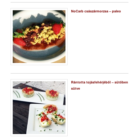
NoCarb császármorzsa – paleo
Rántotta tojásfehérjéből – sütőben
sütve