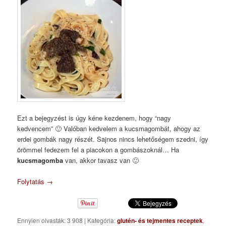
Ezt a bejegyzést is úgy kéne kezdenem, hogy “nagy
kedvencem” 🙂 Valóban kedvelem a kucsmagombát, ahogy az
erdei gombák nagy részét. Sajnos nincs lehetőségem szedni, így
örömmel fedezem fel a piacokon a gombászoknál… Ha
kucsmagomba
van, akkor tavasz van 🙂
Folytatás
→
Ennyien olvasták: 3 908
|
Kategória:
glutén- és tejmentes receptek
,