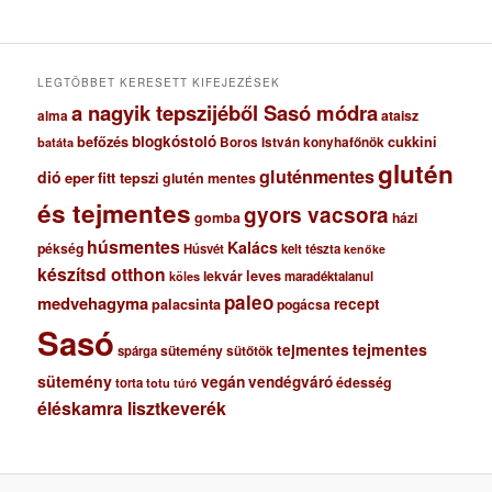
í
v
u
m
LEGTÖBBET KERESETT KIFEJEZÉSEK
a nagyik tepszijéből Sasó módra
ataisz
alma
blogkóstoló
befőzés
cukkini
Boros István konyhafőnök
batáta
glutén
gluténmentes
dió
eper
fitt tepszi
glutén mentes
és tejmentes
gyors vacsora
gomba
házi
húsmentes
Kalács
pékség
Húsvét
kelt tészta
kenőke
készítsd otthon
lekvár
leves
maradéktalanul
köles
paleo
medvehagyma
recept
palacsinta
pogácsa
Sasó
tejmentes
tejmentes
sütemény
spárga
sütőtök
sütemény
vegán
vendégváró
édesség
torta
totu
túró
éléskamra lisztkeverék