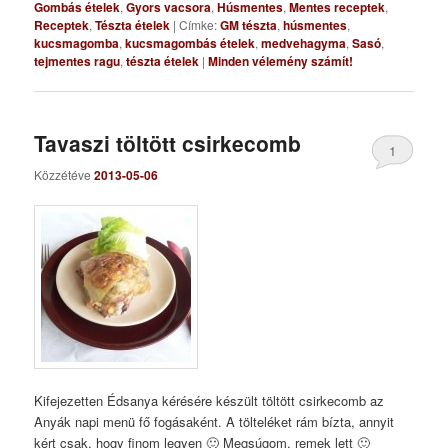
Gombás ételek
,
Gyors vacsora
,
Húsmentes
,
Mentes receptek
,
Receptek
,
Tészta ételek
|
Címke:
GM tészta
,
húsmentes
,
kucsmagomba
,
kucsmagombás ételek
,
medvehagyma
,
Sasó
,
tejmentes ragu
,
tészta ételek
|
Minden vélemény számít!
Tavaszi töltött csirkecomb
1
Közzétéve
2013-05-06
Kifejezetten Édsanya kérésére készült töltött csirkecomb az
Anyák napi menü fő fogásaként. A tölteléket rám bízta, annyit
kért csak, hogy finom legyen 🙂 Megsúgom, remek lett 🙂