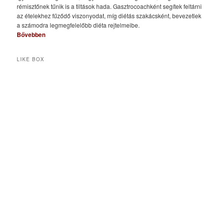
rémisztőnek tűnik is a tiltások hada. Gasztrocoachként segítek feltárni
az ételekhez fűződő viszonyodat, míg diétás szakácsként, bevezetlek
a számodra legmegfelelőbb diéta rejtelmeibe.
Bővebben
LIKE BOX