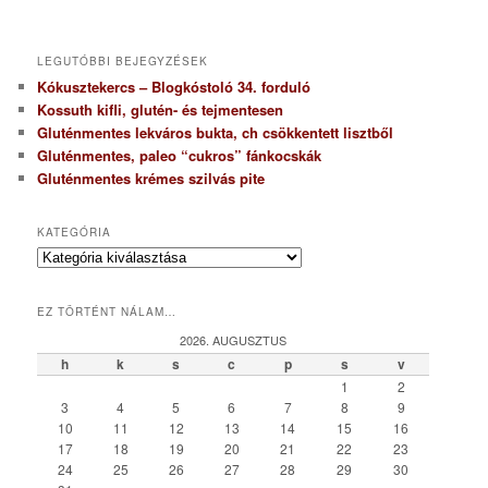
LEGUTÓBBI BEJEGYZÉSEK
Kókusztekercs – Blogkóstoló 34. forduló
Kossuth kifli, glutén- és tejmentesen
Gluténmentes lekváros bukta, ch csökkentett lisztből
Gluténmentes, paleo “cukros” fánkocskák
Gluténmentes krémes szilvás pite
KATEGÓRIA
K
a
t
EZ TÖRTÉNT NÁLAM…
e
g
2026. AUGUSZTUS
ó
h
k
s
c
p
s
v
r
1
2
i
3
4
5
6
7
8
9
a
10
11
12
13
14
15
16
17
18
19
20
21
22
23
24
25
26
27
28
29
30