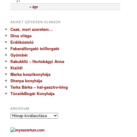
31
« ápr
AKIKET SZÍVESEN OLVASOK
Csak, mert szeretem…
Dina világa
Erdőkóstoló
Fakanálforgató tollforgató
Gyömbér
Kakukkfű – Hortobágyi Anna
Kisildi
Marka boszikonyhája
Sherpa konyhája
Tarka Bárka – hal-gasztro-blog
TücsökBogár Konyhája
ARCHÍVUM
A
r
c
h