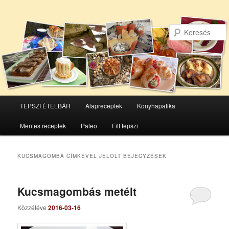
Főmenü
TEPSZI ÉTELBÁR
Alapreceptek
Konyhapatika
Tovább
Tovább
Mentes receptek
Paleo
Fitt tepszi
az
a
elsődleges
másodlagos
KUCSMAGOMBA
CÍMKÉVEL JELÖLT BEJEGYZÉSEK
tartalomra
tartalomra
Kucsmagombás metélt
Közzétéve
2016-03-16