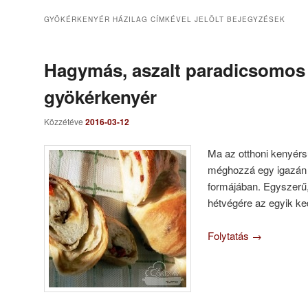
GYÖKÉRKENYÉR HÁZILAG
CÍMKÉVEL JELÖLT BEJEGYZÉSEK
Hagymás, aszalt paradicsomos
gyökérkenyér
Közzétéve
2016-03-12
Ma az otthoni kenyérs
méghozzá egy igazán 
formájában. Egyszerű,
hétvégére az egyik k
Folytatás
→