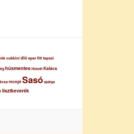
dió
eper
cukkini
fitt tepszi
nök
húsmentes
Kalács
ség
Húsvét
Sasó
recept
ácsa
spárga
 lisztkeverék