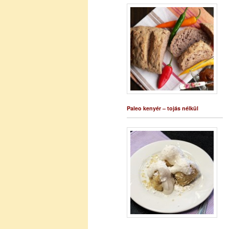
Paleo kenyér – tojás nélkül