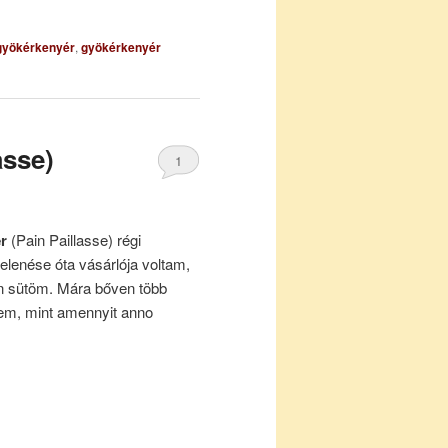
gyökérkenyér
,
gyökérkenyér
asse)
1
ér
(Pain Paillasse) régi
elenése óta vásárlója voltam,
en sütöm. Mára bőven több
tem, mint amennyit anno