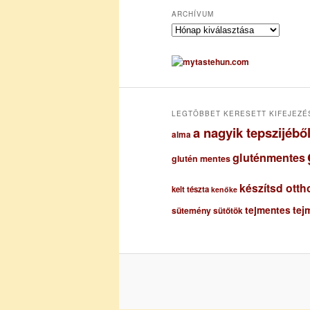
ARCHÍVUM
A
r
c
h
í
v
u
LEGTÖBBET KERESETT KIFEJEZÉ
m
a nagyik tepszijéb
alma
gluténmentes
glutén mentes
készítsd otth
kelt tészta
kenőke
tejmentes
tej
sütemény
sütőtök