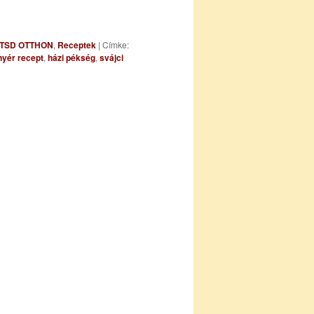
ÍTSD OTTHON
,
Receptek
|
Címke:
yér recept
,
házi pékség
,
svájci