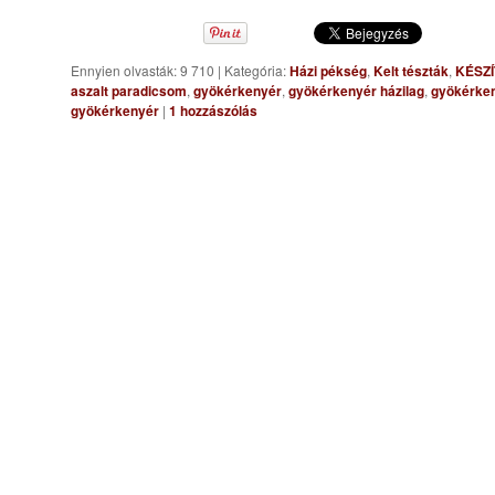
Ennyien olvasták: 9 710
|
Kategória:
Házi pékség
,
Kelt tészták
,
KÉSZ
aszalt paradicsom
,
gyökérkenyér
,
gyökérkenyér házilag
,
gyökérken
gyökérkenyér
|
1
hozzászólás