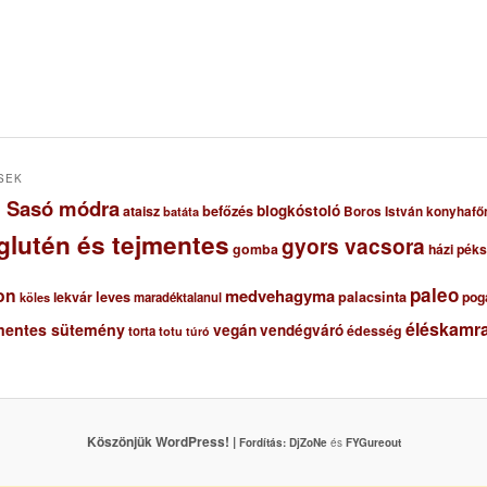
SEK
ől Sasó módra
blogkóstoló
ataisz
befőzés
Boros István konyhafő
batáta
glutén és tejmentes
gyors vacsora
gomba
házi pék
paleo
on
medvehagyma
lekvár
leves
palacsinta
pog
maradéktalanul
köles
éléskamra
mentes sütemény
vegán
vendégváró
édesség
torta
totu
túró
Köszönjük WordPress! |
Fordítás:
DjZoNe
és
FYGureout