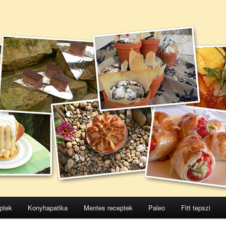
ptek
Konyhapatika
Mentes receptek
Paleo
Fitt tepszi