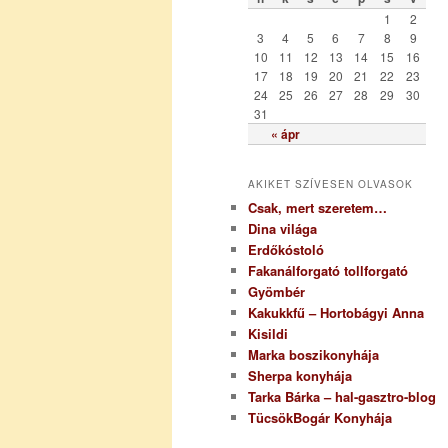
r
1
2
i
3
4
5
6
7
8
9
a
10
11
12
13
14
15
16
17
18
19
20
21
22
23
24
25
26
27
28
29
30
31
« ápr
AKIKET SZÍVESEN OLVASOK
Csak, mert szeretem…
Dina világa
Erdőkóstoló
Fakanálforgató tollforgató
Gyömbér
Kakukkfű – Hortobágyi Anna
Kisildi
Marka boszikonyhája
Sherpa konyhája
Tarka Bárka – hal-gasztro-blog
TücsökBogár Konyhája