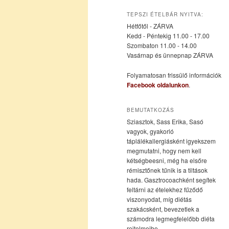
az
a
TEPSZI ÉTELBÁR NYITVA:
Hétfőtől - ZÁRVA
elsődleges
másodlagos
Kedd - Péntekig 11.00 - 17.00
Szombaton 11.00 - 14.00
Vasárnap és ünnepnap ZÁRVA
tartalomra
tartalomra
Folyamatosan frissülő információk
Facebook oldalunkon
.
BEMUTATKOZÁS
Sziasztok, Sass Erika, Sasó
vagyok, gyakorló
táplálékallergiásként igyekszem
megmutatni, hogy nem kell
kétségbeesni, még ha elsőre
rémisztőnek tűnik is a tiltások
hada. Gasztrocoachként segítek
feltárni az ételekhez fűződő
viszonyodat, míg diétás
szakácsként, bevezetlek a
számodra legmegfelelőbb diéta
rejtelmeibe.