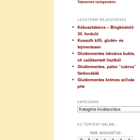
Tejmentes túrógombóc
LEGUTÓBBI BEJEGYZÉSEK
Kókusztekercs – Blogkóstoló
34. forduló
Kossuth kifli, glutén- és
tejmentesen
Gluténmentes lekváros bukta,
ch csökkentett lisztből
Gluténmentes, paleo “cukros”
fánkocskák
Gluténmentes krémes szilvás
pite
KATEGÓRIA
K
a
t
EZ TÖRTÉNT NÁLAM…
e
g
2026. AUGUSZTUS
ó
h
k
s
c
p
s
v