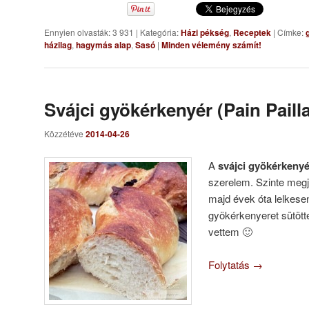
Ennyien olvasták: 3 931
|
Kategória:
Házi pékség
,
Receptek
|
Címke:
házilag
,
hagymás alap
,
Sasó
|
Minden vélemény számít!
Svájci gyökérkenyér (Pain Paill
Közzétéve
2014-04-26
A
svájci gyökérkeny
szerelem. Szinte megj
majd évek óta lelkes
gyökérkenyeret sütöt
vettem 🙂
Folytatás
→