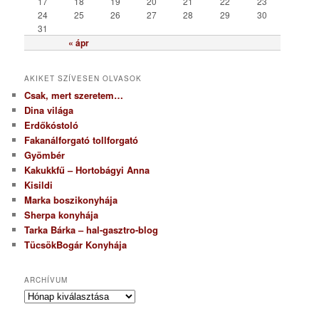
17
18
19
20
21
22
23
24
25
26
27
28
29
30
31
« ápr
AKIKET SZÍVESEN OLVASOK
Csak, mert szeretem…
Dina világa
Erdőkóstoló
Fakanálforgató tollforgató
Gyömbér
Kakukkfű – Hortobágyi Anna
Kisildi
Marka boszikonyhája
Sherpa konyhája
Tarka Bárka – hal-gasztro-blog
TücsökBogár Konyhája
ARCHÍVUM
A
r