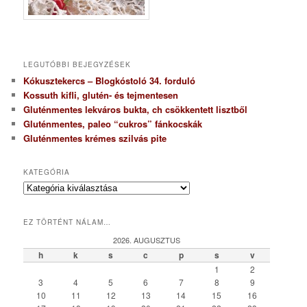
LEGUTÓBBI BEJEGYZÉSEK
Kókusztekercs – Blogkóstoló 34. forduló
Kossuth kifli, glutén- és tejmentesen
Gluténmentes lekváros bukta, ch csökkentett lisztből
Gluténmentes, paleo “cukros” fánkocskák
Gluténmentes krémes szilvás pite
KATEGÓRIA
K
a
t
EZ TÖRTÉNT NÁLAM…
e
g
2026. AUGUSZTUS
ó
h
k
s
c
p
s
v
r
1
2
i
3
4
5
6
7
8
9
a
10
11
12
13
14
15
16