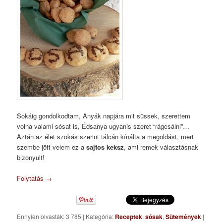
Sokáig gondolkodtam, Anyák napjára mit süssek, szerettem
volna valami sósat is, Édsanya ugyanis szeret “rágcsálni”…
Aztán az élet szokás szerint tálcán kínálta a megoldást, mert
szembe jött velem ez a
sajtos keksz
, ami remek választásnak
bizonyult!
Folytatás
→
Ennyien olvasták: 3 785
|
Kategória:
Receptek
,
sósak
,
Sütemények
|