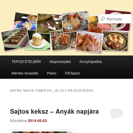
Főmenü
TEPSZI ÉTELBÁR
Alapreceptek
Konyhapatika
Tovább
Tovább
Mentes receptek
Paleo
Fitt tepszi
az
a
elsődleges
másodlagos
ANYÁK NAPJA
CÍMKÉVEL JELÖLT BEJEGYZÉSEK
tartalomra
tartalomra
Sajtos keksz – Anyák napjára
Közzétéve
2014-05-03