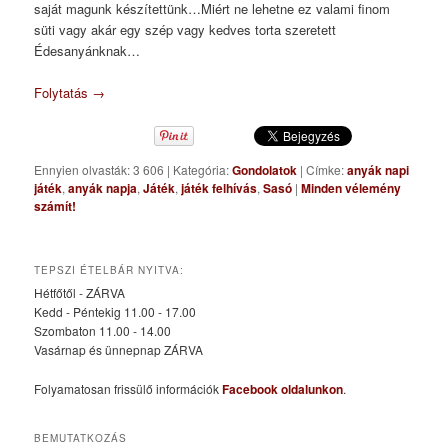
saját magunk készítettünk…Miért ne lehetne ez valami finom
süti vagy akár egy szép vagy kedves torta szeretett
Édesanyánknak…
Folytatás
→
Ennyien olvasták: 3 606
|
Kategória:
Gondolatok
|
Címke:
anyák napi
játék
,
anyák napja
,
Játék
,
játék felhívás
,
Sasó
|
Minden vélemény
számít!
TEPSZI ÉTELBÁR NYITVA:
Hétfőtől - ZÁRVA
Kedd - Péntekig 11.00 - 17.00
Szombaton 11.00 - 14.00
Vasárnap és ünnepnap ZÁRVA
Folyamatosan frissülő információk
Facebook oldalunkon
.
BEMUTATKOZÁS