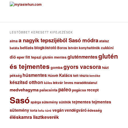
c
h
í
v
u
m
LEGTÖBBET KERESETT KIFEJEZÉSEK
a nagyik tepszijéből Sasó módra
ataisz
alma
blogkóstoló
befőzés
cukkini
Boros István konyhafőnök
batáta
glutén
gluténmentes
dió
eper
fitt tepszi
glutén mentes
és tejmentes
gyors vacsora
gomba
házi
húsmentes
Kalács
pékség
Húsvét
kelt tészta
kenőke
készítsd otthon
lekvár
leves
maradéktalanul
köles
paleo
medvehagyma
recept
palacsinta
pogácsa
Sasó
tejmentes
tejmentes
sütemény
spárga
sütőtök
sütemény
vegán
vendégváró
édesség
torta
totu
túró
éléskamra lisztkeverék