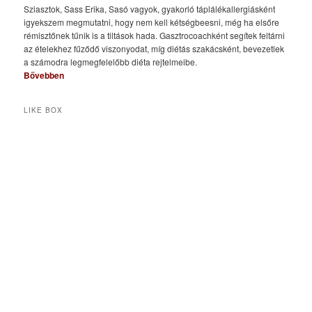
Sziasztok, Sass Erika, Sasó vagyok, gyakorló táplálékallergiásként
igyekszem megmutatni, hogy nem kell kétségbeesni, még ha elsőre
rémisztőnek tűnik is a tiltások hada. Gasztrocoachként segítek feltárni
az ételekhez fűződő viszonyodat, míg diétás szakácsként, bevezetlek
a számodra legmegfelelőbb diéta rejtelmeibe.
Bővebben
LIKE BOX