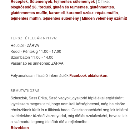
Receptek
,
Sütemények
,
tejmentes sütemények
|
Címke:
blogkóstoló 28. forduló
,
glutén és tejmentes
,
gluténmentes
,
gluténmentes muffin
,
karamell
,
karamell szósz
,
répás muffin
,
tejmentes muffin
,
tejmentes sütemény
|
Minden vélemény számít!
TEPSZI ÉTELBÁR NYITVA:
Hétfőtől - ZÁRVA
Kedd - Péntekig 11.00 - 17.00
Szombaton 11.00 - 14.00
Vasárnap és ünnepnap ZÁRVA
Folyamatosan frissülő információk
Facebook oldalunkon
.
BEMUTATKOZÁS
Sziasztok, Sass Erika, Sasó vagyok, gyakorló táplálékallergiásként
igyekszem megmutatni, hogy nem kell kétségbeesni, még ha elsőre
rémisztőnek tűnik is a tiltások hada. Gasztrocoachként segítek feltárni
az ételekhez fűződő viszonyodat, míg diétás szakácsként, bevezetlek
a számodra legmegfelelőbb diéta rejtelmeibe.
Bővebben