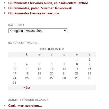
Gluténmentes lekváros bukta, ch csökkentett lisztből
Gluténmentes, paleo “cukros” fánkocskák
Gluténmentes krémes szilvás pite
KATEGÓRIA
K
a
t
EZ TÖRTÉNT NÁLAM…
e
g
2026. AUGUSZTUS
ó
h
k
s
c
p
s
v
r
1
2
i
3
4
5
6
7
8
9
a
10
11
12
13
14
15
16
17
18
19
20
21
22
23
24
25
26
27
28
29
30
31
« ápr
AKIKET SZÍVESEN OLVASOK
Csak, mert szeretem…