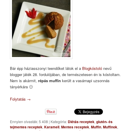
Bár épp háziasszonyi teendőket látok el a
Blogkóstoló
nevű
blogger játék 28. fordulójában, de természetesen én is kóstoltam.
Nem is akármit,
répás muffin
került a vasárnapi uzsonnás
tányérkára 🙂
Folytatás
→
Ennyien olvasták: 5 408
|
Kategória:
Diétás receptek
,
glutén- és
tejmentes receptek
,
Karamell
,
Mentes receptek
,
Muffin
,
Muffinok
,