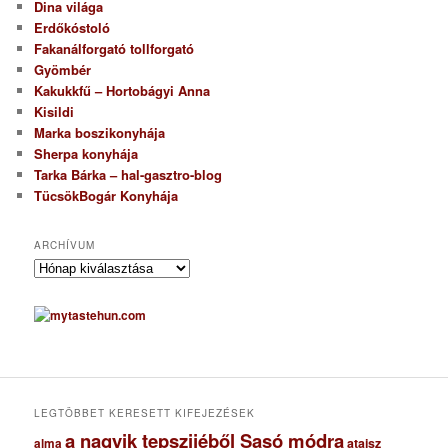
Dina világa
Erdőkóstoló
Fakanálforgató tollforgató
Gyömbér
Kakukkfű – Hortobágyi Anna
Kisildi
Marka boszikonyhája
Sherpa konyhája
Tarka Bárka – hal-gasztro-blog
TücsökBogár Konyhája
ARCHÍVUM
A
r
c
h
í
v
u
m
LEGTÖBBET KERESETT KIFEJEZÉSEK
a nagyik tepszijéből Sasó módra
ataisz
alma