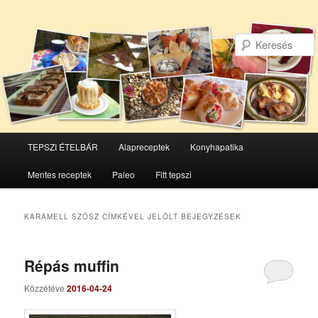
Főmenü
TEPSZI ÉTELBÁR
Alapreceptek
Konyhapatika
Tovább
Tovább
Mentes receptek
Paleo
Fitt tepszi
az
a
elsődleges
másodlagos
KARAMELL SZÓSZ
CÍMKÉVEL JELÖLT BEJEGYZÉSEK
tartalomra
tartalomra
Répás muffin
Közzétéve
2016-04-24