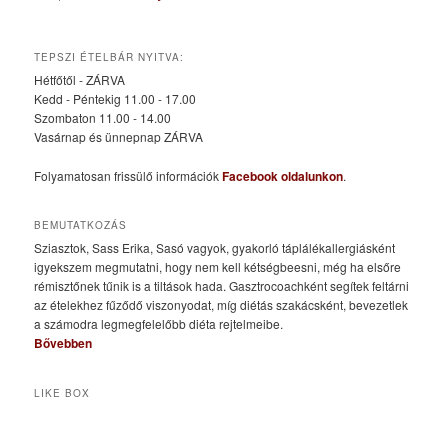
TEPSZI ÉTELBÁR NYITVA:
Hétfőtől - ZÁRVA
Kedd - Péntekig 11.00 - 17.00
Szombaton 11.00 - 14.00
Vasárnap és ünnepnap ZÁRVA
Folyamatosan frissülő információk
Facebook oldalunkon
.
BEMUTATKOZÁS
Sziasztok, Sass Erika, Sasó vagyok, gyakorló táplálékallergiásként
igyekszem megmutatni, hogy nem kell kétségbeesni, még ha elsőre
rémisztőnek tűnik is a tiltások hada. Gasztrocoachként segítek feltárni
az ételekhez fűződő viszonyodat, míg diétás szakácsként, bevezetlek
a számodra legmegfelelőbb diéta rejtelmeibe.
Bővebben
LIKE BOX