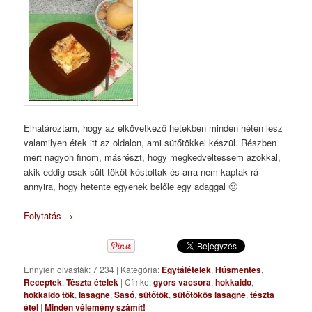
Elhatároztam, hogy az elkövetkező hetekben minden héten lesz
valamilyen étek itt az oldalon, ami sütőtökkel készül. Részben
mert nagyon finom, másrészt, hogy megkedveltessem azokkal,
akik eddig csak sült tököt kóstoltak és arra nem kaptak rá
annyira, hogy hetente egyenek belőle egy adaggal 🙂
Folytatás
→
Ennyien olvasták: 7 234
|
Kategória:
Egytálételek
,
Húsmentes
,
Receptek
,
Tészta ételek
|
Címke:
gyors vacsora
,
hokkaido
,
hokkaido tök
,
lasagne
,
Sasó
,
sütőtök
,
sütőtökös lasagne
,
tészta
étel
|
Minden vélemény számít!