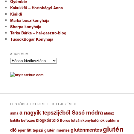
Gyömbér
Kakukkfű – Hortobágyi Anna
Kisildi
Marka boszikonyhája
Sherpa konyhája
Tarka Bárka – hal-gasztro-blog
TücsökBogár Konyhája
ARCHÍVUM
A
r
c
h
í
v
u
m
LEGTÖBBET KERESETT KIFEJEZÉSEK
a nagyik tepszijéből Sasó módra
ataisz
alma
blogkóstoló
befőzés
cukkini
Boros István konyhafőnök
batáta
glutén
gluténmentes
dió
eper
fitt tepszi
glutén mentes