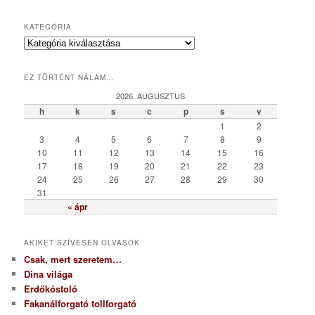
KATEGÓRIA
K
a
t
EZ TÖRTÉNT NÁLAM…
e
g
2026. AUGUSZTUS
ó
h
k
s
c
p
s
v
r
1
2
i
3
4
5
6
7
8
9
a
10
11
12
13
14
15
16
17
18
19
20
21
22
23
24
25
26
27
28
29
30
31
« ápr
AKIKET SZÍVESEN OLVASOK
Csak, mert szeretem…
Dina világa
Erdőkóstoló
Fakanálforgató tollforgató