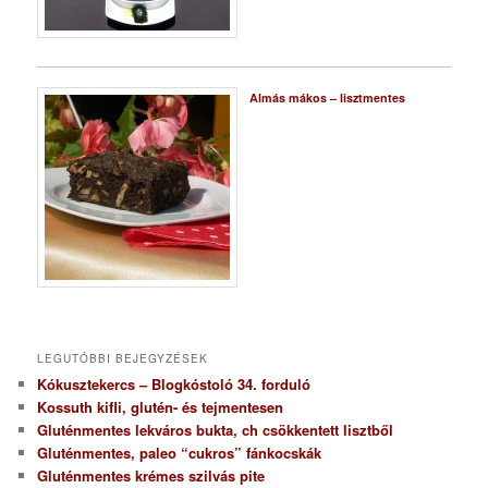
Almás mákos – lisztmentes
LEGUTÓBBI BEJEGYZÉSEK
Kókusztekercs – Blogkóstoló 34. forduló
Kossuth kifli, glutén- és tejmentesen
Gluténmentes lekváros bukta, ch csökkentett lisztből
Gluténmentes, paleo “cukros” fánkocskák
Gluténmentes krémes szilvás pite