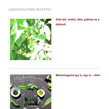
LEGKEDVELETEBB RECEPTEK
Zöld dió- befőtt, likőr, pálinka és a
diólevél
Medvehagyma így is, úgy is – télire