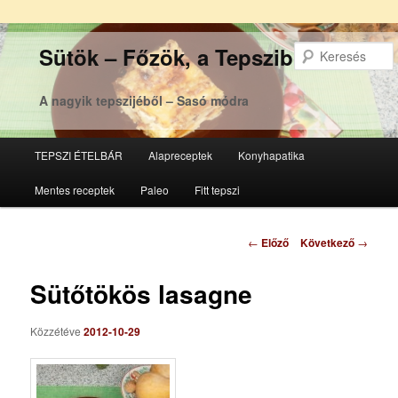
Sütök – Főzök, a Tepsziből
A nagyik tepszijéből – Sasó módra
Főmenü
TEPSZI ÉTELBÁR
Alapreceptek
Konyhapatika
Tovább
Tovább
Mentes receptek
Paleo
Fitt tepszi
az
a
elsődleges
másodlagos
Bejegyzés
←
Előző
Következő
→
navigáció
tartalomra
tartalomra
Sütőtökös lasagne
Közzétéve
2012-10-29