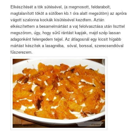
Elkészítését a tök sütésével, (a megmosott, feldarabolt,
magtalanított tököt a sütőben kb.1 óra alatt megsütöm) az apróra
vágott szalonna kockák kisütésével kezdtem. Aztán
elkészítettem a besamelmártást a vaj felolvasztása után liszttel
megszórom, úgy, hogy sűrű rántást kapjak, majd szép lassan
adagonként felengedem tejjel. Az átlagosnál egy kicsit hígabb
mártást készítek a lasagnéba, sóval, borssal, szerecsendióval
fűszerezem.