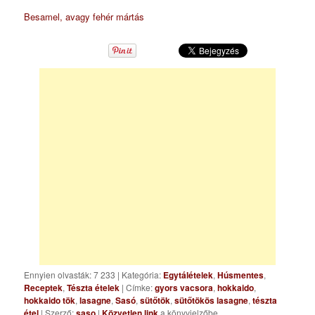
Besamel, avagy fehér mártás
Ennyien olvasták: 7 233
|
Kategória:
Egytálételek
,
Húsmentes
,
Receptek
,
Tészta ételek
| Címke:
gyors vacsora
,
hokkaido
,
hokkaido tök
,
lasagne
,
Sasó
,
sütőtök
,
sütőtökös lasagne
,
tészta
étel
| Szerző:
saso
|
Közvetlen link
a könyvjelzőbe.