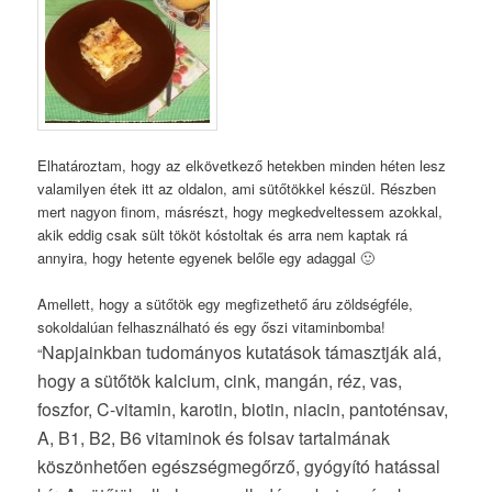
Elhatároztam, hogy az elkövetkező hetekben minden héten lesz
valamilyen étek itt az oldalon, ami sütőtökkel készül. Részben
mert nagyon finom, másrészt, hogy megkedveltessem azokkal,
akik eddig csak sült tököt kóstoltak és arra nem kaptak rá
annyira, hogy hetente egyenek belőle egy adaggal 🙂
Amellett, hogy a sütőtök egy megfizethető áru zöldségféle,
sokoldalúan felhasználható és egy őszi vitaminbomba!
Napjainkban tudományos kutatások támasztják alá,
“
hogy a sütőtök kalcium, cink, mangán, réz, vas,
foszfor, C-vitamin, karotin, biotin, niacin, pantoténsav,
A, B1, B2, B6 vitaminok és folsav tartalmának
köszönhetően egészségmegőrző, gyógyító hatással