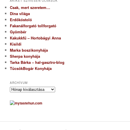
AKIKET SZÍVESEN OLVASOK
Csak, mert szeretem…
Dina világa
Erdőkóstoló
Fakanálforgató tollforgató
Gyömbér
Kakukkfű – Hortobágyi Anna
Kisildi
Marka boszikonyhája
Sherpa konyhája
Tarka Bárka – hal-gasztro-blog
TücsökBogár Konyhája
ARCHÍVUM
A
r
c
h
í
v
u
m