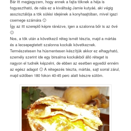
Bár itt megjegyzem, hogy ennek a fajta töknek a héja is
fogyasztható, de nála ez a kiváltság Jamie kutyáé, aki végig
asszisztálója a tök sülési idejének a konyhaajtóban, mivel igazi
csemege számára 🙂
Így az itt szereplő képre ránézve, igen a szalonna bőr is az övé
🙂
Nos, a tök után a következő réteg ismét tészta, majd a mártás
és a lecsepegtetett szalonna kockák következnek.
Természetesen ha húsmentesen készítjük akkor ez elhagyható,
személy szerint ide egy birsalma kockákból álló réteget is
nagyon el tudnék képzelni, de ebben az esetben egyedül enném
az egész adagot 🙂 A rétegezés tészta, mártás, sajt sorral zárul,
majd sütőben 180 fokon 40-45 perc alatt készre sütöm.