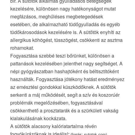
bír. A sütőtök alkalmas gyulladásos betegségek
kezelésére, különösen nagy hatékonyságot mutat
megfázásos, meghűléses megbetegedések
esetében, de alkalmazható tüdőgyulladás és egyéb
tüdőkárosodások kezelésére is. A sütőtök enyhíti az
allergikus köhögést, tüsszögést, csökkenti az asztma
rohamokat.
Fogyasztása szebbé teszi bőrünket, különösen a
pattanások kezelésében jelenthet nagy segítséget. A
népi gyógyászatban hashajtóként és béltisztítóként
használták. Fogyasztása jótékony hatást eredményez
az emésztési gondokkal küszködőknek. A sütőtök
serkenti a máj működését, segít a szív és koszorúér
problémák megelőzésében, fogyasztásával
csökkenthető a prosztatarák és a szürkületi vakság
kialakulásának kockázata.
A sütőtök alacsony kalóriatartalma révén
fogyókúrázóknak is ideális!
” (forrás: sutotok.com)