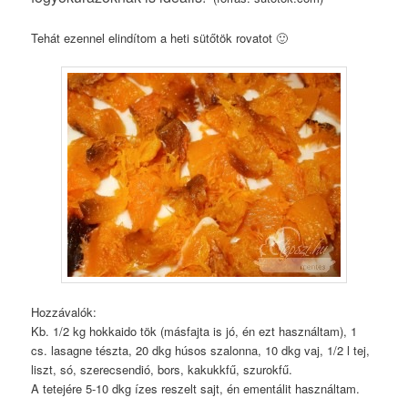
Tehát ezennel elindítom a heti sütőtök rovatot 🙂
Hozzávalók:
Kb. 1/2 kg hokkaido tök (másfajta is jó, én ezt használtam), 1
cs. lasagne tészta, 20 dkg húsos szalonna, 10 dkg vaj, 1/2 l tej,
liszt, só, szerecsendió, bors, kakukkfű, szurokfű.
A tetejére 5-10 dkg ízes reszelt sajt, én ementálit használtam.