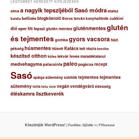
LEGTÖBBET KERESETT KIFEJEZÉSEK
a nagyik tepszijéből Sasó módra
ataisz
alma
blogkóstoló
befőzés
cukkini
Boros István konyhafőnök
batáta
glutén
gluténmentes
dió
eper
fitt tepszi
glutén mentes
és tejmentes
gyors vacsora
gomba
házi
húsmentes
Kalács
pékség
Húsvét
kelt tészta
kenőke
készítsd otthon
lekvár
leves
maradéktalanul
köles
paleo
medvehagyma
recept
palacsinta
pogácsa
Sasó
tejmentes
tejmentes
sütemény
spárga
sütőtök
sütemény
vegán
vendégváró
édesség
torta
totu
túró
éléskamra lisztkeverék
Köszönjük WordPress! |
Fordítás:
DjZoNe
és
FYGureout