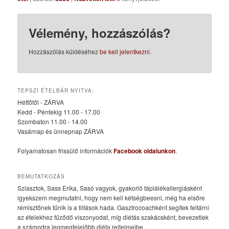
Vélemény, hozzászólás?
Hozzászólás küldéséhez
be kell jelentkezni
.
TEPSZI ÉTELBÁR NYITVA:
Hétfőtől - ZÁRVA
Kedd - Péntekig 11.00 - 17.00
Szombaton 11.00 - 14.00
Vasárnap és ünnepnap ZÁRVA
Folyamatosan frissülő információk
Facebook oldalunkon
.
BEMUTATKOZÁS
Sziasztok, Sass Erika, Sasó vagyok, gyakorló táplálékallergiásként
igyekszem megmutatni, hogy nem kell kétségbeesni, még ha elsőre
rémisztőnek tűnik is a tiltások hada. Gasztrocoachként segítek feltárni
az ételekhez fűződő viszonyodat, míg diétás szakácsként, bevezetlek
a számodra legmegfelelőbb diéta rejtelmeibe.