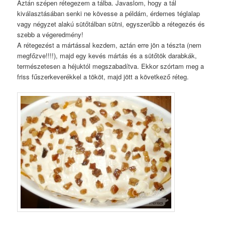
Aztán szépen rétegezem a tálba. Javaslom, hogy a tál
kiválasztásában senki ne kövesse a példám, érdemes téglalap
vagy négyzet alakú sütőtálban sütni, egyszerűbb a rétegezés és
szebb a végeredmény!
A rétegezést a mártással kezdem, aztán erre jön a tészta (nem
megfőzve!!!!), majd egy kevés mártás és a sütőtök darabkák,
természetesen a héjuktól megszabadítva. Ekkor szórtam meg a
friss fűszerkeverékkel a tököt, majd jött a következő réteg.