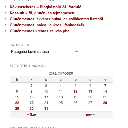
Kókusztekercs – Blogkóstoló 34. forduló
Kossuth kifli, glutén- és tejmentesen
Gluténmentes lekváros bukta, ch csökkentett lisztből
Gluténmentes, paleo “cukros” fánkocskák
Gluténmentes krémes szilvás pite
KATEGÓRIA
K
a
t
EZ TÖRTÉNT NÁLAM…
e
g
2012. OKTÓBER
ó
h
k
s
c
p
s
v
r
1
2
3
4
5
6
7
i
8
9
10
11
12
13
14
a
15
16
17
18
19
20
21
22
23
24
25
26
27
28
29
30
31
« Sze
nov »