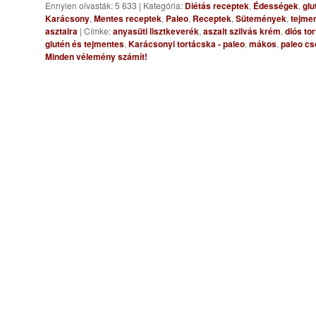
Ennyien olvasták: 5 633
|
Kategória:
Diétás receptek
,
Édességek
,
glu
Karácsony
,
Mentes receptek
,
Paleo
,
Receptek
,
Sütemények
,
tejme
asztalra
|
Címke:
anyasüti lisztkeverék
,
aszalt szilvás krém
,
diós to
glutén és tejmentes
,
Karácsonyi tortácska - paleo
,
mákos
,
paleo c
Minden vélemény számít!