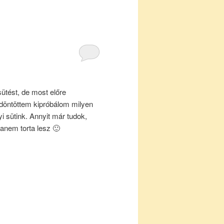
ütést, de most előre
döntöttem kipróbálom milyen
i sütink. Annyit már tudok,
anem torta lesz 🙂