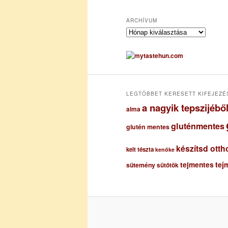
ARCHÍVUM
A
r
c
h
í
v
u
LEGTÖBBET KERESETT KIFEJEZÉ
m
a nagyik tepszijéb
alma
gluténmentes
glutén mentes
készítsd otth
kelt tészta
kenőke
tejmentes
tej
sütemény
sütőtök