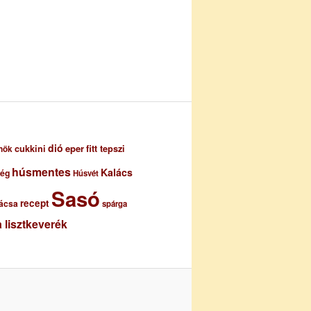
dió
eper
cukkini
fitt tepszi
nök
húsmentes
Kalács
ség
Húsvét
Sasó
recept
ácsa
spárga
 lisztkeverék