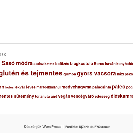
SEK
ől Sasó módra
blogkóstoló
ataisz
befőzés
Boros István konyhafő
batáta
glutén és tejmentes
gyors vacsora
gomba
házi pék
paleo
on
medvehagyma
lekvár
leves
palacsinta
pog
maradéktalanul
köles
éléskamra
mentes sütemény
vegán
vendégváró
édesség
torta
totu
túró
Köszönjük WordPress! |
Fordítás:
DjZoNe
és
FYGureout