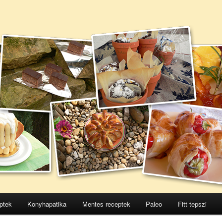
ptek
Konyhapatika
Mentes receptek
Paleo
Fitt tepszi