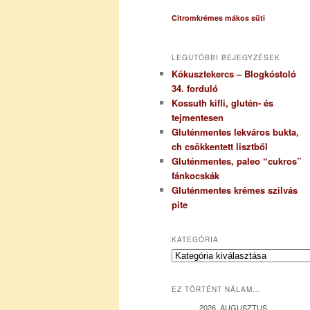
Citromkrémes mákos süti
LEGUTÓBBI BEJEGYZÉSEK
Kókusztekercs – Blogkóstoló
34. forduló
Kossuth kifli, glutén- és
tejmentesen
Gluténmentes lekváros bukta,
ch csökkentett lisztből
Gluténmentes, paleo “cukros”
fánkocskák
Gluténmentes krémes szilvás
pite
KATEGÓRIA
K
a
t
EZ TÖRTÉNT NÁLAM…
e
g
2026. AUGUSZTUS