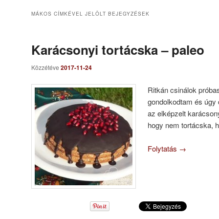
MÁKOS
CÍMKÉVEL JELÖLT BEJEGYZÉSEK
Karácsonyi tortácska – paleo
Közzétéve
2017-11-24
Ritkán csinálok próbas
gondolkodtam és úgy 
az elképzelt karácsony
hogy nem tortácska, h
Folytatás
→