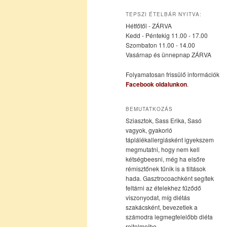
az
a
TEPSZI ÉTELBÁR NYITVA:
Hétfőtől - ZÁRVA
elsődleges
másodlagos
Kedd - Péntekig 11.00 - 17.00
Szombaton 11.00 - 14.00
Vasárnap és ünnepnap ZÁRVA
tartalomra
tartalomra
Folyamatosan frissülő információk
Facebook oldalunkon
.
BEMUTATKOZÁS
Sziasztok, Sass Erika, Sasó
vagyok, gyakorló
táplálékallergiásként igyekszem
megmutatni, hogy nem kell
kétségbeesni, még ha elsőre
rémisztőnek tűnik is a tiltások
hada. Gasztrocoachként segítek
feltárni az ételekhez fűződő
viszonyodat, míg diétás
szakácsként, bevezetlek a
számodra legmegfelelőbb diéta
rejtelmeibe.