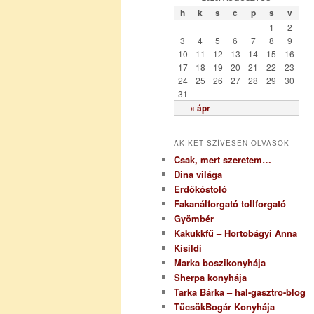
ó
h
k
s
c
p
s
v
r
1
2
i
3
4
5
6
7
8
9
a
10
11
12
13
14
15
16
17
18
19
20
21
22
23
24
25
26
27
28
29
30
31
« ápr
AKIKET SZÍVESEN OLVASOK
Csak, mert szeretem…
Dina világa
Erdőkóstoló
Fakanálforgató tollforgató
Gyömbér
Kakukkfű – Hortobágyi Anna
Kisildi
Marka boszikonyhája
Sherpa konyhája
Tarka Bárka – hal-gasztro-blog
TücsökBogár Konyhája