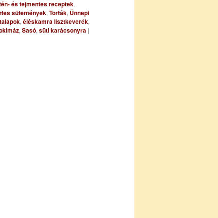
tén- és tejmentes receptek
,
ntes sütemények
,
Torták
,
Ünnepi
rtalapok
,
éléskamra lisztkeverék
,
sokimáz
,
Sasó
,
süti karácsonyra
|