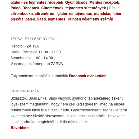
glutén- és tejmentes receptek
,
Gyümölcsös
,
Mentes receptek
,
Paleo
,
Receptek
,
Sütemények
,
tejmentes sütemények
|
Címke:
citromkocka
,
citromkrém
,
glutén és tejmentes
,
mandulás fehér
piskóta
,
paleo
,
Sasó
,
tejmentes
|
Minden vélemény számít!
TEPSZI ÉTELBÁR NYITVA:
Hétfőtől - ZÁRVA
Kedd - Péntekig 11.00 - 17.00
Szombaton 11.00 - 14.00
Vasárnap és ünnepnap ZÁRVA
Folyamatosan frissülő információk
Facebook oldalunkon
.
BEMUTATKOZÁS
Sziasztok, Sass Erika, Sasó vagyok, gyakorló táplálékallergiásként
igyekszem megmutatni, hogy nem kell kétségbeesni, még ha elsőre
rémisztőnek tűnik is a tiltások hada. Gasztrocoachként segítek feltárni
az ételekhez fűződő viszonyodat, míg diétás szakácsként, bevezetlek
a számodra legmegfelelőbb diéta rejtelmeibe.
Bővebben