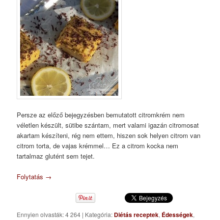
Persze az előző bejegyzésben bemutatott citromkrém nem
véletlen készült, sütibe szántam, mert valami igazán citromosat
akartam készíteni, rég nem ettem, hiszen sok helyen citrom van
citrom torta, de vajas krémmel… Ez a citrom kocka nem
tartalmaz glutént sem tejet.
Folytatás
→
Ennyien olvasták: 4 264
|
Kategória:
Diétás receptek
,
Édességek
,