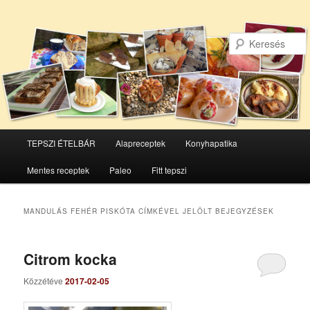
Főmenü
TEPSZI ÉTELBÁR
Alapreceptek
Konyhapatika
Tovább
Tovább
Mentes receptek
Paleo
Fitt tepszi
az
a
elsődleges
másodlagos
MANDULÁS FEHÉR PISKÓTA
CÍMKÉVEL JELÖLT BEJEGYZÉSEK
tartalomra
tartalomra
Citrom kocka
Közzétéve
2017-02-05