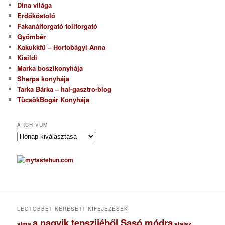
Dina világa
Erdőkóstoló
Fakanálforgató tollforgató
Gyömbér
Kakukkfű – Hortobágyi Anna
Kisildi
Marka boszikonyhája
Sherpa konyhája
Tarka Bárka – hal-gasztro-blog
TücsökBogár Konyhája
ARCHÍVUM
A
r
c
h
í
v
u
m
LEGTÖBBET KERESETT KIFEJEZÉSEK
a nagyik tepszijéből Sasó módra
ataisz
alma