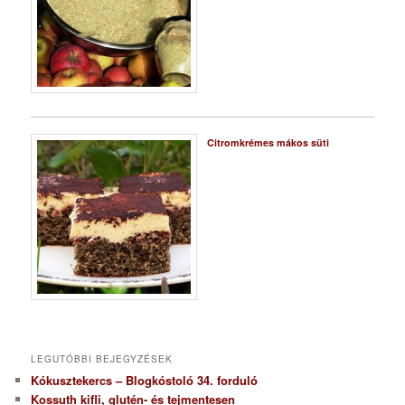
Citromkrémes mákos süti
LEGUTÓBBI BEJEGYZÉSEK
Kókusztekercs – Blogkóstoló 34. forduló
Kossuth kifli, glutén- és tejmentesen