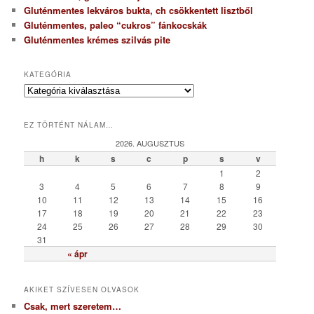
Gluténmentes lekváros bukta, ch csökkentett lisztből
Gluténmentes, paleo “cukros” fánkocskák
Gluténmentes krémes szilvás pite
KATEGÓRIA
K
a
t
EZ TÖRTÉNT NÁLAM…
e
g
2026. AUGUSZTUS
ó
h
k
s
c
p
s
v
r
1
2
i
3
4
5
6
7
8
9
a
10
11
12
13
14
15
16
17
18
19
20
21
22
23
24
25
26
27
28
29
30
31
« ápr
AKIKET SZÍVESEN OLVASOK
Csak, mert szeretem…