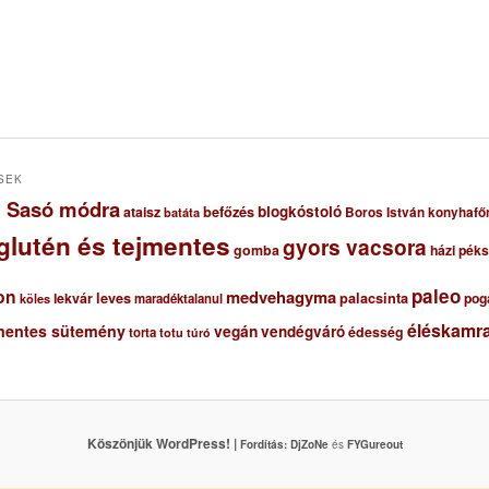
SEK
ől Sasó módra
blogkóstoló
ataisz
befőzés
Boros István konyhafő
batáta
glutén és tejmentes
gyors vacsora
gomba
házi pék
paleo
on
medvehagyma
lekvár
leves
palacsinta
pog
maradéktalanul
köles
éléskamra
mentes sütemény
vegán
vendégváró
édesség
torta
totu
túró
Köszönjük WordPress! |
Fordítás:
DjZoNe
és
FYGureout