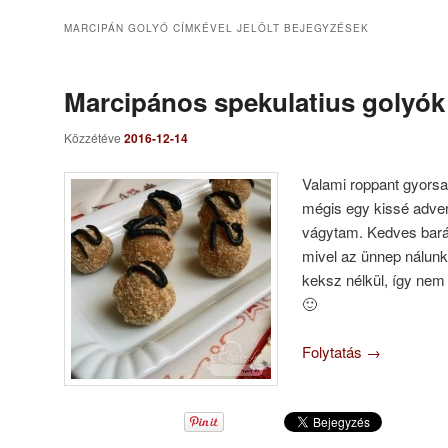
MARCIPÁN GOLYÓ
CÍMKÉVEL JELÖLT BEJEGYZÉSEK
Marcipános spekulatius golyók
Közzétéve
2016-12-14
Valami roppant gyorsa
mégis egy kissé adven
vágytam. Kedves ba
mivel az ünnep nálunk
keksz nélkül, így nem 
🙂
Folytatás
→