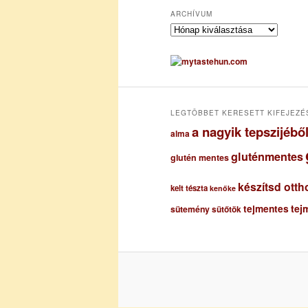
ARCHÍVUM
A
r
c
h
í
v
u
LEGTÖBBET KERESETT KIFEJEZÉ
m
a nagyik tepszijéb
alma
gluténmentes
glutén mentes
készítsd otth
kelt tészta
kenőke
tejmentes
tej
sütemény
sütőtök