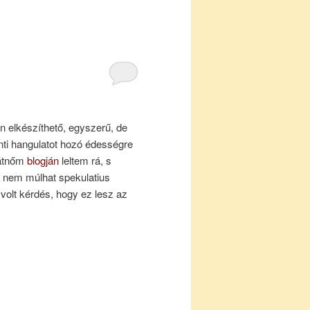
n elkészíthető, egyszerű, de
ti hangulatot hozó édességre
rátnőm
blogján
leltem rá, s
 nem múlhat spekulatius
volt kérdés, hogy ez lesz az