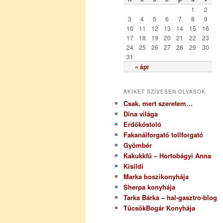
r
1
2
i
3
4
5
6
7
8
9
a
10
11
12
13
14
15
16
17
18
19
20
21
22
23
24
25
26
27
28
29
30
31
« ápr
AKIKET SZÍVESEN OLVASOK
Csak, mert szeretem…
Dina világa
Erdőkóstoló
Fakanálforgató tollforgató
Gyömbér
Kakukkfű – Hortobágyi Anna
Kisildi
Marka boszikonyhája
Sherpa konyhája
Tarka Bárka – hal-gasztro-blog
TücsökBogár Konyhája