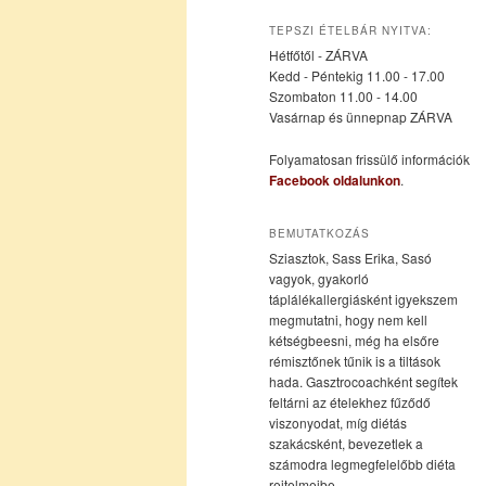
az
a
TEPSZI ÉTELBÁR NYITVA:
Hétfőtől - ZÁRVA
elsődleges
másodlagos
Kedd - Péntekig 11.00 - 17.00
Szombaton 11.00 - 14.00
Vasárnap és ünnepnap ZÁRVA
tartalomra
tartalomra
Folyamatosan frissülő információk
Facebook oldalunkon
.
BEMUTATKOZÁS
Sziasztok, Sass Erika, Sasó
vagyok, gyakorló
táplálékallergiásként igyekszem
megmutatni, hogy nem kell
kétségbeesni, még ha elsőre
rémisztőnek tűnik is a tiltások
hada. Gasztrocoachként segítek
feltárni az ételekhez fűződő
viszonyodat, míg diétás
szakácsként, bevezetlek a
számodra legmegfelelőbb diéta
rejtelmeibe.