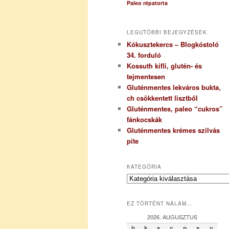
Paleo répatorta
LEGUTÓBBI BEJEGYZÉSEK
Kókusztekercs – Blogkóstoló
34. forduló
Kossuth kifli, glutén- és
tejmentesen
Gluténmentes lekváros bukta,
ch csökkentett lisztből
Gluténmentes, paleo “cukros”
fánkocskák
Gluténmentes krémes szilvás
pite
KATEGÓRIA
K
a
t
EZ TÖRTÉNT NÁLAM…
e
g
2026. AUGUSZTUS
ó
h
k
s
c
p
s
v