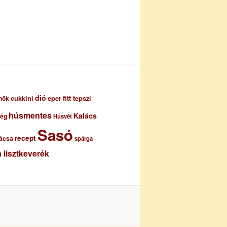
dió
eper
cukkini
fitt tepszi
nök
húsmentes
Kalács
ség
Húsvét
Sasó
recept
ácsa
spárga
 lisztkeverék