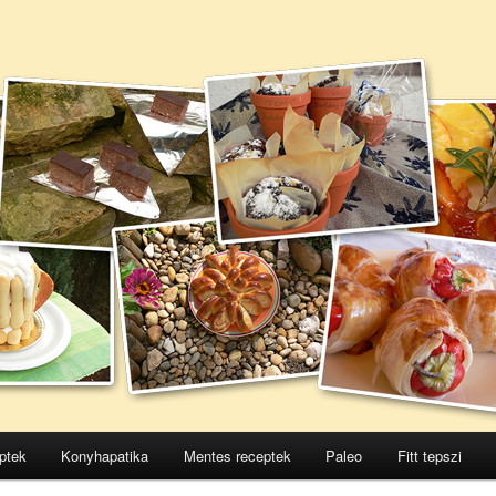
ptek
Konyhapatika
Mentes receptek
Paleo
Fitt tepszi