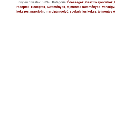
Ennyien olvasták: 5 834
|
Kategória:
Édességek
,
Gasztro ajándékok
,
receptek
,
Receptek
,
Sütemények
,
tejmentes sütemények
,
Vendégv
kekszes
,
marcipán
,
marcipán golyó
,
spekulatius keksz
,
tejmentes 