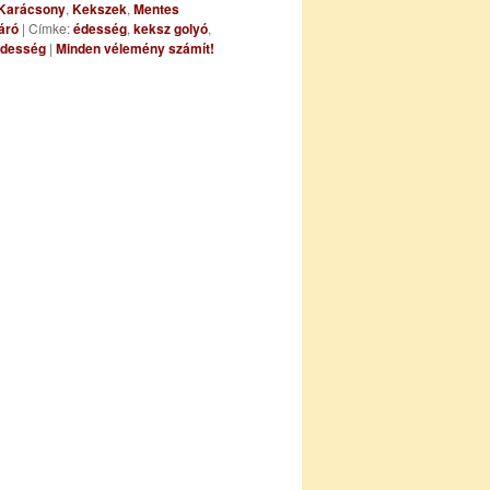
Karácsony
,
Kekszek
,
Mentes
áró
|
Címke:
édesség
,
keksz golyó
,
édesség
|
Minden vélemény számít!