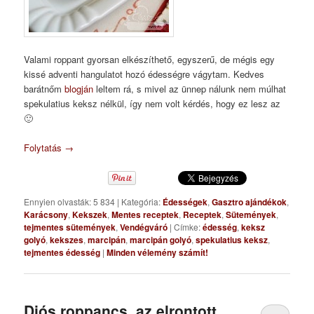
Valami roppant gyorsan elkészíthető, egyszerű, de mégis egy
kissé adventi hangulatot hozó édességre vágytam. Kedves
barátnőm
blogján
leltem rá, s mivel az ünnep nálunk nem múlhat
spekulatius keksz nélkül, így nem volt kérdés, hogy ez lesz az
🙂
Folytatás
→
Ennyien olvasták: 5 834
|
Kategória:
Édességek
,
Gasztro ajándékok
,
Karácsony
,
Kekszek
,
Mentes receptek
,
Receptek
,
Sütemények
,
tejmentes sütemények
,
Vendégváró
|
Címke:
édesség
,
keksz
golyó
,
kekszes
,
marcipán
,
marcipán golyó
,
spekulatius keksz
,
tejmentes édesség
|
Minden vélemény számít!
Diós roppancs, az elrontott