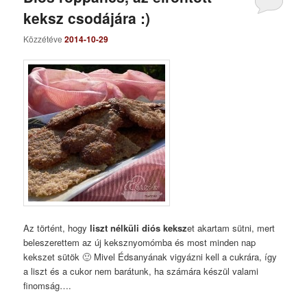
keksz csodájára :)
Közzétéve
2014-10-29
Az történt, hogy
liszt nélküli diós keksz
et akartam sütni, mert
beleszerettem az új keksznyomómba és most minden nap
kekszet sütök 🙂 Mivel Édsanyának vigyázni kell a cukrára, így
a liszt és a cukor nem barátunk, ha számára készül valami
finomság….