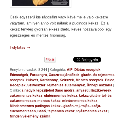
Csak egyszerű kis rágcsálni vagy kávé mellé való kekszre
vágytam, amilyen anno volt nálunk a pudingos keksz. Ez a
keksz tényleg gyorsan elkészíthető, kevés hozzávalóból egy
egészséges és mentes finomság.
Folytatás
→
Ennyien olvasták: 8 244
|
Kategória:
AIP
,
Diétás receptek
,
Édességek
,
Farsangra
,
Gasztro ajándékok
,
glutén- és tejmentes
receptek
,
Húsvét
,
Karácsony
,
Kekszek
,
Mentes receptek
,
Paleo
,
Receptek
,
Szilveszter
,
tejmentes sütemények
,
Ünnepi asztalra
|
Címke:
a nagyik tepszijéből Sasó módra
,
anyasüti lisztkeverék
,
cukormentes keksz
,
gluténmentes keksz
,
keksz glutén- tej- és
cukormentesen
,
mentes keksz
,
mindenmentes keksz
,
Mindenmentes pudingos keksz - glutén- tej- tojás- szója-
cukormentesen
,
Sasó
,
tejmentes keksz
,
tojásmentes keksz
|
Minden vélemény számít!