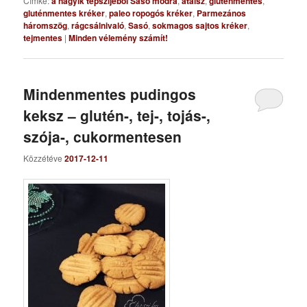
Címke:
a nagyik tepszijéből Sasó módra
,
ataisz
,
gluténmentes
,
gluténmentes kréker
,
paleo ropogós kréker
,
Parmezános
háromszög
,
rágcsálnivaló
,
Sasó
,
sokmagos sajtos kréker
,
tejmentes
|
Minden vélemény számít!
Mindenmentes pudingos
keksz – glutén-, tej-, tojás-,
szója-, cukormentesen
Közzétéve
2017-12-11