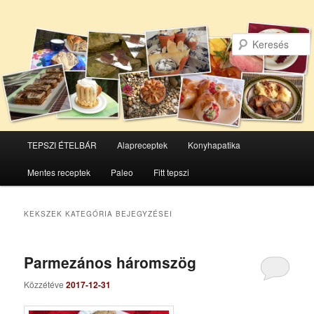
Főmenü
TEPSZI ÉTELBÁR
Alapreceptek
Konyhapatika
Tovább
Tovább
Mentes receptek
Paleo
Fitt tepszi
az
a
elsődleges
másodlagos
KEKSZEK
KATEGÓRIA BEJEGYZÉSEI
tartalomra
tartalomra
Parmezános háromszög
Közzétéve
2017-12-31