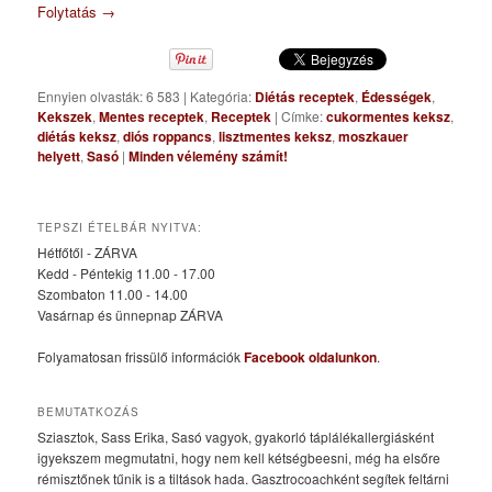
Folytatás
→
Ennyien olvasták: 6 583
|
Kategória:
Diétás receptek
,
Édességek
,
Kekszek
,
Mentes receptek
,
Receptek
|
Címke:
cukormentes keksz
,
diétás keksz
,
diós roppancs
,
lisztmentes keksz
,
moszkauer
helyett
,
Sasó
|
Minden vélemény számít!
TEPSZI ÉTELBÁR NYITVA:
Hétfőtől - ZÁRVA
Kedd - Péntekig 11.00 - 17.00
Szombaton 11.00 - 14.00
Vasárnap és ünnepnap ZÁRVA
Folyamatosan frissülő információk
Facebook oldalunkon
.
BEMUTATKOZÁS
Sziasztok, Sass Erika, Sasó vagyok, gyakorló táplálékallergiásként
igyekszem megmutatni, hogy nem kell kétségbeesni, még ha elsőre
rémisztőnek tűnik is a tiltások hada. Gasztrocoachként segítek feltárni