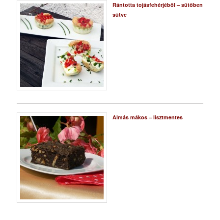
Rántotta tojásfehérjéből – sütőben
sütve
Almás mákos – lisztmentes