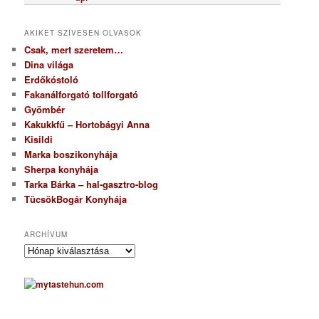
AKIKET SZÍVESEN OLVASOK
Csak, mert szeretem…
Dina világa
Erdőkóstoló
Fakanálforgató tollforgató
Gyömbér
Kakukkfű – Hortobágyi Anna
Kisildi
Marka boszikonyhája
Sherpa konyhája
Tarka Bárka – hal-gasztro-blog
TücsökBogár Konyhája
ARCHÍVUM
A
r
c
h
í
v