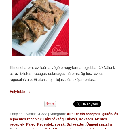
Elmondhatom, az idén a végére hagytam a legjobbat 🙂 Nálunk
ez az ízletes, ropogós sokmagos háromszög lesz az esti
rágcsálnivaló. Glutén-, tej-, tojás-, és szójamentes…
Folytatás
→
Ennyien olvasták: 4 322
|
Kategória:
AIP
,
Diétás receptek
,
glutén- és
tejmentes receptek
,
Házi pékség
,
Húsvét
,
Kekszek
,
Mentes
receptek
,
Paleo
,
Receptek
,
sósak
,
Szilveszter
,
Ünnepi asztalra
|