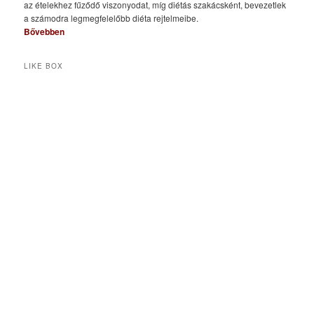
az ételekhez fűződő viszonyodat, míg diétás szakácsként, bevezetlek
a számodra legmegfelelőbb diéta rejtelmeibe.
Bővebben
LIKE BOX