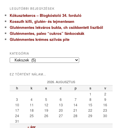
LEGUTÓBBI BEJEGYZÉSEK
Kókusztekercs – Blogkóstoló 34. forduló
Kossuth kifli, glutén- és tejmentesen
Gluténmentes lekváros bukta, ch csökkentett lisztből
Gluténmentes, paleo “cukros” fánkocskák
Gluténmentes krémes szilvás pite
KATEGÓRIA
K
a
t
EZ TÖRTÉNT NÁLAM…
e
g
2026. AUGUSZTUS
ó
h
k
s
c
p
s
v
r
1
2
i
3
4
5
6
7
8
9
a
10
11
12
13
14
15
16
17
18
19
20
21
22
23
24
25
26
27
28
29
30
31
« ápr