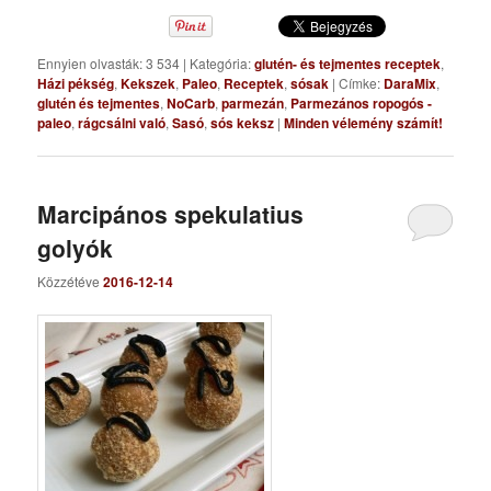
Ennyien olvasták: 3 534
|
Kategória:
glutén- és tejmentes receptek
,
Házi pékség
,
Kekszek
,
Paleo
,
Receptek
,
sósak
|
Címke:
DaraMix
,
glutén és tejmentes
,
NoCarb
,
parmezán
,
Parmezános ropogós -
paleo
,
rágcsálni való
,
Sasó
,
sós keksz
|
Minden vélemény számít!
Marcipános spekulatius
golyók
Közzétéve
2016-12-14