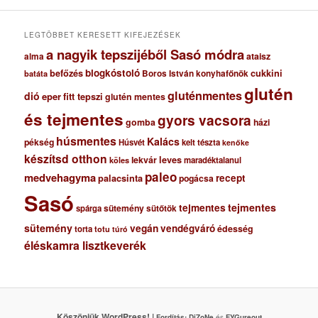
u
m
LEGTÖBBET KERESETT KIFEJEZÉSEK
a nagyik tepszijéből Sasó módra
ataisz
alma
blogkóstoló
befőzés
cukkini
Boros István konyhafőnök
batáta
glutén
gluténmentes
dió
eper
fitt tepszi
glutén mentes
és tejmentes
gyors vacsora
gomba
házi
húsmentes
Kalács
pékség
Húsvét
kelt tészta
kenőke
készítsd otthon
lekvár
leves
maradéktalanul
köles
paleo
medvehagyma
recept
palacsinta
pogácsa
Sasó
tejmentes
tejmentes
sütemény
spárga
sütőtök
sütemény
vegán
vendégváró
édesség
torta
totu
túró
éléskamra lisztkeverék
Köszönjük WordPress! |
Fordítás:
DjZoNe
és
FYGureout