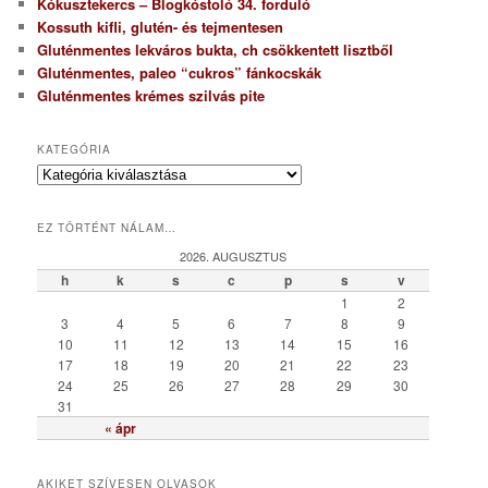
Kókusztekercs – Blogkóstoló 34. forduló
Kossuth kifli, glutén- és tejmentesen
Gluténmentes lekváros bukta, ch csökkentett lisztből
Gluténmentes, paleo “cukros” fánkocskák
Gluténmentes krémes szilvás pite
KATEGÓRIA
K
a
t
EZ TÖRTÉNT NÁLAM…
e
g
2026. AUGUSZTUS
ó
h
k
s
c
p
s
v
r
1
2
i
3
4
5
6
7
8
9
a
10
11
12
13
14
15
16
17
18
19
20
21
22
23
24
25
26
27
28
29
30
31
« ápr
AKIKET SZÍVESEN OLVASOK