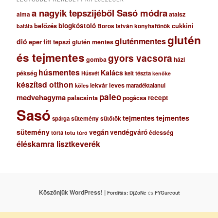
a nagyik tepszijéből Sasó módra
ataisz
alma
blogkóstoló
befőzés
cukkini
Boros István konyhafőnök
batáta
glutén
gluténmentes
dió
eper
fitt tepszi
glutén mentes
és tejmentes
gyors vacsora
gomba
házi
húsmentes
Kalács
pékség
Húsvét
kelt tészta
kenőke
készítsd otthon
lekvár
leves
maradéktalanul
köles
paleo
medvehagyma
recept
palacsinta
pogácsa
Sasó
tejmentes
tejmentes
sütemény
spárga
sütőtök
sütemény
vegán
vendégváró
édesség
torta
totu
túró
éléskamra lisztkeverék
Köszönjük WordPress! |
Fordítás:
DjZoNe
és
FYGureout