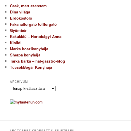
Csak, mert szeretem…
Dina világa
Erdőkóstoló
Fakanálforgató tollforgató
Gyömbér
Kakukkfű – Hortobágyi Anna
Kisildi
Marka boszikonyhája
Sherpa konyhája
Tarka Bárka – hal-gasztro-blog
TücsökBogár Konyhája
ARCHÍVUM
A
r
c
h
í
v
u
m
LEGTÖBBET KERESETT KIFEJEZÉSEK