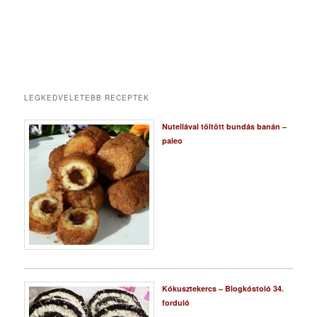
LEGKEDVELETEBB RECEPTEK
Nutellával töltött bundás banán –
paleo
Kókusztekercs – Blogkóstoló 34.
forduló