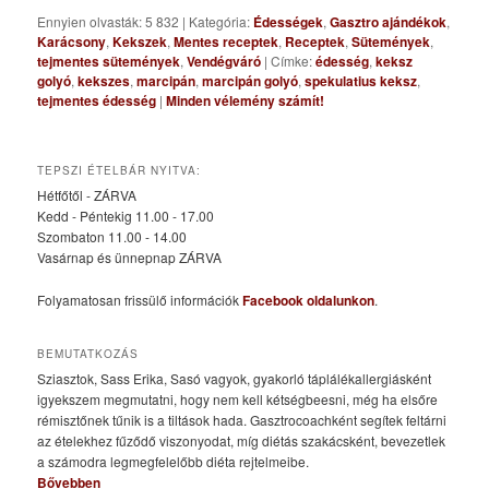
Ennyien olvasták: 5 832
|
Kategória:
Édességek
,
Gasztro ajándékok
,
Karácsony
,
Kekszek
,
Mentes receptek
,
Receptek
,
Sütemények
,
tejmentes sütemények
,
Vendégváró
|
Címke:
édesség
,
keksz
golyó
,
kekszes
,
marcipán
,
marcipán golyó
,
spekulatius keksz
,
tejmentes édesség
|
Minden vélemény számít!
TEPSZI ÉTELBÁR NYITVA:
Hétfőtől - ZÁRVA
Kedd - Péntekig 11.00 - 17.00
Szombaton 11.00 - 14.00
Vasárnap és ünnepnap ZÁRVA
Folyamatosan frissülő információk
Facebook oldalunkon
.
BEMUTATKOZÁS
Sziasztok, Sass Erika, Sasó vagyok, gyakorló táplálékallergiásként
igyekszem megmutatni, hogy nem kell kétségbeesni, még ha elsőre
rémisztőnek tűnik is a tiltások hada. Gasztrocoachként segítek feltárni
az ételekhez fűződő viszonyodat, míg diétás szakácsként, bevezetlek
a számodra legmegfelelőbb diéta rejtelmeibe.
Bővebben