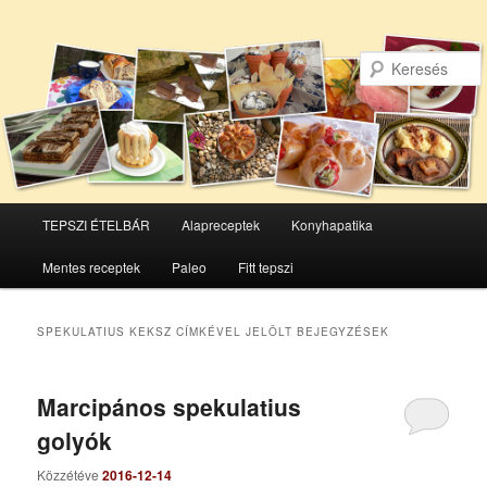
Főmenü
TEPSZI ÉTELBÁR
Alapreceptek
Konyhapatika
Tovább
Tovább
Mentes receptek
Paleo
Fitt tepszi
az
a
elsődleges
másodlagos
SPEKULATIUS KEKSZ
CÍMKÉVEL JELÖLT BEJEGYZÉSEK
tartalomra
tartalomra
Marcipános spekulatius
golyók
Közzétéve
2016-12-14