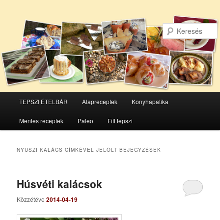
Főmenü
TEPSZI ÉTELBÁR
Alapreceptek
Konyhapatika
Tovább
Tovább
Mentes receptek
Paleo
Fitt tepszi
az
a
elsődleges
másodlagos
NYUSZI KALÁCS
CÍMKÉVEL JELÖLT BEJEGYZÉSEK
tartalomra
tartalomra
Húsvéti kalácsok
Közzétéve
2014-04-19