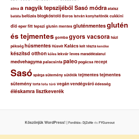
a nagyik tepszijéből Sasó módra
ataisz
alma
blogkóstoló
befőzés
cukkini
Boros István konyhafőnök
batáta
glutén
gluténmentes
dió
eper
fitt tepszi
glutén mentes
és tejmentes
gyors vacsora
gomba
házi
húsmentes
Kalács
pékség
Húsvét
kelt tészta
kenőke
készítsd otthon
lekvár
leves
maradéktalanul
köles
paleo
medvehagyma
recept
palacsinta
pogácsa
Sasó
tejmentes
tejmentes
sütemény
spárga
sütőtök
sütemény
vegán
vendégváró
édesség
torta
totu
túró
éléskamra lisztkeverék
Köszönjük WordPress! |
Fordítás:
DjZoNe
és
FYGureout