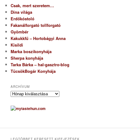
Csak, mert szeretem…
Dina világa
Erdőkóstoló
Fakanálforgató tollforgató
Gyömbér
Kakukkfű – Hortobágyi Anna
Kisildi
Marka boszikonyhája
Sherpa konyhája
Tarka Bárka – hal-gasztro-blog
TücsökBogár Konyhája
ARCHÍVUM
A
r
c
h
í
v
u
m
LEGTÖBBET KERESETT KIFEJEZÉSEK