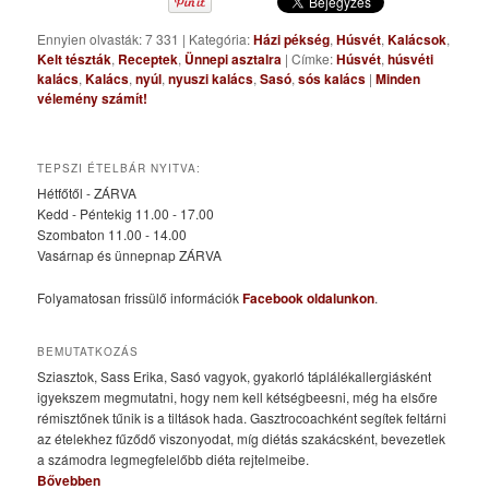
Ennyien olvasták: 7 331
|
Kategória:
Házi pékség
,
Húsvét
,
Kalácsok
,
Kelt tészták
,
Receptek
,
Ünnepi asztalra
|
Címke:
Húsvét
,
húsvéti
kalács
,
Kalács
,
nyúl
,
nyuszi kalács
,
Sasó
,
sós kalács
|
Minden
vélemény számít!
TEPSZI ÉTELBÁR NYITVA:
Hétfőtől - ZÁRVA
Kedd - Péntekig 11.00 - 17.00
Szombaton 11.00 - 14.00
Vasárnap és ünnepnap ZÁRVA
Folyamatosan frissülő információk
Facebook oldalunkon
.
BEMUTATKOZÁS
Sziasztok, Sass Erika, Sasó vagyok, gyakorló táplálékallergiásként
igyekszem megmutatni, hogy nem kell kétségbeesni, még ha elsőre
rémisztőnek tűnik is a tiltások hada. Gasztrocoachként segítek feltárni
az ételekhez fűződő viszonyodat, míg diétás szakácsként, bevezetlek
a számodra legmegfelelőbb diéta rejtelmeibe.
Bővebben