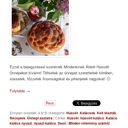
Ezzel a bejegyzéssel szeretnék Mindenkinek Áldott Húsvéti
Ünnepeket kívánni! Töltsétek az ünnepet szeretteitek körében,
süssetek, főzzetek finomságokat és pihenjetek nagyokat! 🙂
Folytatás
→
Ennyien olvasták: 4 619
|
Kategória:
Húsvét
,
Kalácsok
,
Kelt tészták
,
Receptek
,
Ünnepi asztalra
|
Címke:
Húsvét
,
húsvéti kalács
,
Kalács
,
kalács nyuszi
,
nyuszi kalács
,
Sasó
|
Minden vélemény számít!