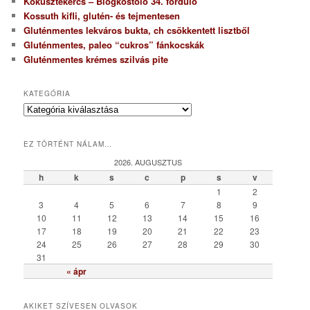
Kókusztekercs – Blogkóstoló 34. forduló
Kossuth kifli, glutén- és tejmentesen
Gluténmentes lekváros bukta, ch csökkentett lisztből
Gluténmentes, paleo “cukros” fánkocskák
Gluténmentes krémes szilvás pite
KATEGÓRIA
K
a
t
EZ TÖRTÉNT NÁLAM…
e
g
2026. AUGUSZTUS
ó
h
k
s
c
p
s
v
r
1
2
i
3
4
5
6
7
8
9
a
10
11
12
13
14
15
16
17
18
19
20
21
22
23
24
25
26
27
28
29
30
31
« ápr
AKIKET SZÍVESEN OLVASOK