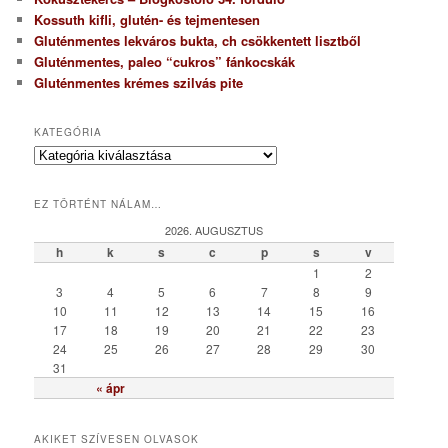
Kossuth kifli, glutén- és tejmentesen
Gluténmentes lekváros bukta, ch csökkentett lisztből
Gluténmentes, paleo “cukros” fánkocskák
Gluténmentes krémes szilvás pite
KATEGÓRIA
K
a
t
EZ TÖRTÉNT NÁLAM…
e
g
2026. AUGUSZTUS
ó
h
k
s
c
p
s
v
r
1
2
i
3
4
5
6
7
8
9
a
10
11
12
13
14
15
16
17
18
19
20
21
22
23
24
25
26
27
28
29
30
31
« ápr
AKIKET SZÍVESEN OLVASOK