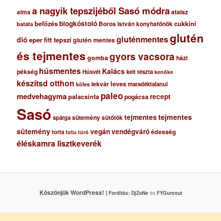
a nagyik tepszijéből Sasó módra
ataisz
alma
blogkóstoló
befőzés
cukkini
Boros István konyhafőnök
batáta
glutén
gluténmentes
dió
eper
fitt tepszi
glutén mentes
és tejmentes
gyors vacsora
gomba
házi
húsmentes
Kalács
pékség
Húsvét
kelt tészta
kenőke
készítsd otthon
lekvár
leves
maradéktalanul
köles
paleo
medvehagyma
recept
palacsinta
pogácsa
Sasó
tejmentes
tejmentes
sütemény
spárga
sütőtök
sütemény
vegán
vendégváró
édesség
torta
totu
túró
éléskamra lisztkeverék
Köszönjük WordPress! |
Fordítás:
DjZoNe
és
FYGureout