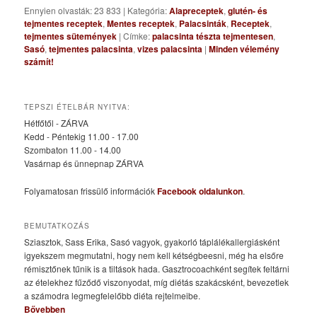
Ennyien olvasták: 23 833
|
Kategória:
Alapreceptek
,
glutén- és
tejmentes receptek
,
Mentes receptek
,
Palacsinták
,
Receptek
,
tejmentes sütemények
|
Címke:
palacsinta tészta tejmentesen
,
Sasó
,
tejmentes palacsinta
,
vizes palacsinta
|
Minden vélemény
számít!
TEPSZI ÉTELBÁR NYITVA:
Hétfőtől - ZÁRVA
Kedd - Péntekig 11.00 - 17.00
Szombaton 11.00 - 14.00
Vasárnap és ünnepnap ZÁRVA
Folyamatosan frissülő információk
Facebook oldalunkon
.
BEMUTATKOZÁS
Sziasztok, Sass Erika, Sasó vagyok, gyakorló táplálékallergiásként
igyekszem megmutatni, hogy nem kell kétségbeesni, még ha elsőre
rémisztőnek tűnik is a tiltások hada. Gasztrocoachként segítek feltárni
az ételekhez fűződő viszonyodat, míg diétás szakácsként, bevezetlek
a számodra legmegfelelőbb diéta rejtelmeibe.
Bővebben