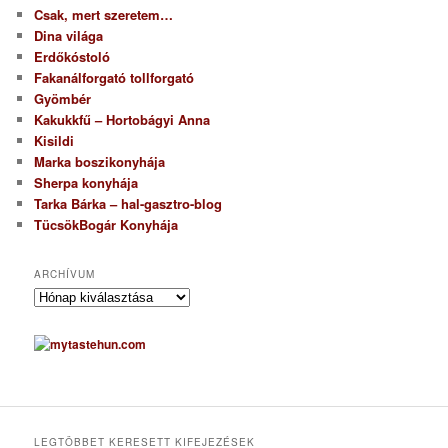
Csak, mert szeretem…
Dina világa
Erdőkóstoló
Fakanálforgató tollforgató
Gyömbér
Kakukkfű – Hortobágyi Anna
Kisildi
Marka boszikonyhája
Sherpa konyhája
Tarka Bárka – hal-gasztro-blog
TücsökBogár Konyhája
ARCHÍVUM
A
r
c
h
í
v
u
m
LEGTÖBBET KERESETT KIFEJEZÉSEK