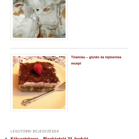
Tiramisu – glutén és tejmentes
recept
LEGUTÓBBI BEJEGYZÉSEK
Kókusztekercs – Blogkóstoló 34. forduló