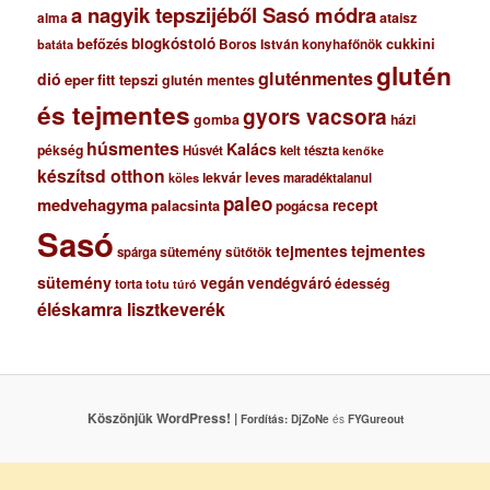
a nagyik tepszijéből Sasó módra
ataisz
alma
blogkóstoló
befőzés
cukkini
Boros István konyhafőnök
batáta
glutén
gluténmentes
dió
eper
fitt tepszi
glutén mentes
és tejmentes
gyors vacsora
gomba
házi
húsmentes
Kalács
pékség
Húsvét
kelt tészta
kenőke
készítsd otthon
lekvár
leves
maradéktalanul
köles
paleo
medvehagyma
recept
palacsinta
pogácsa
Sasó
tejmentes
tejmentes
sütemény
spárga
sütőtök
sütemény
vegán
vendégváró
édesség
torta
totu
túró
éléskamra lisztkeverék
Köszönjük WordPress! |
Fordítás:
DjZoNe
és
FYGureout