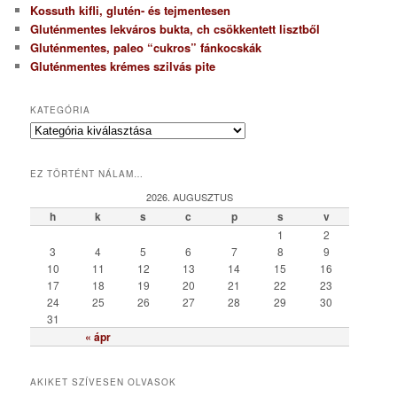
Kossuth kifli, glutén- és tejmentesen
Gluténmentes lekváros bukta, ch csökkentett lisztből
Gluténmentes, paleo “cukros” fánkocskák
Gluténmentes krémes szilvás pite
KATEGÓRIA
K
a
t
EZ TÖRTÉNT NÁLAM…
e
g
2026. AUGUSZTUS
ó
h
k
s
c
p
s
v
r
1
2
i
3
4
5
6
7
8
9
a
10
11
12
13
14
15
16
17
18
19
20
21
22
23
24
25
26
27
28
29
30
31
« ápr
AKIKET SZÍVESEN OLVASOK