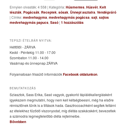
Ennyien olvasták: 4 558
|
Kategória:
Húsmentes
,
Húsvét
,
Kelt
tészták
,
Pogácsák
,
Receptek
,
sósak
,
Ünnepi asztalra
,
Vendégváró
|
Címke:
medvehagyma
,
medvehagymás pogácsa
,
sajt
,
sajtos
medvehagymás papucs
,
Sasó
|
1
hozzászólás
TEPSZI ÉTELBÁR NYITVA:
Hétfőtől - ZÁRVA
Kedd - Péntekig 11.00 - 17.00
Szombaton 11.00 - 14.00
Vasárnap és ünnepnap ZÁRVA
Folyamatosan frissülő információk
Facebook oldalunkon
.
BEMUTATKOZÁS
Sziasztok, Sass Erika, Sasó vagyok, gyakorló táplálékallergiásként
igyekszem megmutatni, hogy nem kell kétségbeesni, még ha elsőre
rémisztőnek tűnik is a tiltások hada. Gasztrocoachként segítek feltárni
az ételekhez fűződő viszonyodat, míg diétás szakácsként, bevezetlek
a számodra legmegfelelőbb diéta rejtelmeibe.
Bővebben