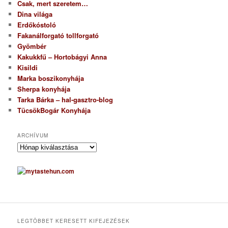
Csak, mert szeretem…
Dina világa
Erdőkóstoló
Fakanálforgató tollforgató
Gyömbér
Kakukkfű – Hortobágyi Anna
Kisildi
Marka boszikonyhája
Sherpa konyhája
Tarka Bárka – hal-gasztro-blog
TücsökBogár Konyhája
ARCHÍVUM
A
r
c
h
í
v
u
m
LEGTÖBBET KERESETT KIFEJEZÉSEK