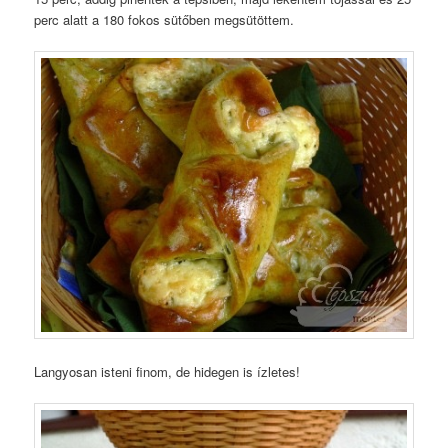
perc alatt a 180 fokos sütőben megsütöttem.
Langyosan isteni finom, de hidegen is ízletes!