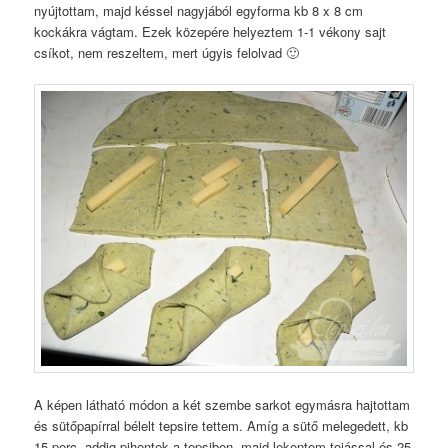
nyújtottam, majd késsel nagyjából egyforma kb 8 x 8 cm
kockákra vágtam. Ezek közepére helyeztem 1-1 vékony sajt
csíkot, nem reszeltem, mert úgyis felolvad 🙂
A képen látható módon a két szembe sarkot egymásra hajtottam
és sütőpapírral bélelt tepsire tettem. Amíg a sütő melegedett, kb
15 perc, addig pihentek a tepsiben, majd lekentem tojással és 25