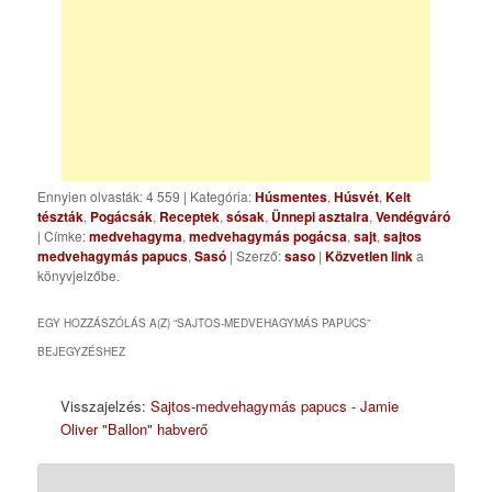
Ennyien olvasták: 4 559
|
Kategória:
Húsmentes
,
Húsvét
,
Kelt
tészták
,
Pogácsák
,
Receptek
,
sósak
,
Ünnepi asztalra
,
Vendégváró
| Címke:
medvehagyma
,
medvehagymás pogácsa
,
sajt
,
sajtos
medvehagymás papucs
,
Sasó
| Szerző:
saso
|
Közvetlen link
a
könyvjelzőbe.
EGY HOZZÁSZÓLÁS A(Z) “
SAJTOS-MEDVEHAGYMÁS PAPUCS
”
BEJEGYZÉSHEZ
Visszajelzés:
Sajtos-medvehagymás papucs - Jamie
Oliver "Ballon" habverő