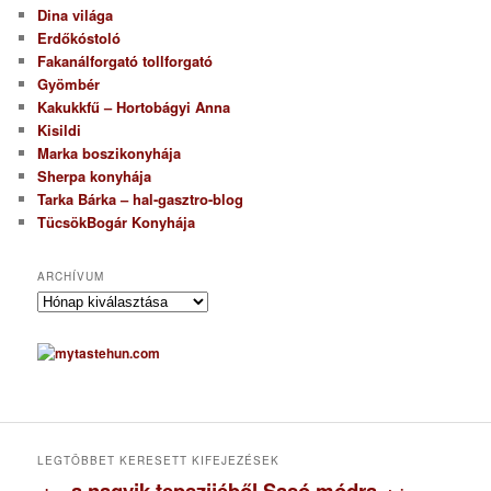
Dina világa
Erdőkóstoló
Fakanálforgató tollforgató
Gyömbér
Kakukkfű – Hortobágyi Anna
Kisildi
Marka boszikonyhája
Sherpa konyhája
Tarka Bárka – hal-gasztro-blog
TücsökBogár Konyhája
ARCHÍVUM
A
r
c
h
í
v
u
m
LEGTÖBBET KERESETT KIFEJEZÉSEK
a nagyik tepszijéből Sasó módra