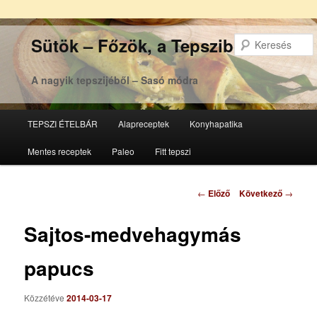
Sütök – Főzök, a Tepsziből
A nagyik tepszijéből – Sasó módra
Főmenü
TEPSZI ÉTELBÁR
Alapreceptek
Konyhapatika
Tovább
Tovább
Mentes receptek
Paleo
Fitt tepszi
az
a
elsődleges
másodlagos
Bejegyzés
←
Előző
Következő
→
navigáció
tartalomra
tartalomra
Sajtos-medvehagymás
papucs
Közzétéve
2014-03-17