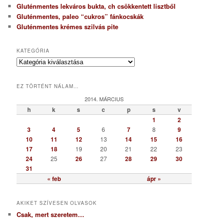
Gluténmentes lekváros bukta, ch csökkentett lisztből
Gluténmentes, paleo “cukros” fánkocskák
Gluténmentes krémes szilvás pite
KATEGÓRIA
K
a
t
EZ TÖRTÉNT NÁLAM…
e
g
2014. MÁRCIUS
ó
h
k
s
c
p
s
v
r
1
2
i
3
4
5
6
7
8
9
a
10
11
12
13
14
15
16
17
18
19
20
21
22
23
24
25
26
27
28
29
30
31
« feb
ápr »
AKIKET SZÍVESEN OLVASOK
Csak, mert szeretem…