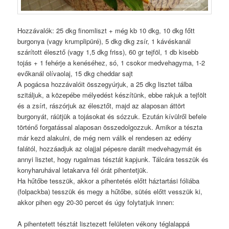
Hozzávalók: 25 dkg finomliszt + még kb 10 dkg, 10 dkg főtt
burgonya (vagy krumplipüré), 5 dkg dkg zsír, 1 kávéskanál
szárított élesztő (vagy 1,5 dkg friss), 60 gr tejföl, 1 db kisebb
tojás + 1 fehérje a kenéséhez, só, 1 csokor medvehagyma, 1-2
evőkanál olívaolaj, 15 dkg cheddar sajt
A pogácsa hozzávalóit összegyúrjuk, a 25 dkg lisztet tálba
szitáljuk, a közepébe mélyedést készítünk, ebbe rakjuk a tejfölt
és a zsírt, rászórjuk az élesztőt, majd az alaposan áttört
burgonyát, ráütjük a tojásokat és sózzuk. Ezután kívülről befele
történő forgatással alaposan összedolgozzuk. Amikor a tészta
már kezd alakulni, de még nem válik el rendesen az edény
falától, hozzáadjuk az olajjal pépesre darált medvehagymát és
annyi lisztet, hogy rugalmas tésztát kapjunk. Tálcára tesszük és
konyharuhával letakarva fél órát pihentetjük.
Ha hűtőbe tesszük, akkor a pihentetés előtt háztartási fóliába
(folpackba) tesszük és megy a hűtőbe, sütés előtt vesszük ki,
akkor pihen egy 20-30 percet és úgy folytatjuk innen:
A pihentetett tésztát lisztezett felületen vékony téglalappá