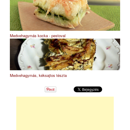
Medvehagymás kocka - pestoval
Medvehagymás, kéksajtos tészta