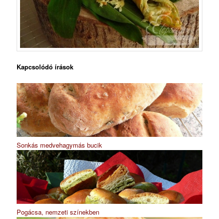
Kapcsolódó írások
Sonkás medvehagymás bucik
Pogácsa, nemzeti színekben