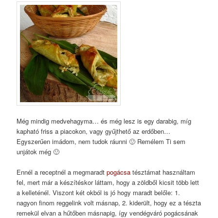
Még mindig medvehagyma… és még lesz is egy darabig, míg
kapható friss a piacokon, vagy gyűjthető az erdőben…
Egyszerűen imádom, nem tudok ráunni 🙂 Remélem Ti sem
unjátok még 🙂
Ennél a receptnél a megmaradt
pogácsa
tésztámat használtam
fel, mert már a készítéskor láttam, hogy a zöldből kicsit több lett
a kelleténél. Viszont két okból is jó hogy maradt belőle: 1.
nagyon finom reggelink volt másnap, 2. kiderült, hogy ez a tészta
remekül elvan a hűtőben másnapig, így vendégváró pogácsának