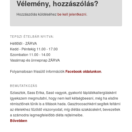
Vélemény, hozzászólás?
Hozzászólás küldéséhez
be kell jelentkezni
.
TEPSZI ÉTELBÁR NYITVA:
Hétfőtől - ZÁRVA
Kedd - Péntekig 11.00 - 17.00
Szombaton 11.00 - 14.00
Vasárnap és ünnepnap ZÁRVA
Folyamatosan frissülő információk
Facebook oldalunkon
.
BEMUTATKOZÁS
Sziasztok, Sass Erika, Sasó vagyok, gyakorló táplálékallergiásként
igyekszem megmutatni, hogy nem kell kétségbeesni, még ha elsőre
rémisztőnek tűnik is a tiltások hada. Gasztrocoachként segítek feltárni
az ételekhez fűződő viszonyodat, míg diétás szakácsként, bevezetlek
a számodra legmegfelelőbb diéta rejtelmeibe.
Bővebben